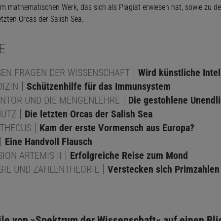
 mathematischen Werk, das sich als Plagiat erwiesen hat, sowie zu d
zten Orcas der Salish Sea.
E
SEN FRAGEN DER WISSENSCHAFT
Wird künstliche Inte
IZIN
Schützenhilfe für das Immunsystem
NTOR UND DIE MENGENLEHRE
Die gestohlene Unendli
HUTZ
Die letzten Orcas der Salish Sea
THECUS
Kam der erste Vormensch aus Europa?
Eine Handvoll Flausch
ION ARTEMIS II
Erfolgreiche Reise zum Mond
IE UND ZAHLENTHEORIE
Verstecken sich Primzahlen
ile von »Spektrum der Wissenschaft« auf einen Bli