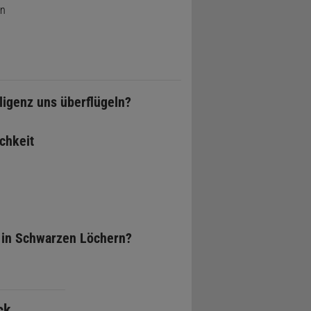
en
lligenz uns überflügeln?
chkeit
 in Schwarzen Löchern?
ck