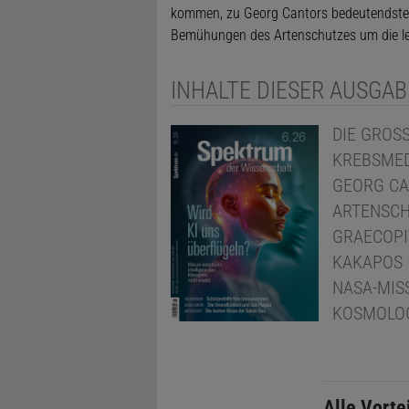
kommen, zu Georg Cantors bedeutendstem
Bemühungen des Artenschutzes um die let
INHALTE DIESER AUSGAB
DIE GROS
KREBSMED
GEORG CA
ARTENSC
GRAECOPI
KAKAPOS
NASA-MISS
KOSMOLOG
Alle Vorte