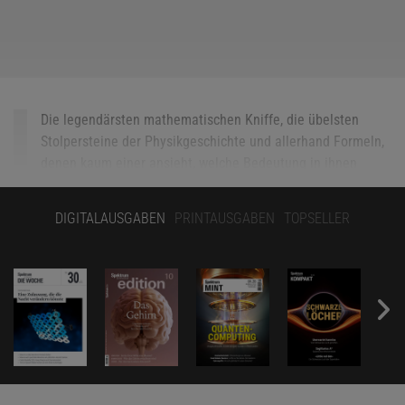
Die legendärsten mathematischen Kniffe, die übelsten
Stolpersteine der Physikgeschichte und allerhand Formeln,
denen kaum einer ansieht, welche Bedeutung in ihnen
schlummert: Das sind die Bewohner von Freistetters
Formelwelt.
DIGITALAUSGABEN
PRINTAUSGABEN
TOPSELLER
Alle Folgen seiner wöchentlichen Kolumne, die immer
sonntags erscheint,
finden Sie hier
.
Im April 2025 wurden Aufsehen erregende Forschungsergebnisse
veröffentlicht. In der Atmosphäre des extrasolaren Planeten mit
der Bezeichnung K2-18b gibt es deutliche Hinweise auf das
Vorhandensein von Dimethylsulfid (DMS). Die mit dem James-
Webb-Weltraumteleskop gewonnenen Beobachtungsdaten waren
zwar noch nicht so genau, dass man von einem zweifelsfreien