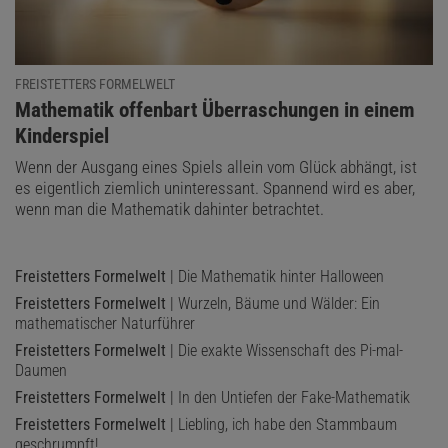
genau so ein Fall: Der Planet hat mehr als den doppelten Radius
der Erde und umkreist einen roten Zwergstern, der weniger als halb
so groß wie die Sonne ist.
FREISTETTERS FORMELWELT
Trotzdem ist die Aufregung um das Forschungsergebnis verfrüht.
:
Mathematik offenbart Überraschungen in einem
Nach der Veröffentlichung der Hinweise auf DMS bei K2-18b
gab
Kinderspiel
es Kritik
an der Art der Datenauswertung und der Interpretation
Wenn der Ausgang eines Spiels allein vom Glück abhängt, ist
der Messungen: Es ist weder klar, ob die Spektrallinien wirklich auf
es eigentlich ziemlich uninteressant. Spannend wird es aber,
DMS hindeuten, noch ist gesichert, ob überhaupt irgendwelche
wenn man die Mathematik dahinter betrachtet.
Linien gemessen wurden. Wir werden mehr Beobachtungen
anstellen und auf bessere Instrumente warten müssen, um ohne
Freistetters Formelwelt
| Die Mathematik hinter Halloween
Zweifel sagen zu können, ob es anderswo Spuren von Leben gibt.
Was wir allerdings jetzt schon mit Sicherheit wissen: Die
Freistetters Formelwelt
| Wurzeln, Bäume und Wälder: Ein
mathematischer Naturführer
Mathematik wird bei so einer Entdeckung auf jeden Fall eine
Freistetters Formelwelt
| Die exakte Wissenschaft des Pi-mal-
wichtige Rolle spielen.
Daumen
Freistetters Formelwelt
| In den Untiefen der Fake-Mathematik
Freistetters Formelwelt
| Liebling, ich habe den Stammbaum
geschrumpft!