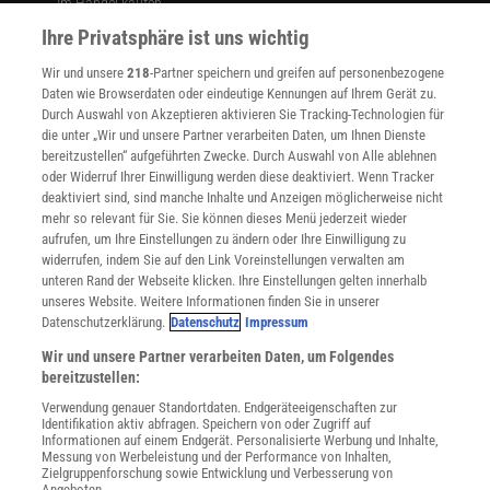
Im Handel kaufen
Presse
Ihre Privatsphäre ist uns wichtig
Verträge kündigen
Wir und unsere
218
-Partner speichern und greifen auf personenbezogene
Widerruf
Daten wie Browserdaten oder eindeutige Kennungen auf Ihrem Gerät zu.
INFO
Durch Auswahl von Akzeptieren aktivieren Sie Tracking-Technologien für
Mediadaten
die unter „Wir und unsere Partner verarbeiten Daten, um Ihnen Dienste
bereitzustellen“ aufgeführten Zwecke. Durch Auswahl von Alle ablehnen
Datenschutz
oder Widerruf Ihrer Einwilligung werden diese deaktiviert. Wenn Tracker
Nutzungsbedingungen
deaktiviert sind, sind manche Inhalte und Anzeigen möglicherweise nicht
Cookie-Einstellungen
mehr so relevant für Sie. Sie können dieses Menü jederzeit wieder
Utiq verwalten
aufrufen, um Ihre Einstellungen zu ändern oder Ihre Einwilligung zu
Nutzungsbasierte Onlinewerbung
widerrufen, indem Sie auf den Link Voreinstellungen verwalten am
Alle Artikel
unteren Rand der Webseite klicken. Ihre Einstellungen gelten innerhalb
unseres Website. Weitere Informationen finden Sie in unserer
Impressum
Datenschutzerklärung.
Datenschutz
Impressum
WEITERE ANGEBOTE
Wir und unsere Partner verarbeiten Daten, um Folgendes
Angebote für Schulen
bereitzustellen:
Angebote für Institutionen
Verwendung genauer Standortdaten. Endgeräteeigenschaften zur
Sprachen lernen mit Gymglish
Identifikation aktiv abfragen. Speichern von oder Zugriff auf
Lexika
Informationen auf einem Endgerät. Personalisierte Werbung und Inhalte,
Messung von Werbeleistung und der Performance von Inhalten,
Für Spektrum schreiben
Zielgruppenforschung sowie Entwicklung und Verbesserung von
Zugänglichkeitserklärung
Angeboten.