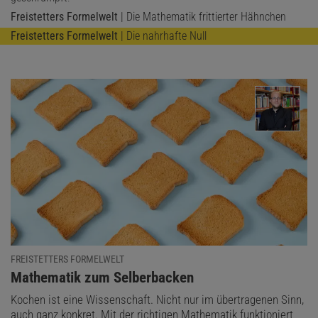
Freistetters Formelwelt
| Die Mathematik frittierter Hähnchen
Freistetters Formelwelt
| Die nahrhafte Null
Das könnte Sie auch interessieren:
Eine Zulassung, die die Nacht verändern
FREISTETTERS FORMELWELT
könnte
:
Mathematik zum Selberbacken
Kochen ist eine Wissenschaft. Nicht nur im übertragenen Sinn,
auch ganz konkret. Mit der richtigen Mathematik funktioniert