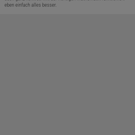
eben einfach alles besser.
Diesen Artikel empfehlen:
Florian Freistetter
ist Astronom, Autor und Wissenschaftskabarettist bei den
»Science Busters«.
»Freistetters Formelwelt«
ist seine regelmäßig
erscheinende Kolumne auf »Spektrum.de«.