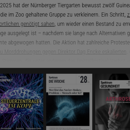
 2025 hat der Nürnberger Tiergarten bewusst zwölf Guine
die im Zoo gehaltene Gruppe zu verkleinern. Ein Schritt,
z
ortlichen genötigt sahen
, um wieder einen Bestand zu erre
age ausgelegt ist – nachdem sie lange nach Alternativen 
nte abgewogen hatten. Die Aktion hat zahlreiche Proteste
 zu Morddrohungen gegen Direktor Dag Encke eskalierten
.
 Stimmen, die unter anderem das (mittelfristige) Verbot 
fordern – eine Diskussion,
die immer wieder aufkommt
.
önnen diese Einrichtungen die Natur nur unvollständig abb
äre es erstrebenswert, dass wir Menschen endlich ein bes
ur natürlichen Umwelt entwickelten und Tiere wie Pflanzen
 Lebensräumen effektiver schützten. In der Realität sieht
 aus. Zahlreiche Arten wären bereits ausgestorben, wenn