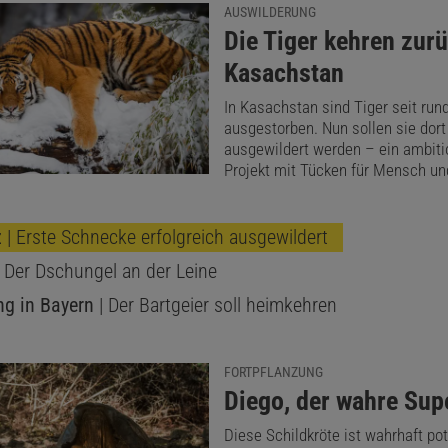
AUSWILDERUNG
–
begehrt für Gesangswettbewerbe
–, Amphibienarten – b
:
Die Tiger kehren zur
iven Chytridpilz – oder Buntbarsche aus dem Victoriasee 
Kasachstan
n durch eingeschleppte Nilbarsche – sind Zoos und Aquar
In Kasachstan sind Tiger seit run
re Zuflucht.
ausgestorben. Nun sollen sie dort
ausgewildert werden – ein ambiti
r argumentieren auf der Basis von
Zahlen des
Projekt mit Tücken für Mensch und
ltministeriums
, dass die Zahl der aus deutschen Zoos
ten Tiere sehr überschaubar sei, während sie viel häufige
z
| Erste Schnecke erfolgreich ausgewildert
abgegeben würden. Das stimmt, hängt aber stark mit dem
 Der Dschungel an der Leine
management durch Zoos und Tiergärten in Europa, Norda
g in Bayern
| Der Bartgeier soll heimkehren
weit zusammen.
Internationale Zuchtbücher
und der Austa
ere sollen gewährleisten, dass ein möglichst reichhaltiger
FORTPFLANZUNG
rten erhalten bleibt – und damit die Chance auf künftige
:
Diego, der wahre Sup
dlungen gefährdeter Spezies steigt, so sie denn nicht doc
Diese Schildkröte ist wahrhaft po