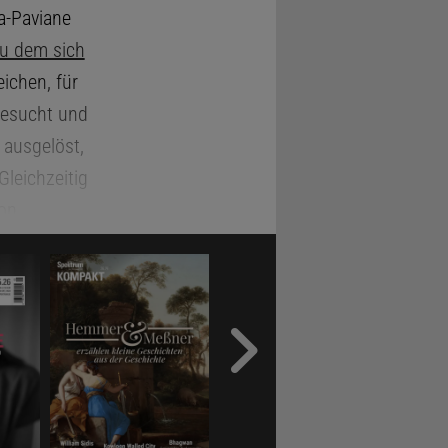
a-Paviane
u dem sich
ichen, für
gesucht und
 ausgelöst,
 Gleichzeitig
von
ilden. Und
seres
 in ihren
 das aber
 man sie