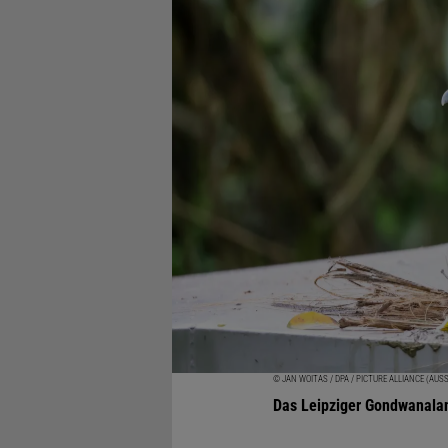
© JAN WOITAS / DPA / PICTURE ALLIANCE (AUS
Das Leipziger Gondwanaland