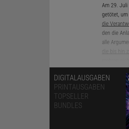
Am 29. Juli
getötet, um 
die Verantw
den die Anl
alle Argume
die bis hin
mehren sich
Tiergärten 
DIGITALAUSGABEN
Natürlich k
PRINTAUSGABEN
natürlich w
TOPSELLER
Verhältnis z
BUNDLES
eigentlichen
ganz anders