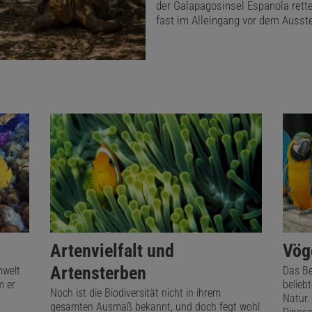
en Ökosystemen überleben.
der Galapagosinsel Espanola rette
fast im Alleingang vor dem Ausst
Artenvielfalt und
Vög
Artensterben
mwelt
Das Be
m er
belieb
Noch ist die Biodiversität nicht in ihrem
Natur.
gesamten Ausmaß bekannt, und doch fegt wohl