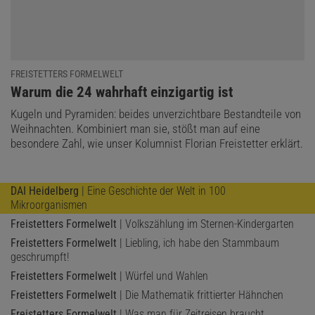
Planetenbewegung waren.
Es war unter anderem die Arbeit von Peuerbach, die überhaupt
erst gezeigt hat, wie wertvoll Tabellen von Winkelfunktionen für die
FREISTETTERS FORMELWELT
Astronomie sind; und es war seine Arbeit am ptolemäischen
:
Warum die 24 wahrhaft einzigartig ist
System, auf deren Basis später die kopernikanische Revolution
überhaupt stattfinden konnte. Formeln wie die zum
Kugeln und Pyramiden: beides unverzichtbare Bestandteile von
Weihnachten. Kombiniert man sie, stößt man auf eine
Zusammenhang von Mittagshöhe und aktuellem Sonnenstand
besondere Zahl, wie unser Kolumnist Florian Freistetter erklärt.
mögen uns heute simpel erscheinen. Das tun sie aber nur, weil im
»dunklen Mittelalter« die Grundlage dafür gelegt wurde.
Renaissance und Humanismus sind nicht aus dem Nichts
DAI Heidelberg
| Eine Geschichte der Welt in 100
gekommen, sondern von Menschen wie Georg von Peuerbach
Mikroorganismen
vorbereitet worden.
Freistetters Formelwelt
| Volkszählung im Sternen-Kindergarten
Freistetters Formelwelt
| Liebling, ich habe den Stammbaum
geschrumpft!
Freistetters Formelwelt
| Würfel und Wahlen
Freistetters Formelwelt
| Die Mathematik frittierter Hähnchen
Freistetters Formelwelt
| Was man für Zeitreisen braucht