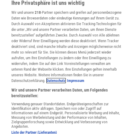
Ihre Privatsphäre ist uns wichtig
Verträge kündigen
Wir und unsere
218
-Partner speichern und greifen auf personenbezogene
Widerruf
Daten wie Browserdaten oder eindeutige Kennungen auf Ihrem Gerät zu.
INFO
Durch Auswahl von Akzeptieren aktivieren Sie Tracking-Technologien für
Mediadaten
die unter „Wir und unsere Partner verarbeiten Daten, um Ihnen Dienste
bereitzustellen“ aufgeführten Zwecke. Durch Auswahl von Alle ablehnen
Datenschutz
oder Widerruf Ihrer Einwilligung werden diese deaktiviert. Wenn Tracker
Nutzungsbedingungen
deaktiviert sind, sind manche Inhalte und Anzeigen möglicherweise nicht
Cookie-Einstellungen
mehr so relevant für Sie. Sie können dieses Menü jederzeit wieder
Utiq verwalten
aufrufen, um Ihre Einstellungen zu ändern oder Ihre Einwilligung zu
Nutzungsbasierte Onlinewerbung
widerrufen, indem Sie auf den Link Voreinstellungen verwalten am
Alle Artikel
unteren Rand der Webseite klicken. Ihre Einstellungen gelten innerhalb
unseres Website. Weitere Informationen finden Sie in unserer
Impressum
Datenschutzerklärung.
Datenschutz
Impressum
WEITERE ANGEBOTE
Wir und unsere Partner verarbeiten Daten, um Folgendes
Angebote für Schulen
bereitzustellen:
Angebote für Institutionen
Verwendung genauer Standortdaten. Endgeräteeigenschaften zur
Sprachen lernen mit Gymglish
Identifikation aktiv abfragen. Speichern von oder Zugriff auf
Lexika
Informationen auf einem Endgerät. Personalisierte Werbung und Inhalte,
Messung von Werbeleistung und der Performance von Inhalten,
Für Spektrum schreiben
Zielgruppenforschung sowie Entwicklung und Verbesserung von
Zugänglichkeitserklärung
Angeboten.
Liste der Partner (Lieferanten)