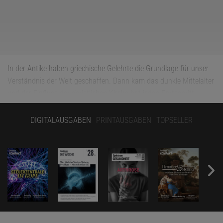
In der Antike haben griechische Gelehrte die Grundlage für unser
Verständnis der Welt geschaffen. Dann kam das dunkle Mittelalter
und der Einfluss der christlichen Kirche hat jeden Fortschritt
gestoppt. Erst mit Beginn der Renaissance schufen Genies wie
Kopernikus, Galilei, Kepler oder Newton die moderne Wissenschaft.
DIGITALAUSGABEN
PRINTAUSGABEN
TOPSELLER
So oder so ähnlich stellen sich viele Menschen die europäische
Wissenschaftsgeschichte immer noch vor – obwohl das natürlich
nichts mit der Realität zu tun hat. Auch im Mittelalter gab es in
Europa jede Menge kluge Köpfe, ohne deren Arbeit die Forschung
von Kepler, Newton und Co nicht möglich gewesen wäre.
Es stimmt allerdings, dass die wissenschaftliche Arbeit in Europa
während des Mittelalters nicht so bekannt ist, wie sie es vielleicht