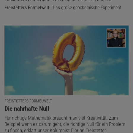
Freistetters Formelwelt
| Das große geochemische Experiment
Das könnte Sie auch interessieren:
Wo der Zweite Weltkrieg nicht endet
FREISTETTERS FORMELWELT
:
Die nahrhafte Null
Für richtige Mathematik braucht man viel Kreativität. Zum
Beispiel wenn es darum geht, die richtige Null für ein Problem
zu finden, erklärt unser Kolumnist Florian Freistetter.