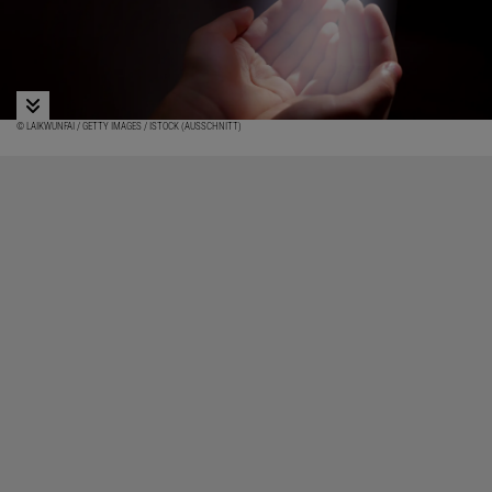
© LAIKWUNFAI / GETTY IMAGES / ISTOCK (AUSSCHNITT)