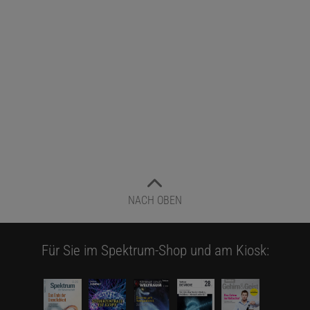
NACH OBEN
Für Sie im Spektrum-Shop und am Kiosk: