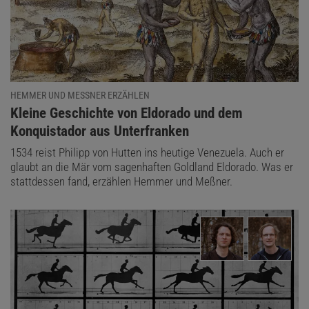
HEMMER UND MESSNER ERZÄHLEN
:
Kleine Geschichte von Eldorado und dem
Konquistador aus Unterfranken
1534 reist Philipp von Hutten ins heutige Venezuela. Auch er
Das könnte Sie auch interessieren:
glaubt an die Mär vom sagenhaften Goldland Eldorado. Was er
stattdessen fand, erzählen Hemmer und Meßner.
Hemmer und Meßner erzählen
Ein Blick auf die Zukünftige?
Holbein malte nicht nur den König, sondern auch Cromwell selbst,