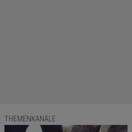
© FINE ART IMAGES / HERITAGE IMAGES / PICTURE ALLIANCE (AUSSCHNITT)
Christina in Witwentracht | Hans Holbein der Jüngere malte die Herzogin
von Mailand im Jahr 1538 auf Basis seiner Skizzen, die er bei einem
dreistündigen Treffen in Brüssel angefertigt hatte.
Die Audienz bei der jungen Frau war allerdings überraschend
knapp bemessen, schreibt die Kunsthistorikerin Christiane Hertel
in
einem Beitrag über das Gemälde
. Von 13 bis 16 Uhr durfte Holbein
sie am 12. März porträtieren. Das ist natürlich viel zu kurz für ein
Ganzkörperporträt, darum ist es sehr wahrscheinlich, dass Holbein
in jenen Stunden einzig eine Zeichnung, vor allem ihres Gesichts
THEMENKANÄLE
anfertigte. Mit farbigen Kreiden und wohl auch mit Hilfe eines
Farbfächers, mit dem er die Hautfarbe leichter zuordnen konnte.