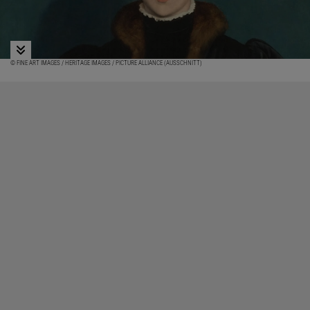
© FINE ART IMAGES / HERITAGE IMAGES / PICTURE ALLIANCE (AUSSCHNITT)