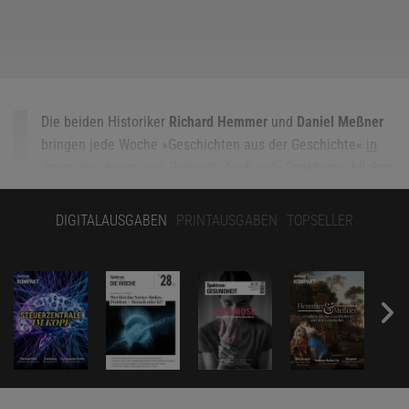
Die beiden Historiker
Richard Hemmer
und
Daniel Meßner
bringen jede Woche »Geschichten aus der Geschichte«
in
ihrem gleichnamigen Podcast
. Auch auf »Spektrum« blicken
sie mit ihrer Kolumne in die Vergangenheit und erhellen,
warum die Dinge heute so sind, wie sie sind.
DIGITALAUSGABEN
PRINTAUSGABEN
TOPSELLER
Alle Artikel der Kolumne »Hemmer und Meßner erzählen«
Als Christina von Dänemark dem wahrscheinlich besten
Porträtisten ihrer Zeit gegenübersaß, war sie Tochter eines
abgesetzten Königs, eine Herzogin, eine Witwe und gerade erst 16
geworden. Mit zwölf hatte sie den Herzog von Mailand, Francesco
Sforza, geehelicht. Keine 24 Monate später war dieser den Folgen
eines Giftanschlags erlegen.