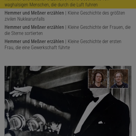
Politisch war das attraktiv. Aber auch optisch? Heinrich wollte es
waghalsigen Menschen, die durch die Luft fuhren
genauer wissen und schickte seinen Hofporträtisten in Begleitung
Hemmer und Meßner erzählen
| Kleine Geschichte des größten
eines Botschafters zu Christina. Ein Bild, so heißt es bekanntlich,
zivilen Nuklearunfalls
sagt mehr als tausend Worte.
Hemmer und Meßner erzählen
| Kleine Geschichte der Frauen, die
die Sterne sortierten
Hemmer und Meßner erzählen
| Kleine Geschichte der ersten
Frau, die eine Gewerkschaft führte