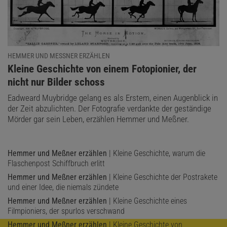
diverse Mitglieder des Hofs und natürlich auch die Frauen
Heinrichs. Als sich Holbein im Jahr 1538 Richtung Brüssel
einschiffte, hatte Heinrich bereits mit drei Frauen vorm Altar
gestanden. Von der ersten, Katharina von Aragon, ließ er sich
HEMMER UND MESSNER ERZÄHLEN
scheiden, was in den Bruch mit der katholischen Kirche mündete,
:
Kleine Geschichte von einem Fotopionier, der
heiratete daraufhin Anne Boleyn, die er wiederum auf Basis
nicht nur Bilder schoss
höchstwahrscheinlich erfundener Anschuldigungen köpfen ließ.
Eadweard Muybridge gelang es als Erstem, einen Augenblick in
Und schließlich war da noch Jane Seymour, die ihm zwar endlich
der Zeit abzulichten. Der Fotografie verdankte der geständige
einen männlichen Nachkommen bescherte, allerdings wenig später
Mörder gar sein Leben, erzählen Hemmer und Meßner.
an den Folgen der Geburt verstarb.
Und so war der König nun wieder auf der Suche nach einer Frau.
Hemmer und Meßner erzählen
| Kleine Geschichte, warum die
Sein Blick, gelenkt von Cromwell, fiel auf Kontinentaleuropa, wo
Flaschenpost Schiffbruch erlitt
Kaiser Karl V. über Spanien und Franz I. über Frankreich herrschte.
Hemmer und Meßner erzählen
| Kleine Geschichte der Postrakete
Schnell war eine standesgemäße Partie ausfindig gemacht, eine
und einer Idee, die niemals zündete
Nichte des Habsburgerkaisers, jung und frisch verwitwet: Christina
Hemmer und Meßner erzählen
| Kleine Geschichte eines
von Dänemark.
Filmpioniers, der spurlos verschwand
Hemmer und Meßner erzählen
| Kleine Geschichte von