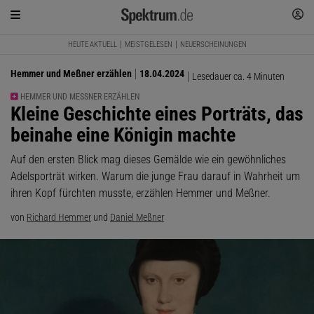
HEUTE AKTUELL
MEISTGELESEN
NEUERSCHEINUNGEN
Hemmer und Meßner erzählen
18.04.2024
Lesedauer ca. 4 Minuten
HEMMER UND MESSNER ERZÄHLEN
:
Kleine Geschichte eines Porträts, das
beinahe eine Königin machte
Auf den ersten Blick mag dieses Gemälde wie ein gewöhnliches
Adelsporträt wirken. Warum die junge Frau darauf in Wahrheit um
ihren Kopf fürchten musste, erzählen Hemmer und Meßner.
von
Richard Hemmer
und
Daniel Meßner