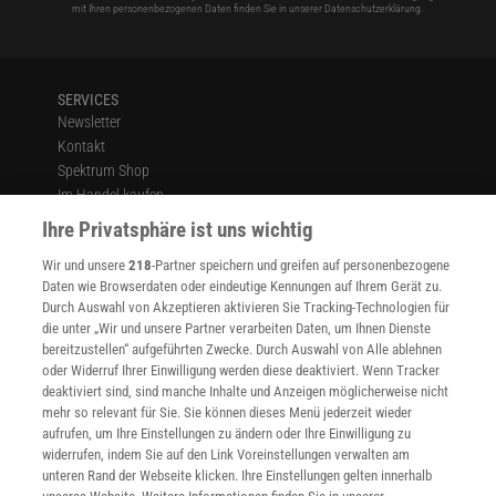
mit Ihren personenbezogenen Daten finden Sie in unserer
Datenschutzerklärung
.
SERVICES
Newsletter
Kontakt
Spektrum Shop
Im Handel kaufen
Presse
Ihre Privatsphäre ist uns wichtig
Verträge kündigen
Wir und unsere
218
-Partner speichern und greifen auf personenbezogene
Widerruf
Daten wie Browserdaten oder eindeutige Kennungen auf Ihrem Gerät zu.
INFO
Durch Auswahl von Akzeptieren aktivieren Sie Tracking-Technologien für
Mediadaten
die unter „Wir und unsere Partner verarbeiten Daten, um Ihnen Dienste
bereitzustellen“ aufgeführten Zwecke. Durch Auswahl von Alle ablehnen
Datenschutz
oder Widerruf Ihrer Einwilligung werden diese deaktiviert. Wenn Tracker
Nutzungsbedingungen
deaktiviert sind, sind manche Inhalte und Anzeigen möglicherweise nicht
Cookie-Einstellungen
mehr so relevant für Sie. Sie können dieses Menü jederzeit wieder
Utiq verwalten
aufrufen, um Ihre Einstellungen zu ändern oder Ihre Einwilligung zu
Nutzungsbasierte Onlinewerbung
widerrufen, indem Sie auf den Link Voreinstellungen verwalten am
Alle Artikel
unteren Rand der Webseite klicken. Ihre Einstellungen gelten innerhalb