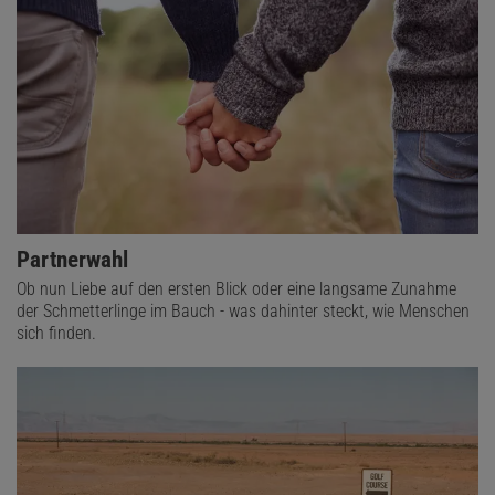
Dieses Vorgehen war das übliche Prozedere Holbeins bei der
Anfertigung seiner Porträtgemälde. Eine ganze Menge dieser
Vorarbeiten sind erhalten und können heute zum Beispiel in der
National Gallery oder in Windsor Castle besichtigt werden.
Verzückter König
Zurück in England soll Heinrich direkt bei der Ankunft des Malers
am 18. März das vorläufige Porträt betrachtet haben. Offenbar
gefiel ihm, was er sah: Angeblich ließ er seine Hofmusiker den
Partnerwahl
ganzen Tag Musik spielen. Das erste Mal seit dem Tod seiner
Ob nun Liebe auf den ersten Blick oder eine langsame Zunahme
dritten Frau Jane Seymour wohlgemerkt.
der Schmetterlinge im Bauch - was dahinter steckt, wie Menschen
sich finden.
Außerdem wies er an, die Zeichnung nun auch in ein
Ganzkörperporträt umzuwandeln. Holbein schritt zur Tat und
schuf jenes Porträt, das wir auch heute noch bewundern können.
Gekleidet in ihre schwarze, aber edle Trauerkleidung ist ihr Blick
direkt, fast ein bisschen herausfordernd, ein Merkmal, das im
direkten Kontrast zu den damals üblichen demütigen