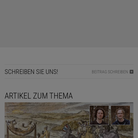
protestantisch und damit wenig lukrativ für einen Maler wie
Holbein geworden war, kehrte er in den 1530er Jahren nach
England zurück. Dort verhalf ihm der Kontakt zum mächtigen
Berater des Königs, Thomas Cromwell, zu einer Anstellung am
Hof. Cromwell hatte die Propagandawirkung guter Porträtkunst
erkannt und fand in Holbein den perfekten Ausführenden. Bis
heute prägt sein Gemälde Heinrichs VIII., in dem er den König als
einen allein schon wegen seiner Statur imponierenden
Machtmenschen darstellte, das Bild der Nachwelt von dem
SCHREIBEN SIE UNS!
BEITRAG SCHREIBEN
Herrscher.
ARTIKEL ZUM THEMA