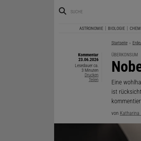
ASTRONOMIE
BIOLOGIE
CHEM
Startseite
Erde
ÜBERKONSUM
Kommentar
23.06.2026
:
Nobe
Lesedauer ca.
3 Minuten
Drucken
Teilen
Eine wohlha
ist rücksich
kommentier
von
Katharina