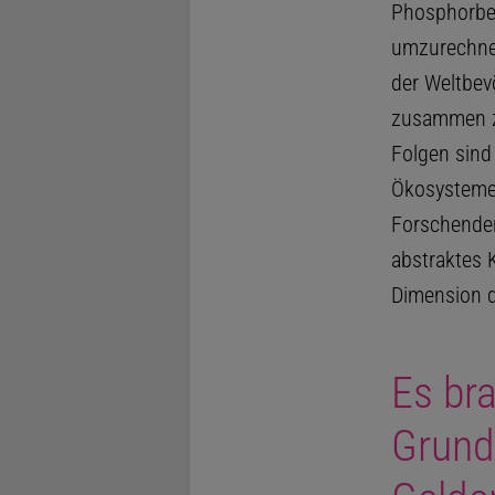
Phosphorbel
umzurechnen
der Weltbev
zusammen zw
Folgen sind
Ökosystemen
Forschenden
abstraktes 
Dimension 
Es bra
Grund