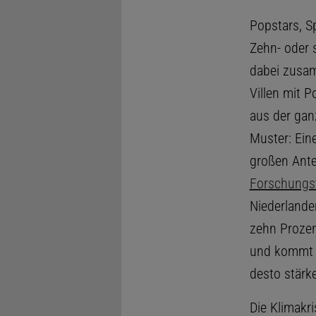
Popstars, S
Zehn- oder 
dabei zusa
Villen mit P
aus der ganz
Muster: Ein
großen Ant
Forschungst
Niederlande
zehn Prozen
und kommt a
desto stärk
Die Klimakri