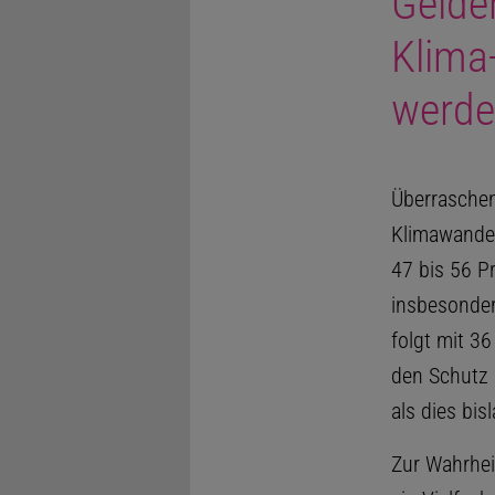
Gelde
Klima-
werde
Überraschen
Klimawandel 
47 bis 56 P
insbesonder
folgt mit 36
den Schutz d
als dies bis
Zur Wahrhei