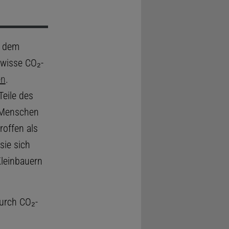
r dem
ewisse CO₂-
en
.
Teile des
n Menschen
roffen als
sie sich
Kleinbauern
durch CO₂-