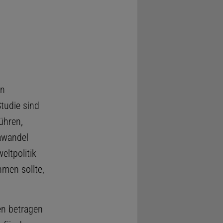
en
Studie sind
ühren,
awandel
eltpolitik
hmen sollte,
en betragen