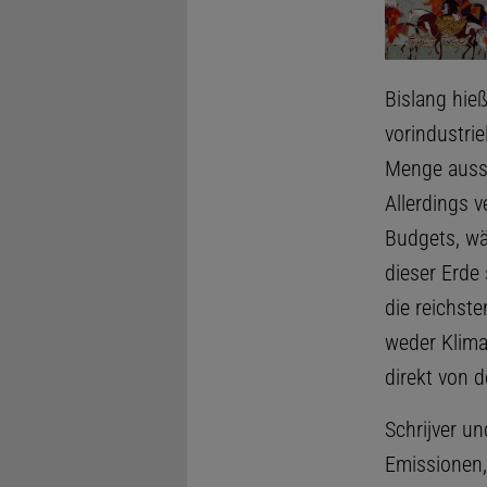
Bislang hie
vorindustri
Menge aus
Allerdings v
Budgets, wä
dieser Erde
die reichste
weder Klima
direkt von 
Schrijver u
Emissionen, 