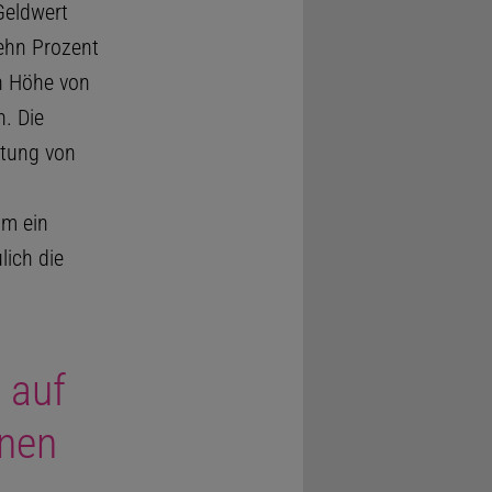
Geldwert
ehn Prozent
n Höhe von
. Die
htung von
um ein
lich die
 auf
nen