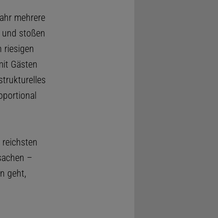
Jahr mehrere
k und stoßen
 riesigen
mit Gästen
trukturelles
oportional
 reichsten
rsachen –
n geht,