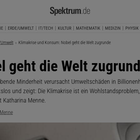
IE
ERDE/UMWELT
IT/TECH
KULTUR
MATHEMATIK
MEDIZIN
PHYSIK
/Umwelt
Aktuelle Seite:
Klimakrise und Konsum: Nobel geht die Welt zugrunde
l geht die Welt zugrun
bende Minderheit verursacht Umweltschäden in Billionen
tslos und zeigt: Die Klimakrise ist ein Wohlstandsproblem,
t Katharina Menne.
 Menne