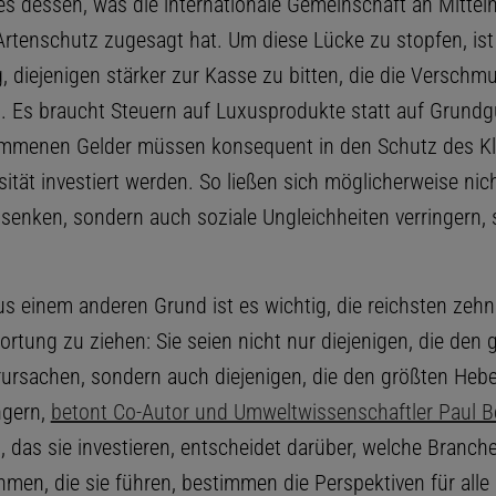
es dessen, was die internationale Gemeinschaft an Mitteln
Artenschutz zugesagt hat. Um diese Lücke zu stopfen, ist 
, diejenigen stärker zur Kasse zu bitten, die die Verschm
. Es braucht Steuern auf Luxusprodukte statt auf Grundg
ommenen Gelder müssen konsequent in den Schutz des K
sität investiert werden. So ließen sich möglicherweise nic
senken, sondern auch soziale Ungleichheiten verringern, 
.
s einem anderen Grund ist es wichtig, die reichsten zehn
rtung zu ziehen: Sie seien nicht nur diejenigen, die den 
ursachen, sondern auch diejenigen, die den größten Hebel
ngern,
betont Co-Autor und Umweltwissenschaftler Paul 
l, das sie investieren, entscheidet darüber, welche Branc
hmen, die sie führen, bestimmen die Perspektiven für alle