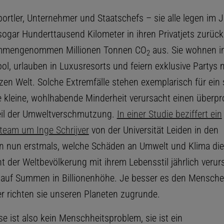
portler, Unternehmer und Staatschefs – sie alle legen im 
sogar Hunderttausend Kilometer in ihren Privatjets zurüc
mmengenommen Millionen Tonnen CO
aus. Sie wohnen in
2
ool, urlauben in Luxusresorts und feiern exklusive Partys 
en Welt. Solche Extremfälle stehen exemplarisch für ein s
e kleine, wohlhabende Minderheit verursacht einen überpr
eil der Umweltverschmutzung.
In einer Studie beziffert ein
eam um Inge Schrijver
von der Universität Leiden in den
n nun erstmals, welche Schäden an Umwelt und Klima die
t der Weltbevölkerung mit ihrem Lebensstil jährlich veru
uf Summen in Billionenhöhe. Je besser es den Mensche
er richten sie unseren Planeten zugrunde.
se ist also kein Menschheitsproblem, sie ist ein