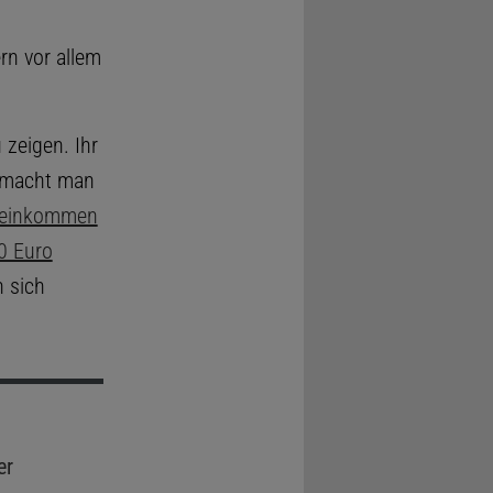
rn vor allem
 zeigen. Ihr
s macht man
toeinkommen
0 Euro
 sich
er