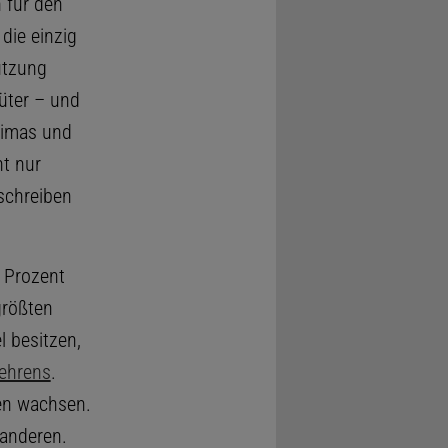
 für den
die einzig
utzung
üter – und
limas und
ht nur
schreiben
 Prozent
größten
 besitzen,
Behrens
.
hen wachsen.
 anderen.