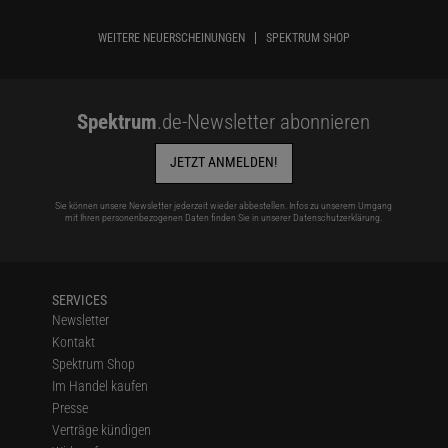
WEITERE NEUERSCHEINUNGEN
SPEKTRUM SHOP
Spektrum
.de-Newsletter abonnieren
JETZT ANMELDEN!
Sie können unsere Newsletter jederzeit wieder abbestellen. Infos zu unserem Umgang
mit Ihren personenbezogenen Daten finden Sie in unserer
Datenschutzerklärung
.
SERVICES
Newsletter
Kontakt
Spektrum Shop
Im Handel kaufen
Presse
Verträge kündigen