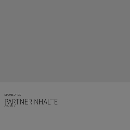
SPONSORED
PARTNERINHALTE
Anzeige