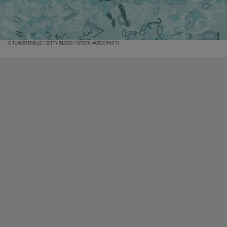
© TUNGSTENBLUE / GETTY IMAGES / ISTOCK (AUSSCHNITT)