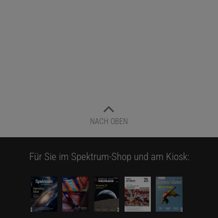
NACH OBEN
Für Sie im Spektrum-Shop und am Kiosk: