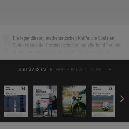
Die legendärsten mathematischen Kniffe, die übelsten
Stolpersteine der Physikgeschichte und allerhand Formeln,
denen kaum einer ansieht, welche Bedeutung in ihnen
schlummert: Das sind die Bewohner von Freistetters
Formelwelt.
DIGITALAUSGABEN
PRINTAUSGABEN
TOPSELLER
Alle Folgen seiner wöchentlichen Kolumne, die immer
sonntags erscheint,
finden Sie hier
.
Wie berechnet man den Wert der Kreiszahl π? Eigentlich ist es klar:
Man dividiert den Umfang des Kreises durch seinen Durchmesser.
Doch es geht auch anders. Man kann ein Quadrat um den
Einheitskreis herum zeichnen und per Zufall Punkte darin
auswählen. Manche liegen dann innerhalb des Kreises und
manche nicht. Das Verhältnis der Punkte im Kreis zur Gesamtzahl