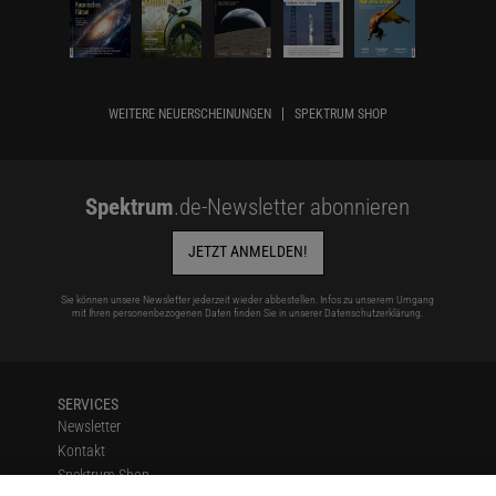
WEITERE NEUERSCHEINUNGEN
SPEKTRUM SHOP
Spektrum
.de-Newsletter abonnieren
JETZT ANMELDEN!
Sie können unsere Newsletter jederzeit wieder abbestellen. Infos zu unserem Umgang
mit Ihren personenbezogenen Daten finden Sie in unserer
Datenschutzerklärung
.
SERVICES
Newsletter
Kontakt
Spektrum Shop