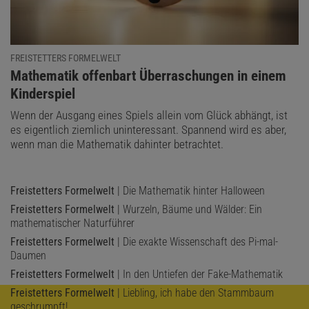
das Modell gut, in den Tälern eher nicht. Wir wollen uns also vor
allem auf den Gipfeln aufhalten. Die Akzeptanzwahrscheinlichkeit
ist so ausgelegt, dass sie uns nach oben führt. Wir möchten
FREISTETTERS FORMELWELT
jedoch die gesamte Landschaft verstehen und müssen
:
Mathematik offenbart Überraschungen in einem
irgendwann auch wieder nach unten kommen, um anderswo
Kinderspiel
erneut nach oben gehen zu können. Deswegen müssen wir ab und
zu Verschlechterungen akzeptieren.
Wenn der Ausgang eines Spiels allein vom Glück abhängt, ist
es eigentlich ziemlich uninteressant. Spannend wird es aber,
Bei diesem Verfahren hängt der jeweils nächste Schritt (die neuen
wenn man die Mathematik dahinter betrachtet.
Werte der Parameter) nur vom aktuellen Schritt ab. So etwas
nennt man in der Mathematik eine »Markow-Kette«. Und genau
Freistetters Formelwelt
| Die Mathematik hinter Halloween
diese Kette ist es, die – wenn sie lang genug ist – die
Wahrscheinlichkeitsverteilung widerspiegelt, die wir suchen. Aus ihr
Freistetters Formelwelt
| Wurzeln, Bäume und Wälder: Ein
mathematischer Naturführer
können wir dann alle nötigen statistischen Parameter bestimmen,
Freistetters Formelwelt
| Die exakte Wissenschaft des Pi-mal-
auch ohne die Verteilung vollständig exakt berechnen zu können.
Daumen
Wer lange genug zufällig durch die Landschaft irrt, kennt sich am
Freistetters Formelwelt
| In den Untiefen der Fake-Mathematik
Ende darin eben doch ganz gut aus.
Freistetters Formelwelt
| Liebling, ich habe den Stammbaum
geschrumpft!