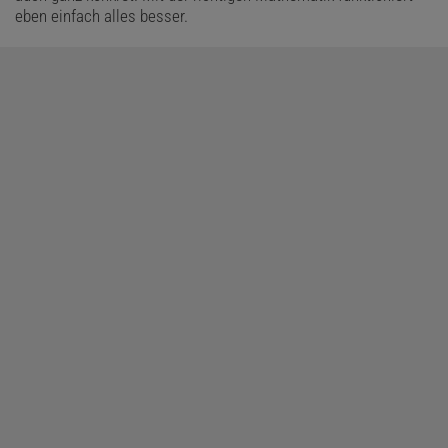
eben einfach alles besser.
Diesen Artikel empfehlen:
Florian Freistetter
ist Astronom, Autor und Wissenschaftskabarettist bei den
»Science Busters«.
»Freistetters Formelwelt«
ist seine regelmäßig
erscheinende Kolumne auf »Spektrum.de«.