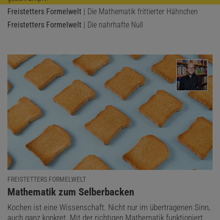
Freistetters Formelwelt
| Die Mathematik frittierter Hähnchen
Freistetters Formelwelt
| Die nahrhafte Null
Das könnte Sie auch interessieren:
FREISTETTERS FORMELWELT
:
Mathematik zum Selberbacken
Paradox und Dilemma – Ausweglose
Kochen ist eine Wissenschaft. Nicht nur im übertragenen Sinn,
Situationen in der Mathematik
auch ganz konkret. Mit der richtigen Mathematik funktioniert