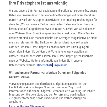
Im Handel kaufen
Ihre Privatsphäre ist uns wichtig
Presse
Wir und unsere
218
-Partner speichern und greifen auf personenbezogene
Verträge kündigen
Daten wie Browserdaten oder eindeutige Kennungen auf Ihrem Gerät zu.
INFO
Durch Auswahl von Akzeptieren aktivieren Sie Tracking-Technologien für
Mediadaten
die unter „Wir und unsere Partner verarbeiten Daten, um Ihnen Dienste
bereitzustellen“ aufgeführten Zwecke. Durch Auswahl von Alle ablehnen
Datenschutz
oder Widerruf Ihrer Einwilligung werden diese deaktiviert. Wenn Tracker
Nutzungsbedingungen
deaktiviert sind, sind manche Inhalte und Anzeigen möglicherweise nicht
Cookie-Einstellungen
mehr so relevant für Sie. Sie können dieses Menü jederzeit wieder
Utiq verwalten
aufrufen, um Ihre Einstellungen zu ändern oder Ihre Einwilligung zu
Nutzungsbasierte Onlinewerbung
widerrufen, indem Sie auf den Link Voreinstellungen verwalten am
Alle Artikel
unteren Rand der Webseite klicken. Ihre Einstellungen gelten innerhalb
unseres Website. Weitere Informationen finden Sie in unserer
Impressum
Datenschutzerklärung.
Datenschutz
Impressum
WEITERE ANGEBOTE
Wir und unsere Partner verarbeiten Daten, um Folgendes
Angebote für Schulen
bereitzustellen:
Angebote für Institutionen
Verwendung genauer Standortdaten. Endgeräteeigenschaften zur
Sprachen lernen mit Gymglish
Identifikation aktiv abfragen. Speichern von oder Zugriff auf
Lexika
Informationen auf einem Endgerät. Personalisierte Werbung und Inhalte,
Messung von Werbeleistung und der Performance von Inhalten,
Für Spektrum schreiben
Zielgruppenforschung sowie Entwicklung und Verbesserung von
Zugänglichkeitserklärung
Angeboten.
Liste der Partner (Lieferanten)