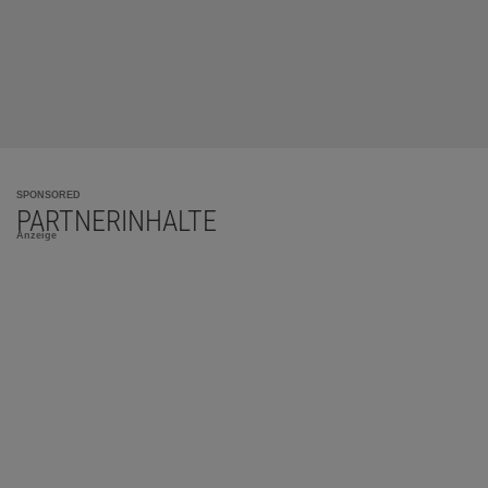
SPONSORED
PARTNERINHALTE
Anzeige