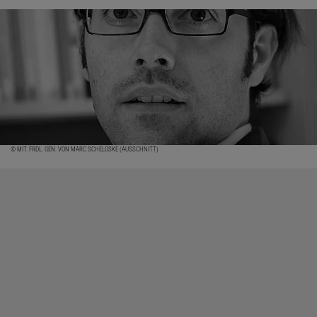
© MIT. FRDL. GEN. VON MARC SCHELOSKE (AUSSCHNITT)