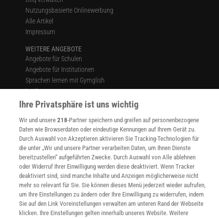
Nutzungsbasierte Onlinewerbung
Alle Artikel
Impressum
WEITERE ANGEBOTE
Angebote für Schulen
Angebote für Institutionen
Sprachen lernen mit Gymglish
Lexika
Für Spektrum schreiben
Ihre Privatsphäre ist uns wichtig
Zugänglichkeitserklärung
Wir und unsere
218
-Partner speichern und greifen auf personenbezogene
Daten wie Browserdaten oder eindeutige Kennungen auf Ihrem Gerät zu.
WEBSEITEN
Durch Auswahl von Akzeptieren aktivieren Sie Tracking-Technologien für
KielSCN
die unter „Wir und unsere Partner verarbeiten Daten, um Ihnen Dienste
Wissenschaft in die Schulen
bereitzustellen“ aufgeführten Zwecke. Durch Auswahl von Alle ablehnen
SciLogs
oder Widerruf Ihrer Einwilligung werden diese deaktiviert. Wenn Tracker
deaktiviert sind, sind manche Inhalte und Anzeigen möglicherweise nicht
mehr so relevant für Sie. Sie können dieses Menü jederzeit wieder aufrufen,
um Ihre Einstellungen zu ändern oder Ihre Einwilligung zu widerrufen, indem
Uns finden Sie auch hier:
Sie auf den Link Voreinstellungen verwalten am unteren Rand der Webseite
klicken. Ihre Einstellungen gelten innerhalb unseres Website. Weitere