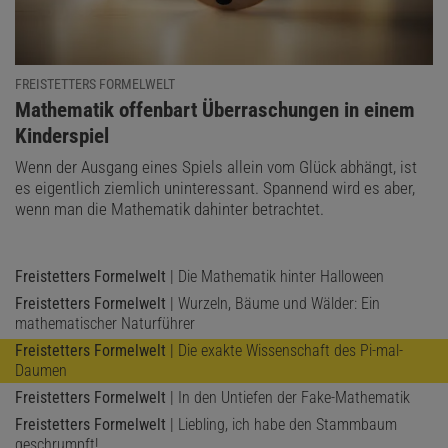
Man darf sich den Bau dieser Strukturen allerdings nicht als
geplantes Vorhaben vorstellen. Es gibt keine Chefameise, die
bestimmt, wie eine Brücke in einer konkreten Situation aussehen
FREISTETTERS FORMELWELT
soll. Jedes einzelne Insekt trifft individuelle Entscheidungen – am
:
Mathematik offenbart Überraschungen in einem
Ende entsteht daraus aber ein organisiertes Ganzes, das dem
Kinderspiel
Resultat einer mathematischen Optimierung entspricht.
Wenn der Ausgang eines Spiels allein vom Glück abhängt, ist
Wie diese Selbstorganisation funktioniert, ist im Detail noch
es eigentlich ziemlich uninteressant. Spannend wird es aber,
ungeklärt. Die Fähigkeit der Ameisen, Probleme kollektiv auf die
wenn man die Mathematik dahinter betrachtet.
bestmögliche Weise zu lösen, ist beeindruckend. Und wenn man
sich ansieht, wie wir Menschen uns in größeren Gruppen verhalten,
Freistetters Formelwelt
| Die Mathematik hinter Halloween
auch ein wenig beneidenswert.
Freistetters Formelwelt
| Wurzeln, Bäume und Wälder: Ein
mathematischer Naturführer
Freistetters Formelwelt
| Die exakte Wissenschaft des Pi-mal-
Daumen
Freistetters Formelwelt
| In den Untiefen der Fake-Mathematik
Freistetters Formelwelt
| Liebling, ich habe den Stammbaum
geschrumpft!