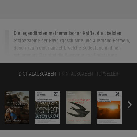
Die legendärsten mathematischen Kniffe, die übelsten
Stolpersteine der Physikgeschichte und allerhand Formeln,
denen kaum einer ansieht, welche Bedeutung in ihnen
schlummert: Das sind die Bewohner von Freistetters
Formelwelt.
Alle Folgen seiner wöchentlichen Kolumne, die immer
DIGITALAUSGABEN
PRINTAUSGABEN
TOPSELLER
sonntags erscheint,
finden Sie hier
.
Ameisen sind faszinierend. Zugegeben, wenn sich, wie jedes Jahr,
wieder Ameisenstraßen aus dem Garten durch meine Wohnung
ziehen, bin ich kurzfristig etwas weniger begeistert von den
Insekten. Aber objektiv betrachtet sind sie beeindruckend, vor
allem wenn man sich ansieht, was sie leisten können.
Wanderameisen
(Eciton hamatum)
können zum Beispiel Brücken