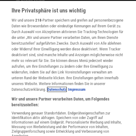
Im Handel kaufen
Presse
Ihre Privatsphäre ist uns wichtig
Verträge kündigen
Wir und unsere
218
-Partner speichern und greifen auf personenbezogene
Widerruf
Daten wie Browserdaten oder eindeutige Kennungen auf Ihrem Gerät zu.
INFO
Durch Auswahl von Akzeptieren aktivieren Sie Tracking-Technologien für
Mediadaten
die unter „Wir und unsere Partner verarbeiten Daten, um Ihnen Dienste
bereitzustellen“ aufgeführten Zwecke. Durch Auswahl von Alle ablehnen
Datenschutz
oder Widerruf Ihrer Einwilligung werden diese deaktiviert. Wenn Tracker
Nutzungsbedingungen
deaktiviert sind, sind manche Inhalte und Anzeigen möglicherweise nicht
Cookie-Einstellungen
mehr so relevant für Sie. Sie können dieses Menü jederzeit wieder
Utiq verwalten
aufrufen, um Ihre Einstellungen zu ändern oder Ihre Einwilligung zu
Nutzungsbasierte Onlinewerbung
widerrufen, indem Sie auf den Link Voreinstellungen verwalten am
Alle Artikel
unteren Rand der Webseite klicken. Ihre Einstellungen gelten innerhalb
unseres Website. Weitere Informationen finden Sie in unserer
Impressum
Datenschutzerklärung.
Datenschutz
Impressum
WEITERE ANGEBOTE
Wir und unsere Partner verarbeiten Daten, um Folgendes
Angebote für Schulen
bereitzustellen:
Angebote für Institutionen
Verwendung genauer Standortdaten. Endgeräteeigenschaften zur
Sprachen lernen mit Gymglish
Identifikation aktiv abfragen. Speichern von oder Zugriff auf
Lexika
Informationen auf einem Endgerät. Personalisierte Werbung und Inhalte,
Messung von Werbeleistung und der Performance von Inhalten,
Für Spektrum schreiben
Zielgruppenforschung sowie Entwicklung und Verbesserung von
Zugänglichkeitserklärung
Angeboten.