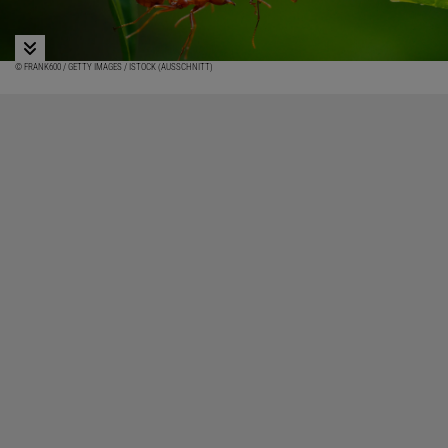
© FRANK600 / GETTY IMAGES / ISTOCK (AUSSCHNITT)