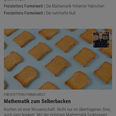
Freistetters Formelwelt
| Die Mathematik frittierter Hähnchen
Freistetters Formelwelt
| Die nahrhafte Null
Das könnte Sie auch interessieren:
Paradox und Dilemma – Ausweglose
Situationen in der Mathematik
FREISTETTERS FORMELWELT
:
Mathematik zum Selberbacken
Kochen ist eine Wissenschaft. Nicht nur im übertragenen Sinn,
auch ganz konkret. Mit der richtigen Mathematik funktioniert