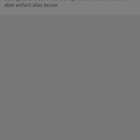
eben einfach alles besser.
Diesen Artikel empfehlen:
Florian Freistetter
ist Astronom, Autor und Wissenschaftskabarettist bei den
»Science Busters«.
»Freistetters Formelwelt«
ist seine regelmäßig
erscheinende Kolumne auf »Spektrum.de«.