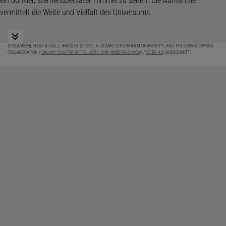
© ESA/WEBB, NASA & CSA, L. BRADLEY (STSCI), A. ADAMO (STOCKHOLM UNIVERSITY) AND THE COSMIC SPRING
COLLABORATION /
GALAXY CLUSTER SPT-CL J0615−5746 (WIDE-FIELD VIEW)
/
CC BY 4.0
(AUSSCHNITT)