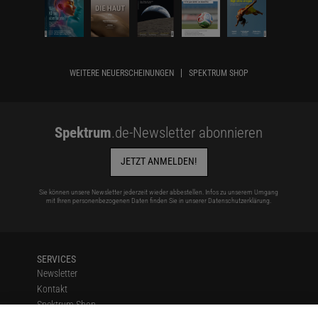
WEITERE NEUERSCHEINUNGEN
SPEKTRUM SHOP
Spektrum
.de-Newsletter abonnieren
JETZT ANMELDEN!
Sie können unsere Newsletter jederzeit wieder abbestellen. Infos zu unserem Umgang
mit Ihren personenbezogenen Daten finden Sie in unserer
Datenschutzerklärung
.
SERVICES
Newsletter
Kontakt
Spektrum Shop