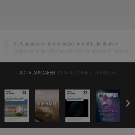
Die legendärsten mathematischen Kniffe, die übelsten
Stolpersteine der Physikgeschichte und allerhand Formeln,
denen kaum einer ansieht, welche Bedeutung in ihnen
schlummert: Das sind die Bewohner von Freistetters
Formelwelt.
DIGITALAUSGABEN
PRINTAUSGABEN
TOPSELLER
Alle Folgen seiner wöchentlichen Kolumne, die immer
sonntags erscheint,
finden Sie hier
.
Den Namen Edvard Hugo von Zeipel kennen vermutlich die
wenigsten Menschen. Der 1873 geborene schwedische Astronom
hat keine Weltbilder revolutioniert, so wie Galileo Galilei, Nikolaus
Kopernikus oder Johannes Kepler. Er hat keine revolutionären
Entdeckungen gemacht, so wie Edwin Hubble oder Vera Rubin,