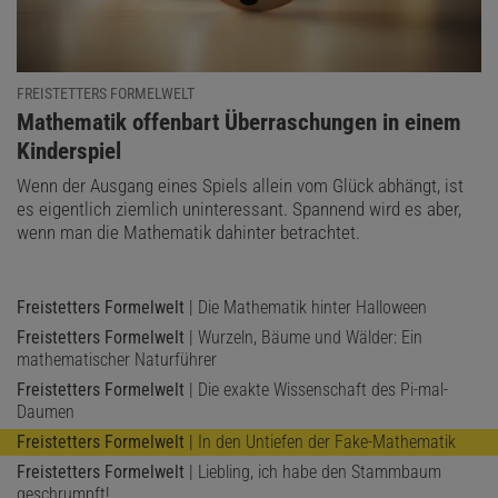
einbezogen werden. Mit interferometrischen Methoden kann man
die Helligkeitsverteilung an der Oberfläche naher und großer Sterne
direkt beobachten. Abweichungen von der Vorhersage durch von
FREISTETTERS FORMELWELT
Zeipels Theorem liefern Hinweise auf komplexe Vorgänge wie eine
:
Mathematik offenbart Überraschungen in einem
ungleichmäßige Rotation des Sterns oder die Konvektionsströme
Kinderspiel
des Plasmas in seinem Inneren. Bei engen Doppelsternsystemen
kann die Gravitationskraft des einen Sterns die effektive
Wenn der Ausgang eines Spiels allein vom Glück abhängt, ist
es eigentlich ziemlich uninteressant. Spannend wird es aber,
Gravitation an der Oberfläche des anderen lokal verändern, was
wenn man die Mathematik dahinter betrachtet.
sich ebenfalls mit den modernen Variationen des Von-Zeipel-
Theorems verstehen und analysieren lässt.
Freistetters Formelwelt
| Die Mathematik hinter Halloween
Die simple Formel, die Edvard Hugo von Zeipel vor gut 100 Jahren
Freistetters Formelwelt
| Wurzeln, Bäume und Wälder: Ein
aufgestellt hat, beschreibt die Realität der Sterne zwar nicht
mathematischer Naturführer
komplett. Aber sie hat uns ein weiteres Mal gezeigt, wie komplex
Freistetters Formelwelt
| Die exakte Wissenschaft des Pi-mal-
Sterne wirklich sind. Mit unseren menschlichen Augen sehen wir
Daumen
sie nur als leuchtende Punkte. Aber die Augen der Mathematik
Freistetters Formelwelt
| In den Untiefen der Fake-Mathematik
sehen sehr viel mehr.
Freistetters Formelwelt
| Liebling, ich habe den Stammbaum
geschrumpft!