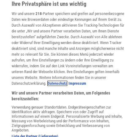
Im Handel kaufen
Ihre Privatsphäre ist uns wichtig
Presse
Wir und unsere
218
-Partner speichern und greifen auf personenbezogene
Verträge kündigen
Daten wie Browserdaten oder eindeutige Kennungen auf Ihrem Gerät zu.
INFO
Durch Auswahl von Akzeptieren aktivieren Sie Tracking-Technologien für
Mediadaten
die unter „Wir und unsere Partner verarbeiten Daten, um Ihnen Dienste
bereitzustellen“ aufgeführten Zwecke. Durch Auswahl von Alle ablehnen
Datenschutz
oder Widerruf Ihrer Einwilligung werden diese deaktiviert. Wenn Tracker
Nutzungsbedingungen
deaktiviert sind, sind manche Inhalte und Anzeigen möglicherweise nicht
Cookie-Einstellungen
mehr so relevant für Sie. Sie können dieses Menü jederzeit wieder
Utiq verwalten
aufrufen, um Ihre Einstellungen zu ändern oder Ihre Einwilligung zu
Nutzungsbasierte Onlinewerbung
widerrufen, indem Sie auf den Link Voreinstellungen verwalten am
Alle Artikel
unteren Rand der Webseite klicken. Ihre Einstellungen gelten innerhalb
unseres Website. Weitere Informationen finden Sie in unserer
Impressum
Datenschutzerklärung.
Datenschutz
Impressum
WEITERE ANGEBOTE
Wir und unsere Partner verarbeiten Daten, um Folgendes
Angebote für Schulen
bereitzustellen:
Angebote für Institutionen
Verwendung genauer Standortdaten. Endgeräteeigenschaften zur
Sprachen lernen mit Gymglish
Identifikation aktiv abfragen. Speichern von oder Zugriff auf
Lexika
Informationen auf einem Endgerät. Personalisierte Werbung und Inhalte,
Messung von Werbeleistung und der Performance von Inhalten,
Für Spektrum schreiben
Zielgruppenforschung sowie Entwicklung und Verbesserung von
Zugänglichkeitserklärung
Angeboten.
Liste der Partner (Lieferanten)