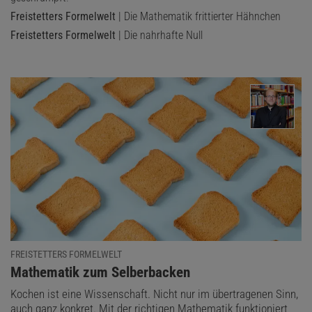
Freistetters Formelwelt
| Die Mathematik frittierter Hähnchen
Freistetters Formelwelt
| Die nahrhafte Null
FREISTETTERS FORMELWELT
Das könnte Sie auch interessieren:
:
Mathematik zum Selberbacken
Digitalpaket: Spezialreihe Physik-Mathematik-
Kochen ist eine Wissenschaft. Nicht nur im übertragenen Sinn,
Technik Jahrgang 2025
auch ganz konkret. Mit der richtigen Mathematik funktioniert