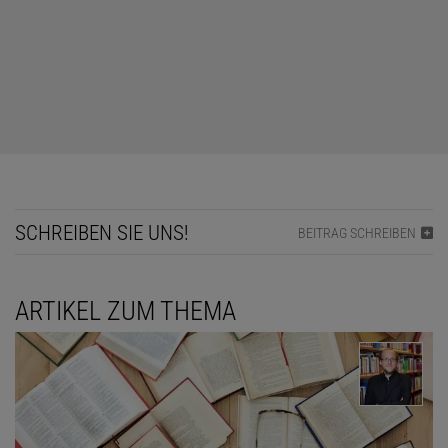
und verringert die dortige effektive Schwerkraft. Das wiederum
bedeutet, dass dort auch der Druck auf die darunterliegenden
Gasschichten geringer ist – und damit die lokale Temperatur.
Genau dies beschreibt von Zeipels Theorem.
Dieser Artikel ist enthalten in
Spektrum der
Wissenschaft Aktive Materialien – An der
Grenze zum Leben
Download (Abo)
Noch kein Abo? Jetzt abonnieren!
SCHREIBEN SIE UNS!
BEITRAG SCHREIBEN
Ausgabe als PDF-Download (EUR 6,99)
Und die Auswirkungen lassen sich sogar beobachten. Da die
ARTIKEL ZUM THEMA
effektive Temperatur die Helligkeit bestimmt, sieht man bei schnell
rotierenden Sternen ein Phänomen, das »gravity darkening«
genannt wird: Um den Äquator herum ist die Helligkeit des Sterns
geringer als in den Polarregionen.
In seinem mathematischen Modell gab von Zeipel
den Parameter
β