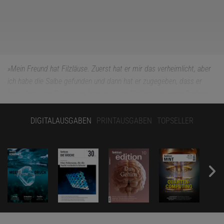
»Mein Freund hat Filzläuse. Zuerst hat er mir das verheimlicht, aber
ich habe die Salbe gefunden und dann hat er zugegeben, dass er
beim Arzt war. Er sagt, er hätte sich die Filzläuse in einem Berliner
Hostel geholt, auf einer Fahrt mit seinem Volleyballteam. Ich glaube,
er lügt. Das ist eine sexuell übertragbare Infektion; ich vermute eher,
DIGITALAUSGABEN
PRINTAUSGABEN
TOPSELLER
dass er mit den Jungs auf einer Sexparty war. Wir haben uns
deswegen furchtbar gestritten. Ich weiß nicht, ob ich ihm noch
vertrauen kann.« (Mira*, 26 Jahre, mit Leon*, 24)
Die Vertrauensfrage. Darum geht es bei Paaren meist als Erstes,
wenn einer von beiden eine sexuell übertragbare Infektion hat. Oft
ist es sogar das Einzige, worüber sie sich Gedanken machen.
Deswegen kommen sie zu mir in die Praxis: um zu klären, ob die