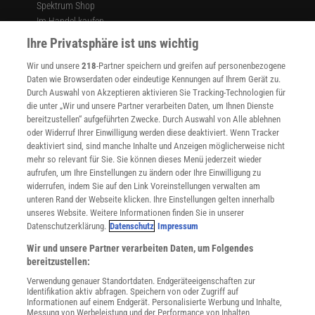
Spektrum Shop
* Namen geändert
Im Handel kaufen
Presse
Ihre Privatsphäre ist uns wichtig
Jetzt sind Sie dran!
Verträge kündigen
Wir und unsere
218
-Partner speichern und greifen auf personenbezogene
Widerruf
Entwickeln Sie Ihren persönlichen Präventionsplan. Wann
Daten wie Browserdaten oder eindeutige Kennungen auf Ihrem Gerät zu.
haben Sie und Ihr Partner oder Ihre Partnerin das letzte Mal
INFO
Durch Auswahl von Akzeptieren aktivieren Sie Tracking-Technologien für
einen STI-Test gemacht? Falls das lange her oder noch nie
Mediadaten
die unter „Wir und unsere Partner verarbeiten Daten, um Ihnen Dienste
bereitzustellen“ aufgeführten Zwecke. Durch Auswahl von Alle ablehnen
Datenschutz
passiert ist: Vereinbaren Sie gemeinsam einen Termin.
oder Widerruf Ihrer Einwilligung werden diese deaktiviert. Wenn Tracker
Nutzungsbedingungen
Sprechen Sie auch darüber: Wie würden wir damit umgehen,
deaktiviert sind, sind manche Inhalte und Anzeigen möglicherweise nicht
Cookie-Einstellungen
wenn einer von uns eine STI-Diagnose bekäme? Was
mehr so relevant für Sie. Sie können dieses Menü jederzeit wieder
Utiq verwalten
aufrufen, um Ihre Einstellungen zu ändern oder Ihre Einwilligung zu
bräuchten wir, um in so einer Situation sachlich und ohne
Nutzungsbasierte Onlinewerbung
widerrufen, indem Sie auf den Link Voreinstellungen verwalten am
Vorwürfe miteinander zu sprechen?
Alle Artikel
unteren Rand der Webseite klicken. Ihre Einstellungen gelten innerhalb
unseres Website. Weitere Informationen finden Sie in unserer
Impressum
Datenschutzerklärung.
Datenschutz
Impressum
Diesen Artikel empfehlen:
WEITERE ANGEBOTE
Wir und unsere Partner verarbeiten Daten, um Folgendes
Angebote für Schulen
bereitzustellen:
Angebote für Institutionen
Verwendung genauer Standortdaten. Endgeräteeigenschaften zur
Sprachen lernen mit Gymglish
Carsten Müller
Identifikation aktiv abfragen. Speichern von oder Zugriff auf
Lexika
Informationen auf einem Endgerät. Personalisierte Werbung und Inhalte,
Der Sexual- und Paartherapeut berät in seiner Duisburger Praxis
Messung von Werbeleistung und der Performance von Inhalten,
Für Spektrum schreiben