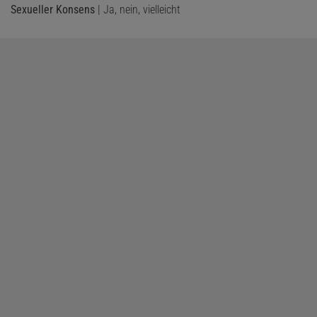
und
ausschließlich
Sex ist.
Sexueller Konsens
| Ja, nein, vielleicht
Das könnte Sie auch interessieren: