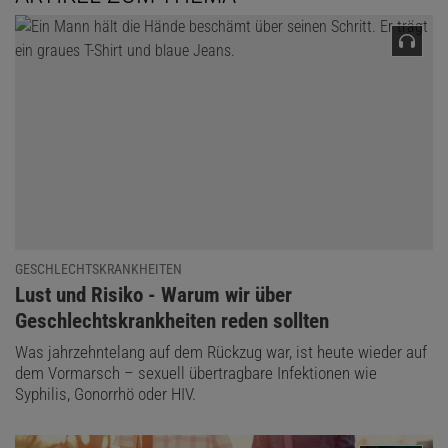
Das könnte Sie auch interessieren:
Single und glücklich
GESCHLECHTSKRANKHEITEN
:
Lust und Risiko - Warum wir über
Geschlechtskrankheiten – eine Vertrauensfrage?
Geschlechtskrankheiten reden sollten
Als Mira und ihr Freund Leon zu mir in die Praxis kamen, erzählte
Was jahrzehntelang auf dem Rückzug war, ist heute wieder auf
er von der Reise nach Berlin, von einem Gruppenschlafraum,
dem Vormarsch – sexuell übertragbare Infektionen wie
Gemeinschaftsduschen und Handtüchern, die vielleicht aus
Syphilis, Gonorrhö oder HIV.
Versehen vertauscht wurden. Nach meiner Einschätzung eine
Situation, in der es gleich mehrere Möglichkeiten gibt, sich