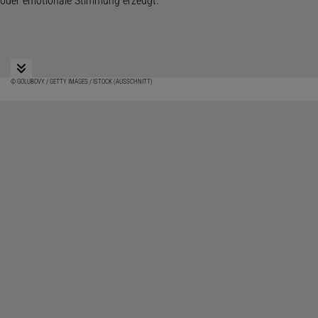
© GOLUBOVY / GETTY IMAGES / ISTOCK (AUSSCHNITT)