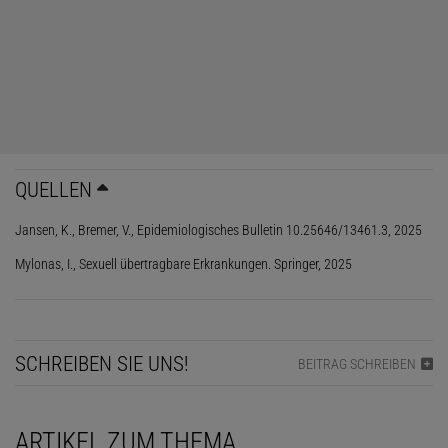
Handtücher. Bettwäsche. Sogar eine Übertragung im Schwimmbad
ist
im Einzelfall möglich
. Die Bezeichnung »sexuell übertragbare
Infektion« ist also irreführend. Und sorgt in Beziehungen
regelmäßig dafür, dass Menschen gar nicht erst über STIs reden –
weil sie fest darauf vertrauen, dass Monogamie vor STIs schützt.
Tut sie aber nicht.
QUELLEN
Jansen, K., Bremer, V., Epidemiologisches Bulletin 10.25646/13461.3, 2025
Mylonas, I., Sexuell übertragbare Erkrankungen. Springer, 2025
SCHREIBEN SIE UNS!
BEITRAG SCHREIBEN
ARTIKEL ZUM THEMA