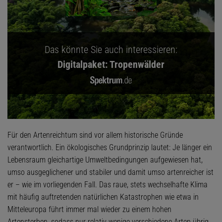
Das könnte Sie auch interessieren:
Digitalpaket: Tropenwälder
Für den Artenreichtum sind vor allem historische Gründe
verantwortlich. Ein ökologisches Grundprinzip lautet: Je länger ein
Lebensraum gleichartige Umweltbedingungen aufgewiesen hat,
umso ausgeglichener und stabiler und damit umso artenreicher ist
er – wie im vorliegenden Fall. Das raue, stets wechselhafte Klima
mit häufig auftretenden natürlichen Katastrophen wie etwa in
Mitteleuropa führt immer mal wieder zu einem hohen
Artensterben, sodass nur relativ wenige verschiedene Arten übrig