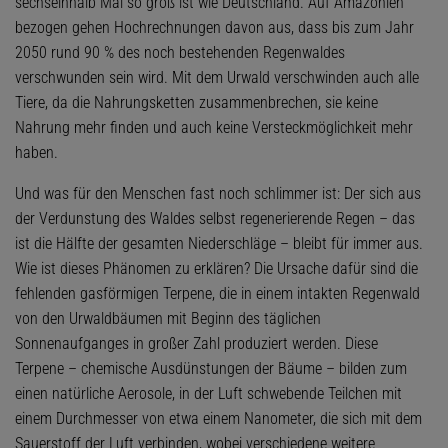
sechseinhalb Mal so groß ist wie Deutschland. Auf Amazonien
bezogen gehen Hochrechnungen davon aus, dass bis zum Jahr
2050 rund 90 % des noch bestehenden Regenwaldes
verschwunden sein wird. Mit dem Urwald verschwinden auch alle
Tiere, da die Nahrungsketten zusammenbrechen, sie keine
Nahrung mehr finden und auch keine Versteckmöglichkeit mehr
haben.
Und was für den Menschen fast noch schlimmer ist: Der sich aus
der Verdunstung des Waldes selbst regenerierende Regen – das
ist die Hälfte der gesamten Niederschläge – bleibt für immer aus.
Wie ist dieses Phänomen zu erklären? Die Ursache dafür sind die
fehlenden gasförmigen Terpene, die in einem intakten Regenwald
von den Urwaldbäumen mit Beginn des täglichen
Sonnenaufganges in großer Zahl produziert werden. Diese
Terpene – chemische Ausdünstungen der Bäume – bilden zum
einen natürliche Aerosole, in der Luft schwebende Teilchen mit
einem Durchmesser von etwa einem Nanometer, die sich mit dem
Sauerstoff der Luft verbinden, wobei verschiedene weitere