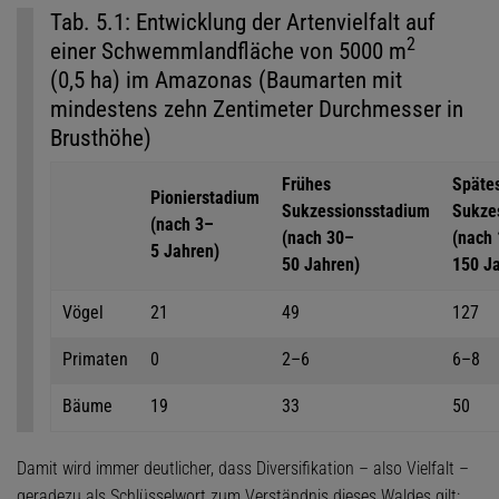
Tab. 5.1: Entwicklung der Artenvielfalt auf
2
einer Schwemmlandfläche von 5000 m
(0,5 ha) im Amazonas (Baumarten mit
mindestens zehn Zentimeter Durchmesser in
Brusthöhe)
Frühes
Späte
Pionierstadium
Sukzessionsstadium
Sukze
(nach 3–
(nach 30–
(nach
5 Jahren)
50 Jahren)
150 J
Vögel
21
49
127
Primaten
0
2–6
6–8
Bäume
19
33
50
Damit wird immer deutlicher, dass Diversifikation – also Vielfalt –
geradezu als Schlüsselwort zum Verständnis dieses Waldes gilt: