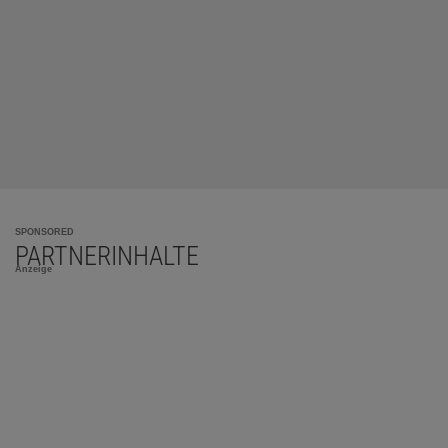
SPONSORED
PARTNERINHALTE
Anzeige