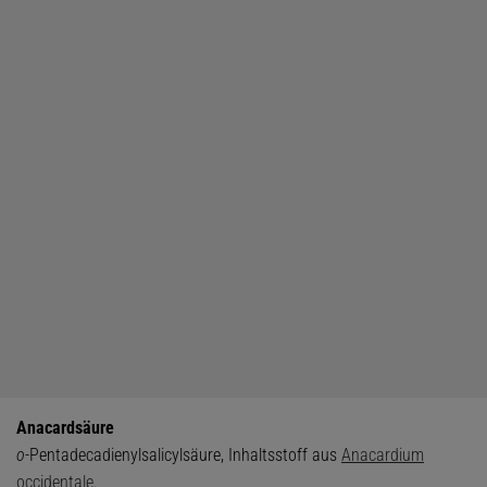
Anacardsäure
o-
Pentadecadienylsalicylsäure, Inhaltsstoff aus
Anacardium
occidentale
.