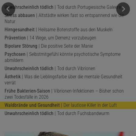
Unwahrscheinlich tödlich
| Tod durch Portugiesische Galeere
Stress abbauen
| Altstädte wirken fast so entspannend wie die
Natur
Hirngesundheit
| Heilsame Botenstoffe aus den Muskeln
Prävention
| 14 Wege, um Demenz vorzubeugen
Bipolare Störung
| Die positive Seite der Manie
Psychosen
| Selbstmitgefühl könnte psychotische Symptome
abmildern
Unwahrscheinlich tödlich
| Tod durch Vibrionen
Ästhetik
| Was die Lieblingsfarbe über die mentale Gesundheit
verrät
Frühe Bakterien-Saison
| Vibrionen-Infektionen – Bisher schon
zwei Todesfälle in 2026
Waldbrände und Gesundheit
| Der lautlose Killer in der Luft
Unwahrscheinlich tödlich
| Tod durch Fuchsbandwurm