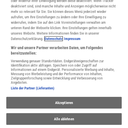
oder Widerruf Ihrer Einwilligung werden diese deaktiviert. Wenn Tracker
Nutzungsbedingungen
deaktiviert sind, sind manche Inhalte und Anzeigen möglicherweise nicht
Cookie-Einstellungen
mehr so relevant für Sie. Sie können dieses Menü jederzeit wieder
Utiq verwalten
aufrufen, um Ihre Einstellungen zu ändern oder Ihre Einwilligung zu
Nutzungsbasierte Onlinewerbung
widerrufen, indem Sie auf den Link Voreinstellungen verwalten am
Alle Artikel
unteren Rand der Webseite klicken. Ihre Einstellungen gelten innerhalb
unseres Website. Weitere Informationen finden Sie in unserer
Impressum
Datenschutzerklärung.
Datenschutz
Impressum
WEITERE ANGEBOTE
Wir und unsere Partner verarbeiten Daten, um Folgendes
Angebote für Schulen
bereitzustellen:
Angebote für Institutionen
Verwendung genauer Standortdaten. Endgeräteeigenschaften zur
Sprachen lernen mit Gymglish
Identifikation aktiv abfragen. Speichern von oder Zugriff auf
Lexika
Informationen auf einem Endgerät. Personalisierte Werbung und Inhalte,
Messung von Werbeleistung und der Performance von Inhalten,
Für Spektrum schreiben
Zielgruppenforschung sowie Entwicklung und Verbesserung von
Zugänglichkeitserklärung
Angeboten.
Liste der Partner (Lieferanten)
WEBSEITEN
KielSCN
Akzeptieren
Wissenschaft in die Schulen
SciLogs
Alle ablehnen