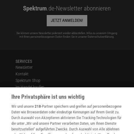
Spektrum
.de-Newsletter abonnieren
JETZT ANMELDEN!
Sie können unsere Newsletter jederzeit wieder abbestellen. Infos zu unserem Umgang
mit Ihren personenbezogenen Daten finden Sie in unserer
Datenschutzerklärung
.
SERVICES
Newsletter
Kontakt
Spektrum Shop
Im Handel kaufen
Presse
Ihre Privatsphäre ist uns wichtig
Verträge kündigen
Wir und unsere
218
-Partner speichern und greifen auf personenbezogene
Widerruf
Daten wie Browserdaten oder eindeutige Kennungen auf Ihrem Gerät zu.
INFO
Durch Auswahl von Akzeptieren aktivieren Sie Tracking-Technologien für
Mediadaten
die unter „Wir und unsere Partner verarbeiten Daten, um Ihnen Dienste
bereitzustellen“ aufgeführten Zwecke. Durch Auswahl von Alle ablehnen
Datenschutz