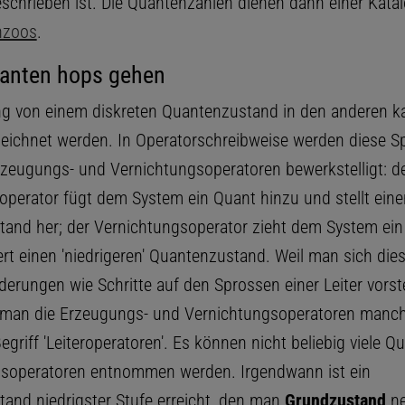
eschrieben ist. Die Quantenzahlen dienen dann einer Katal
nzoos
.
anten hops gehen
g von einem diskreten Quantenzustand in den anderen k
zeichnet werden. In Operatorschreibweise werden diese S
rzeugungs- und Vernichtungsoperatoren bewerkstelligt: d
perator fügt dem System ein Quant hinzu und stellt eine
and her; der Vernichtungsoperator zieht dem System ein
ert einen 'niedrigeren' Quantenzustand. Weil man sich die
erungen wie Schritte auf den Sprossen einer Leiter vorste
 man die Erzeugungs- und Vernichtungsoperatoren manc
griff 'Leiteroperatoren'. Es können nicht beliebig viele 
soperatoren entnommen werden. Irgendwann ist ein
and niedrigster Stufe erreicht, den man
Grundzustand
ne