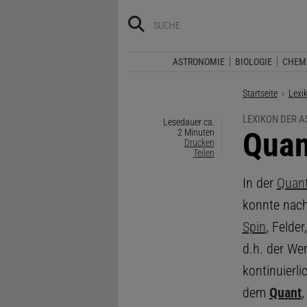
ASTRONOMIE
BIOLOGIE
CHEM
Startseite
Lexi
LEXIKON DER 
Lesedauer ca.
:
Quan
2 Minuten
Drucken
Teilen
In der
Quant
konnte nach
Spin
, Felde
d.h. der We
kontinuierli
dem
Quant
,