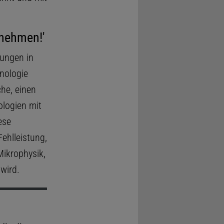
rnehmen!'
rungen in
nologie
che, einen
ologien mit
ese
ehlleistung,
Mikrophysik,
wird.