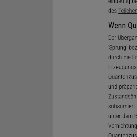
eindeutig b
des
Teilche
Wenn Qu
Der Übergan
'Sprung' be
durch die E
Erzeugungso
Quantenzust
und präpari
Zustandsänd
subsumiert
unter dem Be
Vernichtung
Quantenzust