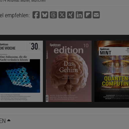
014 Andreas Müller, München
kel empfehlen:
EN