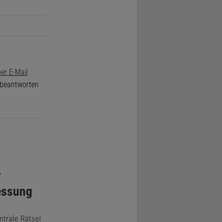
er E-Mail
e beantworten
r
essung
ntrale Rätsel