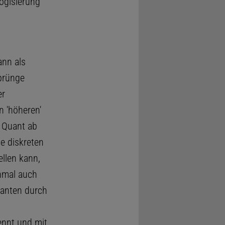
ogisierung
ann als
prünge
er
n 'höheren'
 Quant ab
se diskreten
llen kann,
hmal auch
Quanten durch
nnt und mit