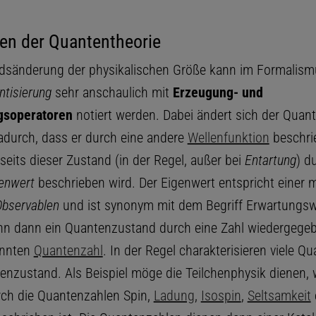
en der Quantentheorie
dsänderung der physikalischen Größe kann im Formalism
ntisierung
sehr anschaulich mit
Erzeugung- und
gsoperatoren
notiert werden. Dabei ändert sich der Quan
dadurch, dass er durch eine andere
Wellenfunktion
beschri
seits dieser Zustand (in der Regel, außer bei
Entartung
) d
enwert
beschrieben wird. Der Eigenwert entspricht einer
Observablen
und ist synonym mit dem Begriff Erwartungsw
nn dann ein Quantenzustand durch eine Zahl wiedergege
annten
Quantenzahl
. In der Regel charakterisieren viele Q
enzustand. Als Beispiel möge die Teilchenphysik dienen, 
rch die Quantenzahlen Spin,
Ladung
,
Isospin
,
Seltsamkeit