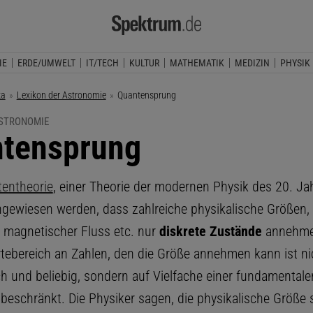
IE
ERDE/UMWELT
IT/TECH
KULTUR
MATHEMATIK
MEDIZIN
PHYSIK
ka
Lexikon der Astronomie
Aktuelle Seite:
Quantensprung
ASTRONOMIE
tensprung
entheorie
, einer Theorie der modernen Physik des 20. Ja
gewiesen werden, dass zahlreiche physikalische Größen,
r, magnetischer Fluss etc. nur
diskrete Zustände
annehme
rtebereich an Zahlen, den die Größe annehmen kann ist ni
ch und beliebig, sondern auf Vielfache einer fundamentalen
 beschränkt. Die Physiker sagen, die physikalische Größe 