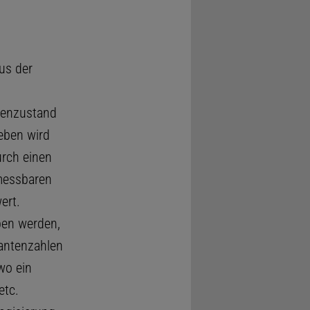
us der
tenzustand
eben wird
urch einen
 messbaren
ert.
ben werden,
uantenzahlen
wo ein
etc.