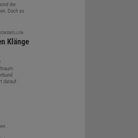
sind die
en. Doch es
TIONSWELLEN
en Klänge
r
ltraum
verbund
 darauf .
nen