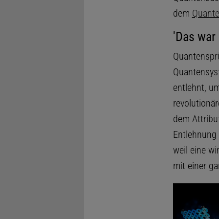
dem
Quant
'Das war
Quantensprü
Quantensyst
entlehnt, u
revolutionär
dem Attribu
Entlehnung 
weil eine w
mit einer g