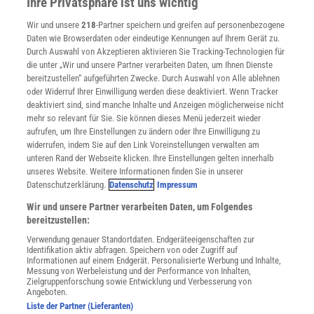
Ihre Privatsphäre ist uns wichtig
Verträge kündigen
Wir und unsere
218
-Partner speichern und greifen auf personenbezogene
Widerruf
Daten wie Browserdaten oder eindeutige Kennungen auf Ihrem Gerät zu.
INFO
Durch Auswahl von Akzeptieren aktivieren Sie Tracking-Technologien für
Mediadaten
die unter „Wir und unsere Partner verarbeiten Daten, um Ihnen Dienste
bereitzustellen“ aufgeführten Zwecke. Durch Auswahl von Alle ablehnen
Datenschutz
oder Widerruf Ihrer Einwilligung werden diese deaktiviert. Wenn Tracker
Nutzungsbedingungen
deaktiviert sind, sind manche Inhalte und Anzeigen möglicherweise nicht
Cookie-Einstellungen
mehr so relevant für Sie. Sie können dieses Menü jederzeit wieder
Utiq verwalten
aufrufen, um Ihre Einstellungen zu ändern oder Ihre Einwilligung zu
Nutzungsbasierte Onlinewerbung
widerrufen, indem Sie auf den Link Voreinstellungen verwalten am
Alle Artikel
unteren Rand der Webseite klicken. Ihre Einstellungen gelten innerhalb
unseres Website. Weitere Informationen finden Sie in unserer
Impressum
Datenschutzerklärung.
Datenschutz
Impressum
WEITERE ANGEBOTE
Wir und unsere Partner verarbeiten Daten, um Folgendes
Angebote für Schulen
bereitzustellen:
Angebote für Institutionen
Verwendung genauer Standortdaten. Endgeräteeigenschaften zur
Sprachen lernen mit Gymglish
Identifikation aktiv abfragen. Speichern von oder Zugriff auf
Lexika
Informationen auf einem Endgerät. Personalisierte Werbung und Inhalte,
Messung von Werbeleistung und der Performance von Inhalten,
Für Spektrum schreiben
Zielgruppenforschung sowie Entwicklung und Verbesserung von
Zugänglichkeitserklärung
Angeboten.
Liste der Partner (Lieferanten)
WEBSEITEN