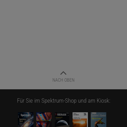
NACH OBEN
Für Sie im Spektrum-Shop und am Kiosk: