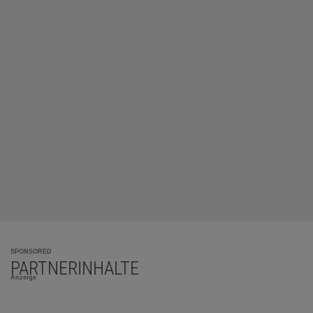
SPONSORED
PARTNERINHALTE
Anzeige