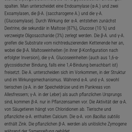
spalten. Man unterscheidet eine Endoamylase (α-A.) und zwei
Exoamylasen, die β-A. (saccharogene A.) und die γ-A.
(Glucoamylase). Durch Wirkung der α-A. entstehen zunächst
Dextrine, die sekundär in Maltose (87%), Glucose (10 %) und
verzweigte Oligosaccharide (3%) zerlegt werden. Die β-A. und γ-A.
greifen die Substrate vom nichtreduzierenden Kettenende her an,
wobei die β-A. Maltoseeinheiten (in ihrer β-Konfiguration nach
erfolgter Inversion), die γ-A. Glucoseeinheiten (auch aus 1,6-α-
glycosidischer Bindung, falls eine 1,4-Bindung benachbart ist)
freisetzt. Die A. unterscheiden sich im Vorkommen, in der Struktur
und im Wirkungsmechanismus. Während α-A. und γ-A. sowohl
tierischen (α-A. in der Speicheldrüse und im Pankreas von
Allesfressern; γ-A. in der Leber) als auch pflanzlichen Ursprungs
sind, kommen β-A. nur in Pflanzensamen vor. Die Aktivität der α-A.
von Säugetieren hängt von Chloridionen ab. Tierische und
pflanzliche α-A. enthalten Calcium. Die α-A. von
Bacillus subtilis
enthält Zink. Die pflanzlichen β-A. werden als unlösliche Zymogene
während der Samenreifung gebildet.