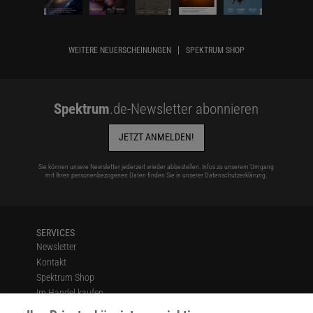
WEITERE NEUERSCHEINUNGEN
SPEKTRUM SHOP
Spektrum
.de-Newsletter abonnieren
JETZT ANMELDEN!
Sie können unsere Newsletter jederzeit wieder abbestellen. Infos zu unserem Umgang
mit Ihren personenbezogenen Daten finden Sie in unserer
Datenschutzerklärung
.
SERVICES
Newsletter
Kontakt
Spektrum Shop
Im Handel kaufen
Presse