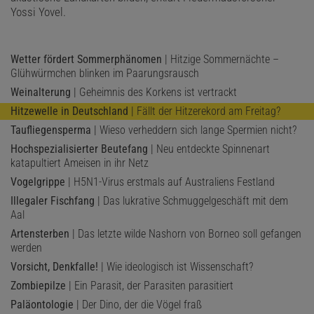
Yossi Yovel.
Wetter fördert Sommerphänomen
| Hitzige Sommernächte –
Glühwürmchen blinken im Paarungsrausch
Weinalterung
| Geheimnis des Korkens ist vertrackt
Hitzewelle in Deutschland
| Fällt der Hitzerekord am Freitag?
Taufliegensperma
| Wieso verheddern sich lange Spermien nicht?
Hochspezialisierter Beutefang
| Neu entdeckte Spinnenart
katapultiert Ameisen in ihr Netz
Vogelgrippe
| H5N1-Virus erstmals auf Australiens Festland
Illegaler Fischfang
| Das lukrative Schmuggelgeschäft mit dem
Aal
Artensterben
| Das letzte wilde Nashorn von Borneo soll gefangen
werden
Vorsicht, Denkfalle!
| Wie ideologisch ist Wissenschaft?
Zombiepilze
| Ein Parasit, der Parasiten parasitiert
Paläontologie
| Der Dino, der die Vögel fraß