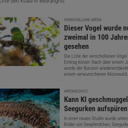
hte den Koala in Bedrängnis
VERSCHOLLENE ARTEN
:
Dieser Vogel wurde n
zweimal in 100 Jahre
gesehen
Die Liste der verschollenen Vögel
Eintrag kürzer: Nach über einem J
wurde der Burulori wiederentdeckt.
einem verwunschenen Mooswald.
ARTENSCHUTZ
:
Kann KI geschmuggel
Seegurken aufspüren
In einer neuen Studie wurde unter
Bilder von Seepferdchen, Seegurk