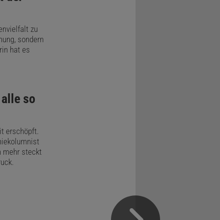
nvielfalt zu
chung, sondern
rin hat es
alle so
t erschöpft.
hiekolumnist
 mehr steckt
uck.