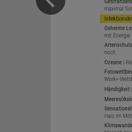
Gestrandete
maximal fün
Infektionsk
Geheime Le
mit Energie
Artenschut
noch
Ozeane
| Ri
Fotowettbe
Work«-Wett
Händigkeit
|
Meeresökol
Sensationel
Hais im Mit
Klimawande