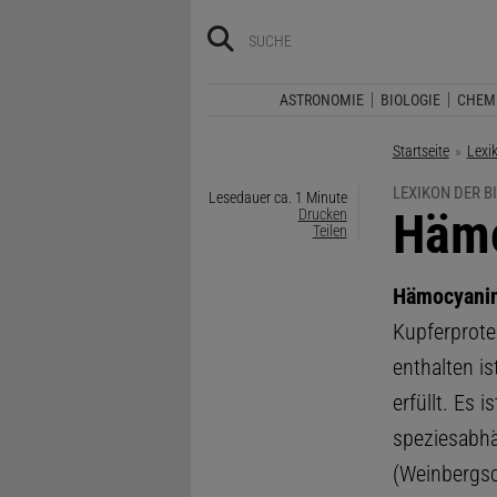
ASTRONOMIE
BIOLOGIE
CHEM
Startseite
Lexi
LEXIKON DER B
Lesedauer ca. 1 Minute
:
Häm
Drucken
Teilen
Hämocyani
Kupferprote
enthalten i
erfüllt. Es 
speziesabhä
(Weinbergsch