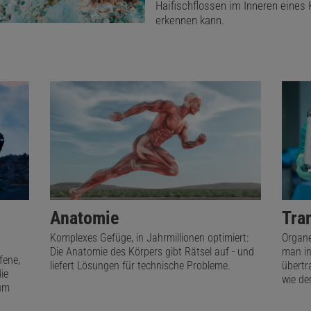
Haifischflossen im Inneren eines 
erkennen kann.
Anatomie
Tra
Komplexes Gefüge, in Jahrmillionen optimiert:
Organe
Die Anatomie des Körpers gibt Rätsel auf - und
man i
fene,
liefert Lösungen für technische Probleme.
übertr
ie
wie der
aum