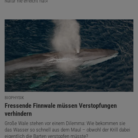
Natur nie erreicht hat«
BIOPHYSIK
:
Fressende Finnwale müssen Verstopfungen
verhindern
Große Wale stehen vor einem Dilemma: Wie bekommen sie
das Wasser so schnell aus dem Maul – obwohl der Krill dabei
eigentlich die Barten verstopfen müsste?