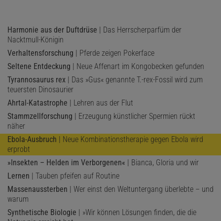
Harmonie aus der Duftdrüse
| Das Herrscherparfüm der
Nacktmull-Königin
Verhaltensforschung
| Pferde zeigen Pokerface
Seltene Entdeckung
| Neue Affenart im Kongobecken gefunden
Tyrannosaurus rex
| Das »Gus« genannte T.-rex-Fossil wird zum
teuersten Dinosaurier
Ahrtal-Katastrophe
| Lehren aus der Flut
Stammzellforschung
| Erzeugung künstlicher Spermien rückt
näher
Ebola-Ausbruch
| Neue Kombinationstherapie gegen Ebola wird
erprobt
»Insekten – Helden im Verborgenen«
| Bianca, Gloria und wir
Lernen
| Tauben pfeifen auf Routine
Massenaussterben
| Wer einst den Weltuntergang überlebte – und
warum
Synthetische Biologie
| »Wir können Lösungen finden, die die