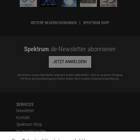
WEITERE NEUERSCHEINUNGEN
SPEKTRUM SHOP
Spektrum
.de-Newsletter abonnieren
JETZT ANMELDEN!
Sie können unsere Newsletter jederzeit wieder abbestellen. Infos zu unserem Umgang
mit Ihren personenbezogenen Daten finden Sie in unserer
Datenschutzerklärung
.
SERVICES
Newsletter
Kontakt
Spektrum Shop
Im Handel kaufen
Presse