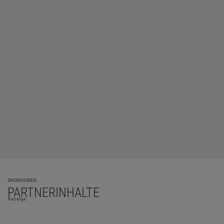
SPONSORED
PARTNERINHALTE
Anzeige