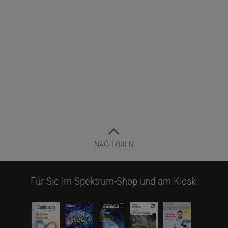
NACH OBEN
Für Sie im Spektrum-Shop und am Kiosk: