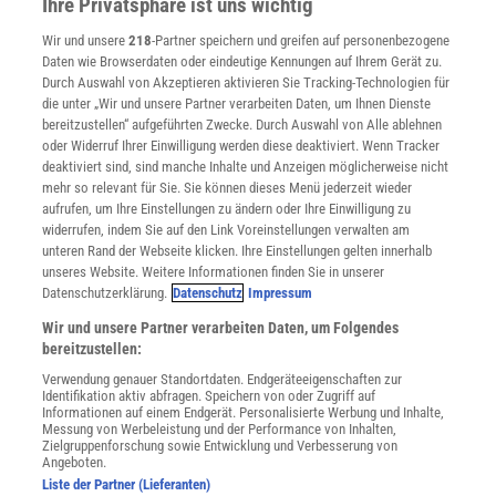
Ihre Privatsphäre ist uns wichtig
Verträge kündigen
Wir und unsere
218
-Partner speichern und greifen auf personenbezogene
Widerruf
Daten wie Browserdaten oder eindeutige Kennungen auf Ihrem Gerät zu.
INFO
Durch Auswahl von Akzeptieren aktivieren Sie Tracking-Technologien für
Mediadaten
die unter „Wir und unsere Partner verarbeiten Daten, um Ihnen Dienste
bereitzustellen“ aufgeführten Zwecke. Durch Auswahl von Alle ablehnen
Datenschutz
oder Widerruf Ihrer Einwilligung werden diese deaktiviert. Wenn Tracker
Nutzungsbedingungen
deaktiviert sind, sind manche Inhalte und Anzeigen möglicherweise nicht
Cookie-Einstellungen
mehr so relevant für Sie. Sie können dieses Menü jederzeit wieder
Utiq verwalten
aufrufen, um Ihre Einstellungen zu ändern oder Ihre Einwilligung zu
Nutzungsbasierte Onlinewerbung
widerrufen, indem Sie auf den Link Voreinstellungen verwalten am
Alle Artikel
unteren Rand der Webseite klicken. Ihre Einstellungen gelten innerhalb
unseres Website. Weitere Informationen finden Sie in unserer
Impressum
Datenschutzerklärung.
Datenschutz
Impressum
WEITERE ANGEBOTE
Wir und unsere Partner verarbeiten Daten, um Folgendes
Angebote für Schulen
bereitzustellen:
Angebote für Institutionen
Verwendung genauer Standortdaten. Endgeräteeigenschaften zur
Sprachen lernen mit Gymglish
Identifikation aktiv abfragen. Speichern von oder Zugriff auf
Lexika
Informationen auf einem Endgerät. Personalisierte Werbung und Inhalte,
Messung von Werbeleistung und der Performance von Inhalten,
Für Spektrum schreiben
Zielgruppenforschung sowie Entwicklung und Verbesserung von
Zugänglichkeitserklärung
Angeboten.
Liste der Partner (Lieferanten)
WEBSEITEN