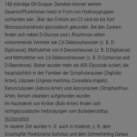
14β-ständige OH-Gruppe. Daneben können weitere
Sauerstofffunktionen meist in Form von Hydroxygruppen
vorhanden sein. Über das O-Atom am C3 sind ein bis fünf
Monosaccharidreste glycosidisch gebunden. Bei den Zuckern
finden sich neben D-Glucose und L-Rhamnose selten
vorkommende Vertreter wie 2,6-Didesoxyhexosen (z. B. D-
Digitoxose), Methylether von 6-Desoxyhexosen (z. B. D-Digitalose)
und Methylether von 2,6-Didesoxyhexosen (z. B. D-Cymarose und
D-Oleandrose). Bisher wurden mehr als 400 Glycoside isoliert, die
hauptsächlich in den Familien der Scrophulariazeen (Digitalis-
Arten), Liliazeen (
Urginea maritima
,
Convallaria majalis
),
Ranunculazeen (Adonis-Arten) und Apocynazeen (Strophanthus-
Arten,
Nerium oleander
) aufgefunden wurden.
Im Hautsekret von Kröten (
Bufo
-Arten) finden sich
nichtglycosidische Verbindungen vom Bufadienolidtyp
(
Krötengifte
).
In neuerer Zeit wurden h. G. auch in Insekten, z. B. dem
Grashüpfer
Poekilocerus bufonius
und dem Schmetterling
Danaus