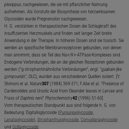
plexippus
, nachgewiesen, die sie mit pflanzlicher Nahrung
aufnehmen. Als Vorstufe der Biosynthese von herzwirksamen
Glycosiden wurde Pregnenolon nachgewiesen.
H. G. verstärken in therapeutischen Dosen die Schlagkraft des
insuffizienten Herzmuskels und finden seit langer Zeit breite
Anwendung in der Therapie. In höheren Dosen sind sie toxisch. Sie
werden an spezifische Membranrezeptoren gebunden, von denen
man annimmt, dass sie Teil des Na+/K+-ATPase-Komplexes sind.
Endogene Verbindungen, die an die gleichen Rezeptoren gebunden
werden ("g-strophantinähnliche Verbindungen", engl. "
o
uabain-
l
ike
c
ompounds
", OLC), wurden aus verschiedenen Quellen isoliert. [Y.
Shimoni et al.
Nature
307
(1984) 369-371; F.Abe et al. "Presence of
Cardenolides and Ursolic Acid from Oleander leaves in Larvae and
Frass of
Daphnis nerii
"
Phytochemistry
42
(1996) 51-60]
Vom therapeutischen Standpunkt aus sind folgende h. G. von
Bedeutung: Digitalisglycoside (
Purpureaglycoside
,
Lanataglycoside
),
Strophanthusglycoside
,
Convallariaglycoside
und
Scillaglycoside
.