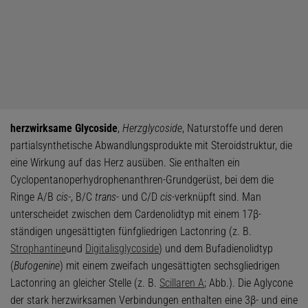
herzwirksame Glycoside
,
Herzglycoside
, Naturstoffe und deren
partialsynthetische Abwandlungsprodukte mit Steroidstruktur, die
eine Wirkung auf das Herz ausüben. Sie enthalten ein
Cyclopentanoperhydrophenanthren-Grundgerüst, bei dem die
Ringe A/B
cis
-, B/C
trans
- und C/D
cis
-verknüpft sind. Man
unterscheidet zwischen dem Cardenolidtyp mit einem 17β-
ständigen ungesättigten fünfgliedrigen Lactonring (z. B.
Strophantine
und
Digitalisglycoside
) und dem Bufadienolidtyp
(
Bufogenine
) mit einem zweifach ungesättigten sechsgliedrigen
Lactonring an gleicher Stelle (z. B.
Scillaren A
; Abb.). Die Aglycone
der stark herzwirksamen Verbindungen enthalten eine 3β- und eine