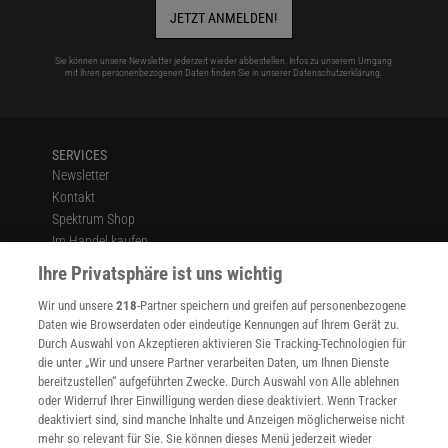
JETZT ANMELDEN!
Sie können unsere Newsletter jederzeit wieder abbestellen. Infos zu unserem Umgang
mit Ihren personenbezogenen Daten finden Sie in unserer
Datenschutzerklärung
.
SERVICES
Newsletter
Kontakt
Spektrum Shop
Im Handel kaufen
Presse
Ihre Privatsphäre ist uns wichtig
Verträge kündigen
Wir und unsere
218
-Partner speichern und greifen auf personenbezogene
Widerruf
Daten wie Browserdaten oder eindeutige Kennungen auf Ihrem Gerät zu.
INFO
Durch Auswahl von Akzeptieren aktivieren Sie Tracking-Technologien für
Mediadaten
die unter „Wir und unsere Partner verarbeiten Daten, um Ihnen Dienste
bereitzustellen“ aufgeführten Zwecke. Durch Auswahl von Alle ablehnen
Datenschutz
oder Widerruf Ihrer Einwilligung werden diese deaktiviert. Wenn Tracker
Nutzungsbedingungen
deaktiviert sind, sind manche Inhalte und Anzeigen möglicherweise nicht
Cookie-Einstellungen
mehr so relevant für Sie. Sie können dieses Menü jederzeit wieder