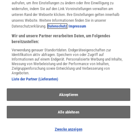
Utiq verwalten
aufrufen, um Ihre Einstellungen zu ändern oder Ihre Einwilligung zu
Nutzungsbasierte Onlinewerbung
widerrufen, indem Sie auf den Link Voreinstellungen verwalten am
Alle Artikel
unteren Rand der Webseite klicken. Ihre Einstellungen gelten innerhalb
unseres Website. Weitere Informationen finden Sie in unserer
Impressum
Datenschutzerklärung.
Datenschutz
Impressum
WEITERE ANGEBOTE
Wir und unsere Partner verarbeiten Daten, um Folgendes
Angebote für Schulen
bereitzustellen:
Angebote für Institutionen
Verwendung genauer Standortdaten. Endgeräteeigenschaften zur
Sprachen lernen mit Gymglish
Identifikation aktiv abfragen. Speichern von oder Zugriff auf
Lexika
Informationen auf einem Endgerät. Personalisierte Werbung und Inhalte,
Messung von Werbeleistung und der Performance von Inhalten,
Für Spektrum schreiben
Zielgruppenforschung sowie Entwicklung und Verbesserung von
Zugänglichkeitserklärung
Angeboten.
Liste der Partner (Lieferanten)
WEBSEITEN
KielSCN
Akzeptieren
Wissenschaft in die Schulen
SciLogs
Alle ablehnen
Uns finden Sie auch hier:
Zwecke anzeigen