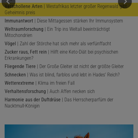
Verschollene Arten
| Westafrikas letzter großer Regenwald gibt
Geheimnis preis
Immunantwort
| Diese Mittagessen stärken Ihr Immunsystem
Weltraumforschung
| Ein Trip ins Weltall beeinträchtigt
Mitochondrien
Vögel
| Zahl der Störche hat sich mehr als verfünffacht
Zucker raus, Fett rein
| Hilft eine Keto-Diät bei psychischen
Erkrankungen?
Fliegende Tiere
| Der Große Gleiter ist nicht der größte Gleiter
Schnecken
| Was ist blind, farblos und lebt in Hades' Reich?
Wetterextreme
| Klima im freien Fall
Verhaltensforschung
| Auch Affen necken sich
Harmonie aus der Duftdrüse
| Das Herrscherparfüm der
Nacktmull-Königin