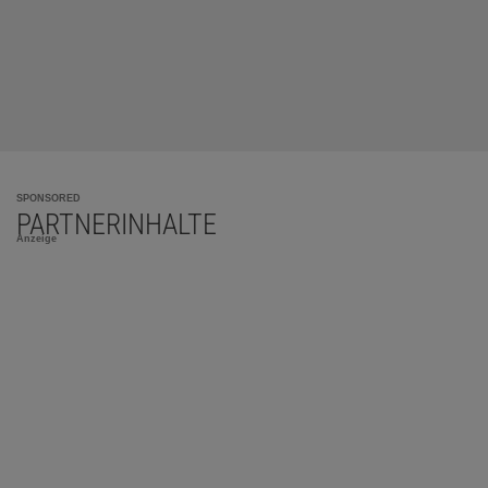
SPONSORED
PARTNERINHALTE
Anzeige