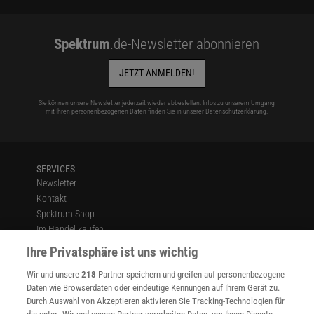
Spektrum
.de-Newsletter abonnieren
JETZT ANMELDEN!
Sie können unsere Newsletter jederzeit wieder abbestellen. Infos zu unserem Umgang
mit Ihren personenbezogenen Daten finden Sie in unserer
Datenschutzerklärung
.
SERVICES
Newsletter
Kontakt
Spektrum Shop
Im Handel kaufen
Presse
Ihre Privatsphäre ist uns wichtig
Verträge kündigen
Wir und unsere
218
-Partner speichern und greifen auf personenbezogene
Widerruf
Daten wie Browserdaten oder eindeutige Kennungen auf Ihrem Gerät zu.
INFO
Durch Auswahl von Akzeptieren aktivieren Sie Tracking-Technologien für
Mediadaten