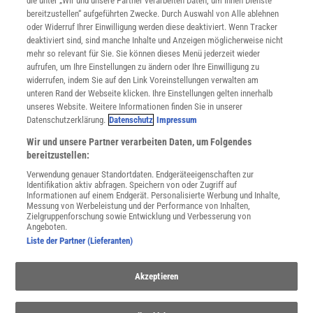
die unter „Wir und unsere Partner verarbeiten Daten, um Ihnen Dienste
bereitzustellen“ aufgeführten Zwecke. Durch Auswahl von Alle ablehnen
Datenschutz
oder Widerruf Ihrer Einwilligung werden diese deaktiviert. Wenn Tracker
Nutzungsbedingungen
deaktiviert sind, sind manche Inhalte und Anzeigen möglicherweise nicht
Cookie-Einstellungen
mehr so relevant für Sie. Sie können dieses Menü jederzeit wieder
Utiq verwalten
aufrufen, um Ihre Einstellungen zu ändern oder Ihre Einwilligung zu
Nutzungsbasierte Onlinewerbung
widerrufen, indem Sie auf den Link Voreinstellungen verwalten am
Alle Artikel
unteren Rand der Webseite klicken. Ihre Einstellungen gelten innerhalb
unseres Website. Weitere Informationen finden Sie in unserer
Impressum
Datenschutzerklärung.
Datenschutz
Impressum
WEITERE ANGEBOTE
Wir und unsere Partner verarbeiten Daten, um Folgendes
Angebote für Schulen
bereitzustellen:
Angebote für Institutionen
Verwendung genauer Standortdaten. Endgeräteeigenschaften zur
Sprachen lernen mit Gymglish
Identifikation aktiv abfragen. Speichern von oder Zugriff auf
Lexika
Informationen auf einem Endgerät. Personalisierte Werbung und Inhalte,
Messung von Werbeleistung und der Performance von Inhalten,
Für Spektrum schreiben
Zielgruppenforschung sowie Entwicklung und Verbesserung von
Zugänglichkeitserklärung
Angeboten.
Liste der Partner (Lieferanten)
WEBSEITEN
KielSCN
Wissenschaft in die Schulen
Akzeptieren
SciLogs