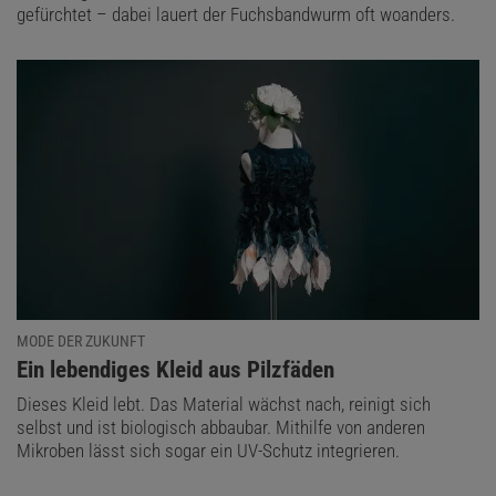
gefürchtet – dabei lauert der Fuchsbandwurm oft woanders.
MODE DER ZUKUNFT
:
Ein lebendiges Kleid aus Pilzfäden
Dieses Kleid lebt. Das Material wächst nach, reinigt sich
selbst und ist biologisch abbaubar. Mithilfe von anderen
Mikroben lässt sich sogar ein UV-Schutz integrieren.