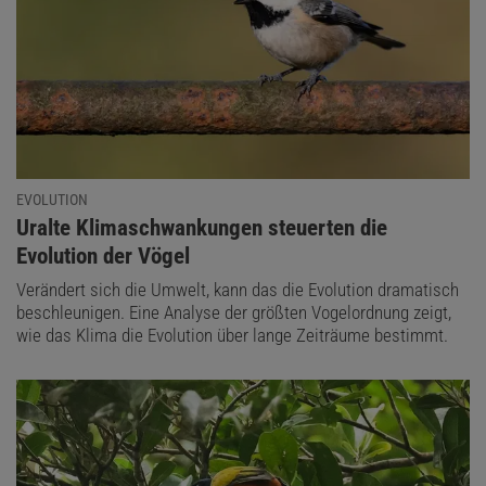
EVOLUTION
:
Uralte Klimaschwankungen steuerten die
Evolution der Vögel
Verändert sich die Umwelt, kann das die Evolution dramatisch
beschleunigen. Eine Analyse der größten Vogelordnung zeigt,
wie das Klima die Evolution über lange Zeiträume bestimmt.