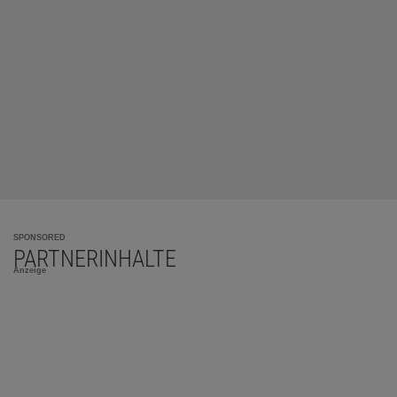
SPONSORED
PARTNERINHALTE
Anzeige