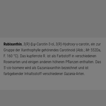
Rubixanthin
,
3(R)-
β,ψ-Carotin-3-ol,
3(R)-Hydroxy-
γ-carotin, ein zur
Gruppe der Xanthophylle gehörendes Carotinoid (Abb.;
M
r 552Da,
F. 160 °C). Das kupferrote R. ist als Farbstoff in verschiedenen
Rosenarten und einigen anderen höheren Pflanzen enthalten. Das
5'-
cis-
Isomere wird als Gazaniaxanthin bezeichnet und ist
farbgebender Inhaltsstoff verschiedener
Gazania
-Arten.