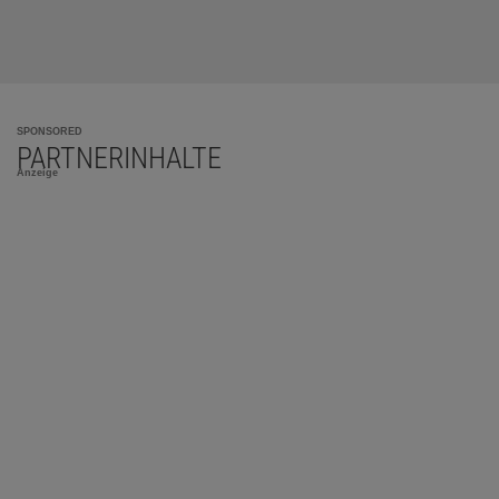
SPONSORED
PARTNERINHALTE
Anzeige