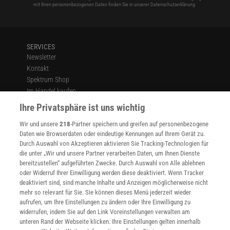
mit Ihren personenbezogenen Daten finden Sie in unserer
Datenschutzerklärung
.
SERVICES
Newsletter
Kontakt
Spektrum Shop
Im Handel kaufen
Presse
Ihre Privatsphäre ist uns wichtig
Verträge kündigen
Wir und unsere
218
-Partner speichern und greifen auf personenbezogene
Widerruf
Daten wie Browserdaten oder eindeutige Kennungen auf Ihrem Gerät zu.
INFO
Durch Auswahl von Akzeptieren aktivieren Sie Tracking-Technologien für
Mediadaten
die unter „Wir und unsere Partner verarbeiten Daten, um Ihnen Dienste
bereitzustellen“ aufgeführten Zwecke. Durch Auswahl von Alle ablehnen
Datenschutz
oder Widerruf Ihrer Einwilligung werden diese deaktiviert. Wenn Tracker
Nutzungsbedingungen
deaktiviert sind, sind manche Inhalte und Anzeigen möglicherweise nicht
Cookie-Einstellungen
mehr so relevant für Sie. Sie können dieses Menü jederzeit wieder
Utiq verwalten
aufrufen, um Ihre Einstellungen zu ändern oder Ihre Einwilligung zu
Nutzungsbasierte Onlinewerbung
widerrufen, indem Sie auf den Link Voreinstellungen verwalten am
Alle Artikel
unteren Rand der Webseite klicken. Ihre Einstellungen gelten innerhalb