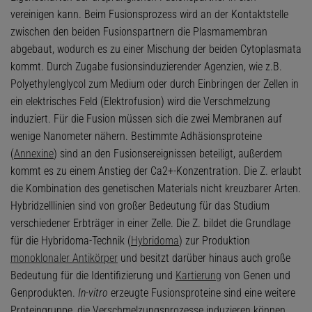
vereinigen kann. Beim Fusionsprozess wird an der Kontaktstelle
zwischen den beiden Fusionspartnern die Plasmamembran
abgebaut, wodurch es zu einer Mischung der beiden Cytoplasmata
kommt. Durch Zugabe fusionsinduzierender Agenzien, wie z.B.
Polyethylenglycol zum Medium oder durch Einbringen der Zellen in
ein elektrisches Feld (Elektrofusion) wird die Verschmelzung
induziert. Für die Fusion müssen sich die zwei Membranen auf
wenige Nanometer nähern. Bestimmte Adhäsionsproteine
(
Annexine
) sind an den Fusionsereignissen beteiligt, außerdem
kommt es zu einem Anstieg der Ca2+-Konzentration. Die Z. erlaubt
die Kombination des genetischen Materials nicht kreuzbarer Arten.
Hybridzelllinien sind von großer Bedeutung für das Studium
verschiedener Erbträger in einer Zelle. Die Z. bildet die Grundlage
für die Hybridoma-Technik (
Hybridoma
) zur Produktion
monoklonaler Antikörper
und besitzt darüber hinaus auch große
Bedeutung für die Identifizierung und
Kartierung
von Genen und
Genprodukten.
In-vitro
erzeugte Fusionsproteine sind eine weitere
Proteingruppe, die Verschmelzungsprozesse induzieren können.