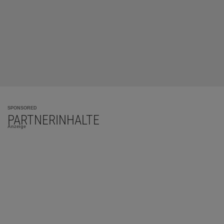
SPONSORED
PARTNERINHALTE
Anzeige