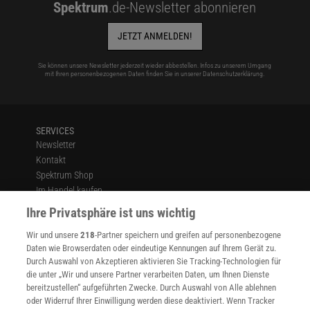
Spektrum
.de-Newsletter abonnieren
JETZT ANMELDEN!
Sie können unsere Newsletter jederzeit wieder abbestellen. Infos zu unserem Umgang
mit Ihren personenbezogenen Daten finden Sie in unserer
Datenschutzerklärung
.
SERVICES
Newsletter
Kontakt
Spektrum Shop
Im Handel kaufen
Presse
Ihre Privatsphäre ist uns wichtig
Verträge kündigen
Wir und unsere
218
-Partner speichern und greifen auf personenbezogene
Widerruf
Daten wie Browserdaten oder eindeutige Kennungen auf Ihrem Gerät zu.
INFO
Durch Auswahl von Akzeptieren aktivieren Sie Tracking-Technologien für
Mediadaten
die unter „Wir und unsere Partner verarbeiten Daten, um Ihnen Dienste
bereitzustellen“ aufgeführten Zwecke. Durch Auswahl von Alle ablehnen
Datenschutz
oder Widerruf Ihrer Einwilligung werden diese deaktiviert. Wenn Tracker
Nutzungsbedingungen