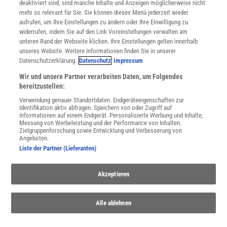
deaktiviert sind, sind manche Inhalte und Anzeigen möglicherweise nicht
Cookie-Einstellungen
mehr so relevant für Sie. Sie können dieses Menü jederzeit wieder
Utiq verwalten
aufrufen, um Ihre Einstellungen zu ändern oder Ihre Einwilligung zu
Nutzungsbasierte Onlinewerbung
widerrufen, indem Sie auf den Link Voreinstellungen verwalten am
Alle Artikel
unteren Rand der Webseite klicken. Ihre Einstellungen gelten innerhalb
unseres Website. Weitere Informationen finden Sie in unserer
Impressum
Datenschutzerklärung.
Datenschutz
Impressum
WEITERE ANGEBOTE
Wir und unsere Partner verarbeiten Daten, um Folgendes
Angebote für Schulen
bereitzustellen:
Angebote für Institutionen
Verwendung genauer Standortdaten. Endgeräteeigenschaften zur
Sprachen lernen mit Gymglish
Identifikation aktiv abfragen. Speichern von oder Zugriff auf
Lexika
Informationen auf einem Endgerät. Personalisierte Werbung und Inhalte,
Messung von Werbeleistung und der Performance von Inhalten,
Für Spektrum schreiben
Zielgruppenforschung sowie Entwicklung und Verbesserung von
Zugänglichkeitserklärung
Angeboten.
Liste der Partner (Lieferanten)
WEBSEITEN
KielSCN
Wissenschaft in die Schulen
Akzeptieren
SciLogs
Alle ablehnen
Uns finden Sie auch hier: