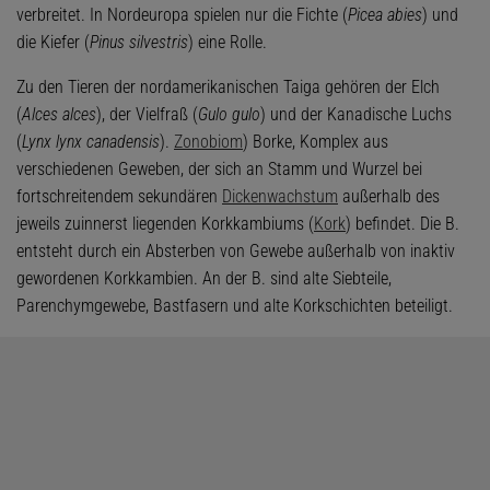
verbreitet. In Nordeuropa spielen nur die Fichte (
Picea abies
) und
die Kiefer (
Pinus silvestris
) eine Rolle.
Zu den Tieren der nordamerikanischen Taiga gehören der Elch
(
Alces alces
), der Vielfraß (
Gulo gulo
) und der Kanadische Luchs
(
Lynx lynx canadensis
).
Zonobiom
) Borke, Komplex aus
verschiedenen Geweben, der sich an Stamm und Wurzel bei
fortschreitendem sekundären
Dickenwachstum
außerhalb des
jeweils zuinnerst liegenden Korkkambiums (
Kork
) befindet. Die B.
entsteht durch ein Absterben von Gewebe außerhalb von inaktiv
gewordenen Korkkambien. An der B. sind alte Siebteile,
Parenchymgewebe, Bastfasern und alte Korkschichten beteiligt.