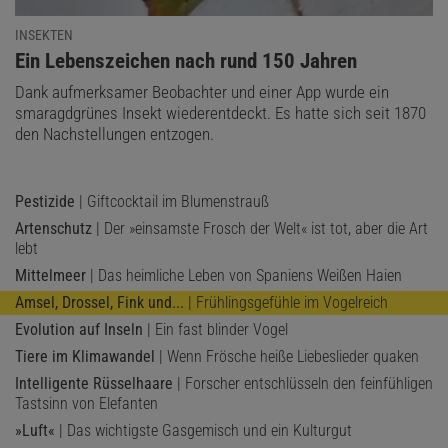
INSEKTEN
:
Ein Lebenszeichen nach rund 150 Jahren
Dank aufmerksamer Beobachter und einer App wurde ein
smaragdgrünes Insekt wiederentdeckt. Es hatte sich seit 1870
den Nachstellungen entzogen.
Pestizide
| Giftcocktail im Blumenstrauß
Artenschutz
| Der »einsamste Frosch der Welt« ist tot, aber die Art
lebt
Mittelmeer
| Das heimliche Leben von Spaniens Weißen Haien
Amsel, Drossel, Fink und...
| Frühlingsgefühle im Vogelreich
Evolution auf Inseln
| Ein fast blinder Vogel
Tiere im Klimawandel
| Wenn Frösche heiße Liebeslieder quaken
Intelligente Rüsselhaare
| Forscher entschlüsseln den feinfühligen
Tastsinn von Elefanten
»Luft«
| Das wichtigste Gasgemisch und ein Kulturgut