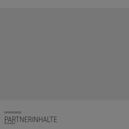
SPONSORED
PARTNERINHALTE
Anzeige