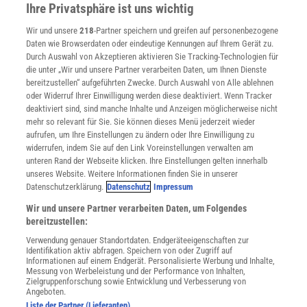
Im Handel kaufen
Ihre Privatsphäre ist uns wichtig
Presse
Wir und unsere
218
-Partner speichern und greifen auf personenbezogene
Verträge kündigen
Daten wie Browserdaten oder eindeutige Kennungen auf Ihrem Gerät zu.
INFO
Durch Auswahl von Akzeptieren aktivieren Sie Tracking-Technologien für
Mediadaten
die unter „Wir und unsere Partner verarbeiten Daten, um Ihnen Dienste
bereitzustellen“ aufgeführten Zwecke. Durch Auswahl von Alle ablehnen
Datenschutz
oder Widerruf Ihrer Einwilligung werden diese deaktiviert. Wenn Tracker
Nutzungsbedingungen
deaktiviert sind, sind manche Inhalte und Anzeigen möglicherweise nicht
Cookie-Einstellungen
mehr so relevant für Sie. Sie können dieses Menü jederzeit wieder
Utiq verwalten
aufrufen, um Ihre Einstellungen zu ändern oder Ihre Einwilligung zu
Nutzungsbasierte Onlinewerbung
widerrufen, indem Sie auf den Link Voreinstellungen verwalten am
Alle Artikel
unteren Rand der Webseite klicken. Ihre Einstellungen gelten innerhalb
unseres Website. Weitere Informationen finden Sie in unserer
Impressum
Datenschutzerklärung.
Datenschutz
Impressum
WEITERE ANGEBOTE
Wir und unsere Partner verarbeiten Daten, um Folgendes
Angebote für Schulen
bereitzustellen:
Angebote für Institutionen
Verwendung genauer Standortdaten. Endgeräteeigenschaften zur
Sprachen lernen mit Gymglish
Identifikation aktiv abfragen. Speichern von oder Zugriff auf
Lexika
Informationen auf einem Endgerät. Personalisierte Werbung und Inhalte,
Messung von Werbeleistung und der Performance von Inhalten,
Für Spektrum schreiben
Zielgruppenforschung sowie Entwicklung und Verbesserung von
Zugänglichkeitserklärung
Angeboten.
Liste der Partner (Lieferanten)