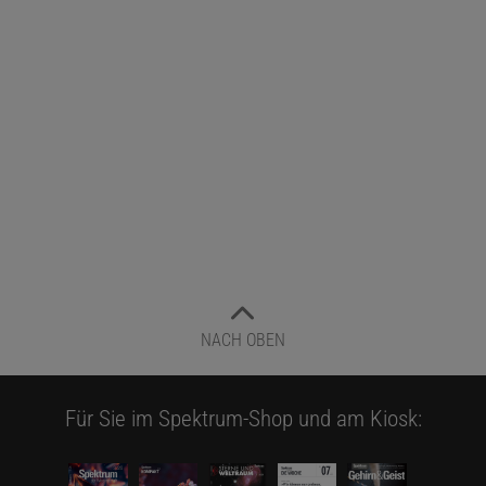
NACH OBEN
Für Sie im Spektrum-Shop und am Kiosk: