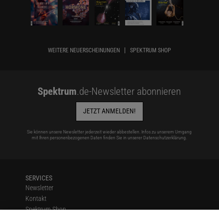
WEITERE NEUERSCHEINUNGEN
SPEKTRUM SHOP
Spektrum
.de-Newsletter abonnieren
JETZT ANMELDEN!
Sie können unsere Newsletter jederzeit wieder abbestellen. Infos zu unserem Umgang
mit Ihren personenbezogenen Daten finden Sie in unserer
Datenschutzerklärung
.
SERVICES
Newsletter
Kontakt
Spektrum Shop