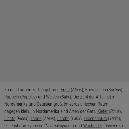
Zu den Laubholzarten gehören
Erlen
(
Alnus
), Ebereschen (
Sorbus
),
Pappeln
(
Populus
) und
Weiden
(
Salix
). Die Zahl der Arten ist in
Nordamerika und Ostasien groß, im eurosibirischen Raum
dagegen klein. In Nordamerika sind Arten der Gatt.
Kiefer
(
Pinus
),
Fichte
(
Picea
),
Tanne
(
Abies
),
Lärche
(
Larix
),
Lebensbaum
(
Thuja
),
Lebensbaumzypresse (
Chamaecyparis
) und
Wacholder
(
Juniperus
)