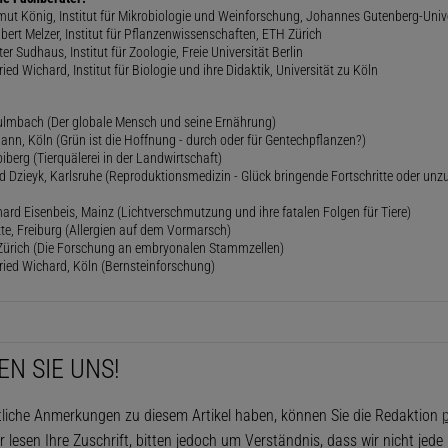
lmut König, Institut für Mikrobiologie und Weinforschung, Johannes Gutenberg-Univ
gbert Melzer, Institut für Pflanzenwissenschaften, ETH Zürich
er Sudhaus, Institut für Zoologie, Freie Universität Berlin
ried Wichard, Institut für Biologie und ihre Didaktik, Universität zu Köln
lmbach (Der globale Mensch und seine Ernährung)
ann, Köln (Grün ist die Hoffnung - durch oder für Gentechpflanzen?)
iberg (Tierquälerei in der Landwirtschaft)
 Dzieyk, Karlsruhe (Reproduktionsmedizin - Glück bringende Fortschritte oder unz
hard Eisenbeis, Mainz (Lichtverschmutzung und ihre fatalen Folgen für Tiere)
ette, Freiburg (Allergien auf dem Vormarsch)
, Zürich (Die Forschung an embryonalen Stammzellen)
fried Wichard, Köln (Bernsteinforschung)
EN SIE UNS!
tliche Anmerkungen zu diesem Artikel haben, können Sie die Redaktion
p
r lesen Ihre Zuschrift, bitten jedoch um Verständnis, dass wir nicht jed