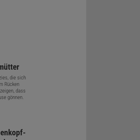
mütter
ies, die sich
em Rücken
zeigen, dass
use gönnen.
senkopf-