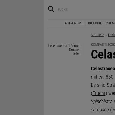
ASTRONOMIE
BIOLOGIE
CHEM
Startseite
Lexi
KOMPAKTLEXIK
Lesedauer ca. 1 Minute
:
Cela
Drucken
Teilen
Celastrace
mit ca. 850
Es sind Strä
(
Frucht
) we
Spindelstra
europaea
(
v