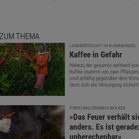
 ZUM THEMA
LANDWIRTSCHAFT IM KLIMAWANDEL
:
Kaffee in Gefahr
Nahezu der gesamte weltweit ko
Kaffee stammt von zwei Pflanzena
sind anfällig gegenüber dem Kli
lässt sich die Versorgung sichern
PYROCUMULONIMBUS-WOLKEN
:
»Das Feuer verhält si
anders. Es ist gerade
unberechenbar«