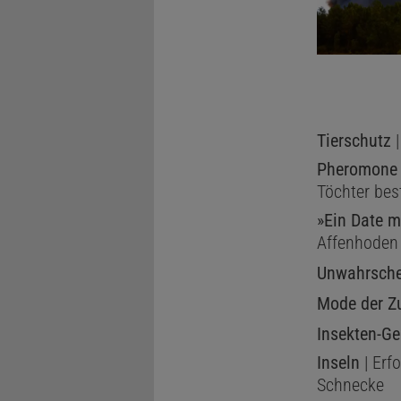
Tierschutz
|
Pheromone
Töchter be
»Ein Date m
Affenhoden
Unwahrschei
Mode der Z
Insekten-Ge
Inseln
| Erf
Schnecke