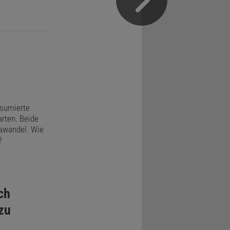
nsumierte
rten. Beide
mawandel. Wie
?
ch
zu