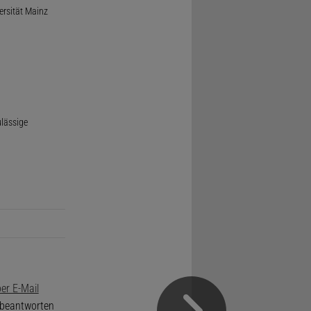
ersität Mainz
ulässige
er E-Mail
e beantworten