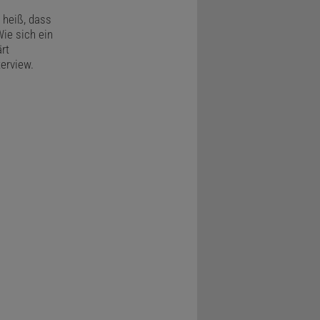
heiß, dass
Wie sich ein
ärt
erview.