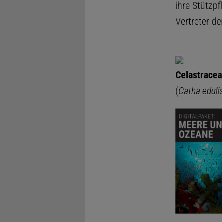
ihre Stützp
Vertreter de
Celastracea
(
Catha eduli