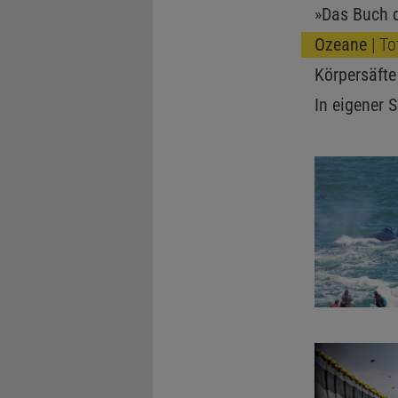
»Das Buch d
Ozeane
| To
Körpersäfte
In eigener 