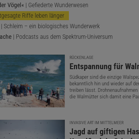
er Vögel«
| Gefiederte Wunderwesen
tgesagte Riffe leben länger
| Schleim – ein biologisches Wunderwerk
Sache
| Podcasts aus dem Spektrum-Universum
RÜCKENLAGE
:
Entspannung für Wal
Südkaper sind die einzige Walspez
bekanntlich hin und wieder auf d
treiben lässt. Drohnenaufnahmen 
die Walmütter sich damit eine Pa
INVASIVE ART IM MITTELMEER
:
Jagd auf giftigen Ha