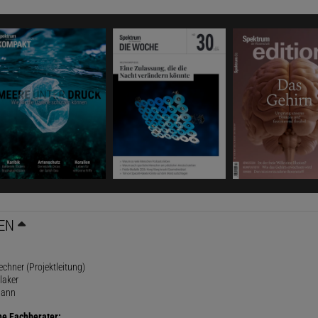
EN
rechner (Projektleitung)
laker
mann
he Fachberater: