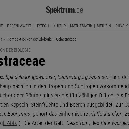
IE
ERDE/UMWELT
IT/TECH
KULTUR
MATHEMATIK
MEDIZIN
PHYSIK
ka
Kompaktlexikon der Biologie
Aktuelle Seite:
Celastraceae
ON DER BIOLOGIE
straceae
ae
,
Spindelbaumgewächse
,
Baumwürgergewächse
, Fam. der
 hauptsächlich in den Tropen und Subtropen vorkommend
ucher oder Bäume mit vier- bis fünfzähligen Blüten. Als F
rden Kapseln, Steinfrüchte und Beeren ausgebildet. Zur Ga
uch
,
Euonymus
, gehört das einheimische
Pfaffenhütchen
,
E
gl. Abb.
). Die Arten der Gatt.
Celastrum
, des
Baumwürger