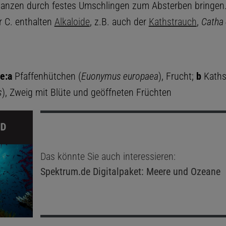
flanzen durch festes Umschlingen zum Absterben bringen.
r C. enthalten
Alkaloide
, z.B. auch der
Kathstrauch
,
Catha 
e:
a
Pfaffenhütchen (
Euonymus europaea
), Frucht;
b
Kaths
s
), Zweig mit Blüte und geöffneten Früchten
Das könnte Sie auch interessieren:
Spektrum.de
Digitalpaket: Meere und Ozeane