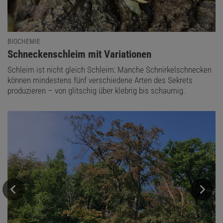
BIOCHEMIE
:
Schneckenschleim mit Variationen
Schleim ist nicht gleich Schleim: Manche Schnirkelschnecken
können mindestens fünf verschiedene Arten des Sekrets
produzieren – von glitschig über klebrig bis schaumig.