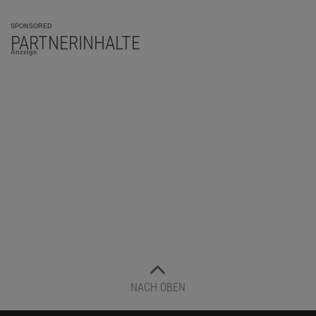
SPONSORED
PARTNERINHALTE
Anzeige
NACH OBEN