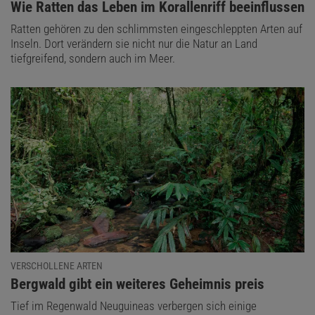
:
Wie Ratten das Leben im Korallenriff beeinflussen
Ratten gehören zu den schlimmsten eingeschleppten Arten auf
Inseln. Dort verändern sie nicht nur die Natur an Land
tiefgreifend, sondern auch im Meer.
VERSCHOLLENE ARTEN
:
Bergwald gibt ein weiteres Geheimnis preis
Tief im Regenwald Neuguineas verbergen sich einige