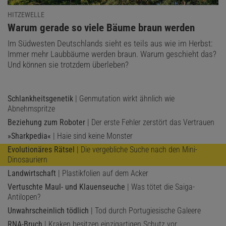
HITZEWELLE
:
Warum gerade so viele Bäume braun werden
Im Südwesten Deutschlands sieht es teils aus wie im Herbst:
Immer mehr Laubbäume werden braun. Warum geschieht das?
Und können sie trotzdem überleben?
Schlankheitsgenetik
| Genmutation wirkt ähnlich wie
Abnehmspritze
Beziehung zum Roboter
| Der erste Fehler zerstört das Vertrauen
»Sharkpedia«
| Haie sind keine Monster
Evolutionäres Rätsel
| Die vergebliche Suche nach den Mini-
Dinosauriern
Landwirtschaft
| Plastikfolien auf dem Acker
Vertuschte Maul- und Klauenseuche
| Was tötet die Saiga-
Antilopen?
Unwahrscheinlich tödlich
| Tod durch Portugiesische Galeere
RNA-Bruch
| Kraken besitzen einzigartigen Schutz vor