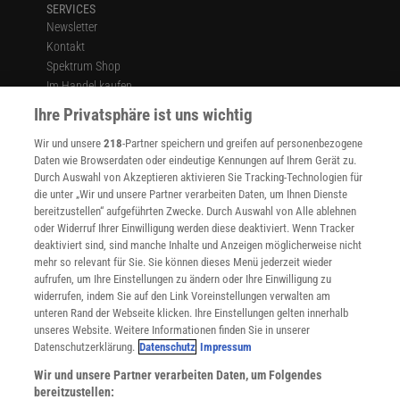
SERVICES
Newsletter
Kontakt
Spektrum Shop
Im Handel kaufen
Presse
Ihre Privatsphäre ist uns wichtig
Verträge kündigen
Wir und unsere
218
-Partner speichern und greifen auf personenbezogene
Widerruf
Daten wie Browserdaten oder eindeutige Kennungen auf Ihrem Gerät zu.
INFO
Durch Auswahl von Akzeptieren aktivieren Sie Tracking-Technologien für
Mediadaten
die unter „Wir und unsere Partner verarbeiten Daten, um Ihnen Dienste
bereitzustellen“ aufgeführten Zwecke. Durch Auswahl von Alle ablehnen
Datenschutz
oder Widerruf Ihrer Einwilligung werden diese deaktiviert. Wenn Tracker
Nutzungsbedingungen
deaktiviert sind, sind manche Inhalte und Anzeigen möglicherweise nicht
Cookie-Einstellungen
mehr so relevant für Sie. Sie können dieses Menü jederzeit wieder
Utiq verwalten
aufrufen, um Ihre Einstellungen zu ändern oder Ihre Einwilligung zu
Nutzungsbasierte Onlinewerbung
widerrufen, indem Sie auf den Link Voreinstellungen verwalten am
Alle Artikel
unteren Rand der Webseite klicken. Ihre Einstellungen gelten innerhalb
unseres Website. Weitere Informationen finden Sie in unserer
Impressum
Datenschutzerklärung.
Datenschutz
Impressum
WEITERE ANGEBOTE
Wir und unsere Partner verarbeiten Daten, um Folgendes
Angebote für Schulen
bereitzustellen: