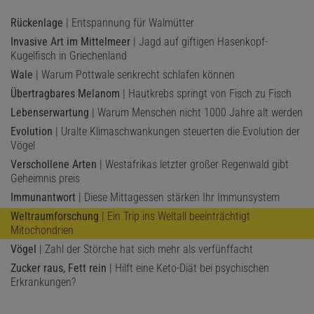
Rückenlage
| Entspannung für Walmütter
Invasive Art im Mittelmeer
| Jagd auf giftigen Hasenkopf-
Kugelfisch in Griechenland
Wale
| Warum Pottwale senkrecht schlafen können
Übertragbares Melanom
| Hautkrebs springt von Fisch zu Fisch
Lebenserwartung
| Warum Menschen nicht 1000 Jahre alt werden
Evolution
| Uralte Klimaschwankungen steuerten die Evolution der
Vögel
Verschollene Arten
| Westafrikas letzter großer Regenwald gibt
Geheimnis preis
Immunantwort
| Diese Mittagessen stärken Ihr Immunsystem
Weltraumforschung
| Ein Trip ins Weltall beeinträchtigt
Mitochondrien
Vögel
| Zahl der Störche hat sich mehr als verfünffacht
Zucker raus, Fett rein
| Hilft eine Keto-Diät bei psychischen
Erkrankungen?