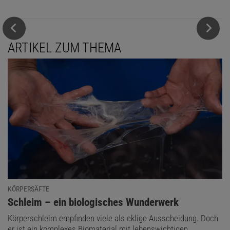
ARTIKEL ZUM THEMA
KÖRPERSÄFTE
:
Schleim – ein biologisches Wunderwerk
Körperschleim empfinden viele als eklige Ausscheidung. Doch
er ist ein komplexes Biomaterial mit lebenswichtigen