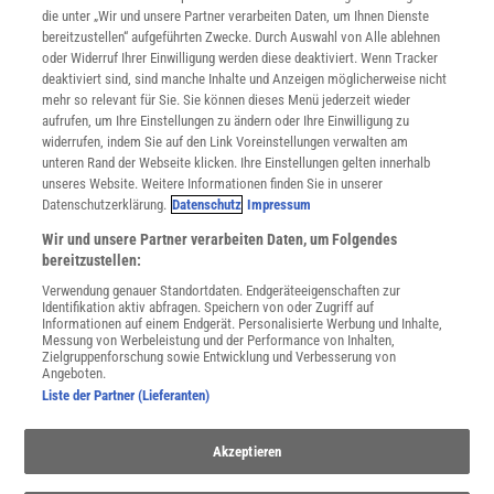
Mediadaten
die unter „Wir und unsere Partner verarbeiten Daten, um Ihnen Dienste
bereitzustellen“ aufgeführten Zwecke. Durch Auswahl von Alle ablehnen
Datenschutz
oder Widerruf Ihrer Einwilligung werden diese deaktiviert. Wenn Tracker
Nutzungsbedingungen
deaktiviert sind, sind manche Inhalte und Anzeigen möglicherweise nicht
Cookie-Einstellungen
mehr so relevant für Sie. Sie können dieses Menü jederzeit wieder
Utiq verwalten
aufrufen, um Ihre Einstellungen zu ändern oder Ihre Einwilligung zu
Nutzungsbasierte Onlinewerbung
widerrufen, indem Sie auf den Link Voreinstellungen verwalten am
Alle Artikel
unteren Rand der Webseite klicken. Ihre Einstellungen gelten innerhalb
unseres Website. Weitere Informationen finden Sie in unserer
Impressum
Datenschutzerklärung.
Datenschutz
Impressum
WEITERE ANGEBOTE
Wir und unsere Partner verarbeiten Daten, um Folgendes
Angebote für Schulen
bereitzustellen:
Angebote für Institutionen
Verwendung genauer Standortdaten. Endgeräteeigenschaften zur
Sprachen lernen mit Gymglish
Identifikation aktiv abfragen. Speichern von oder Zugriff auf
Lexika
Informationen auf einem Endgerät. Personalisierte Werbung und Inhalte,
Messung von Werbeleistung und der Performance von Inhalten,
Für Spektrum schreiben
Zielgruppenforschung sowie Entwicklung und Verbesserung von
Zugänglichkeitserklärung
Angeboten.
Liste der Partner (Lieferanten)
WEBSEITEN
KielSCN
Akzeptieren
Wissenschaft in die Schulen
SciLogs