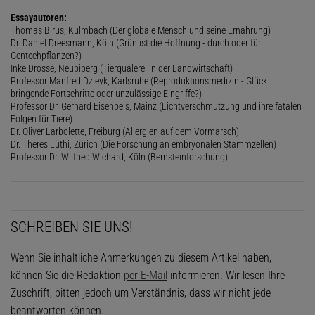
Essayautoren:
Thomas Birus, Kulmbach (Der globale Mensch und seine Ernährung)
Dr. Daniel Dreesmann, Köln (Grün ist die Hoffnung - durch oder für
Gentechpflanzen?)
Inke Drossé, Neubiberg (Tierquälerei in der Landwirtschaft)
Professor Manfred Dzieyk, Karlsruhe (Reproduktionsmedizin - Glück
bringende Fortschritte oder unzulässige Eingriffe?)
Professor Dr. Gerhard Eisenbeis, Mainz (Lichtverschmutzung und ihre fatalen
Folgen für Tiere)
Dr. Oliver Larbolette, Freiburg (Allergien auf dem Vormarsch)
Dr. Theres Lüthi, Zürich (Die Forschung an embryonalen Stammzellen)
Professor Dr. Wilfried Wichard, Köln (Bernsteinforschung)
SCHREIBEN SIE UNS!
Wenn Sie inhaltliche Anmerkungen zu diesem Artikel haben,
können Sie die Redaktion
per E-Mail
informieren. Wir lesen Ihre
Zuschrift, bitten jedoch um Verständnis, dass wir nicht jede
beantworten können.