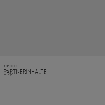
SPONSORED
PARTNERINHALTE
Anzeige