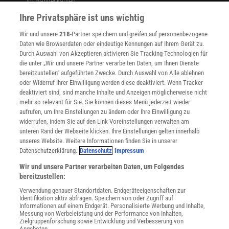
Im Handel kaufen
Presse
Ihre Privatsphäre ist uns wichtig
Verträge kündigen
Wir und unsere
218
-Partner speichern und greifen auf personenbezogene
Widerruf
Daten wie Browserdaten oder eindeutige Kennungen auf Ihrem Gerät zu.
INFO
Durch Auswahl von Akzeptieren aktivieren Sie Tracking-Technologien für
Mediadaten
die unter „Wir und unsere Partner verarbeiten Daten, um Ihnen Dienste
bereitzustellen“ aufgeführten Zwecke. Durch Auswahl von Alle ablehnen
Datenschutz
oder Widerruf Ihrer Einwilligung werden diese deaktiviert. Wenn Tracker
Nutzungsbedingungen
deaktiviert sind, sind manche Inhalte und Anzeigen möglicherweise nicht
Cookie-Einstellungen
mehr so relevant für Sie. Sie können dieses Menü jederzeit wieder
Utiq verwalten
aufrufen, um Ihre Einstellungen zu ändern oder Ihre Einwilligung zu
Nutzungsbasierte Onlinewerbung
widerrufen, indem Sie auf den Link Voreinstellungen verwalten am
Alle Artikel
unteren Rand der Webseite klicken. Ihre Einstellungen gelten innerhalb
unseres Website. Weitere Informationen finden Sie in unserer
Impressum
Datenschutzerklärung.
Datenschutz
Impressum
WEITERE ANGEBOTE
Wir und unsere Partner verarbeiten Daten, um Folgendes
Angebote für Schulen
bereitzustellen:
Angebote für Institutionen
Verwendung genauer Standortdaten. Endgeräteeigenschaften zur
Sprachen lernen mit Gymglish
Identifikation aktiv abfragen. Speichern von oder Zugriff auf
Lexika
Informationen auf einem Endgerät. Personalisierte Werbung und Inhalte,
Messung von Werbeleistung und der Performance von Inhalten,
Für Spektrum schreiben
Zielgruppenforschung sowie Entwicklung und Verbesserung von
Zugänglichkeitserklärung
Angeboten.