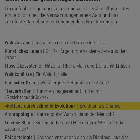
Ein einfühlsam geschriebenes und wunderschön illustriertes
Kinderbuch über die Verwandlungen eines Aals und das
ungelöste Rätsel seines Lebensendes. Eine Rezension
Waldzustand
| Deshalb sterben die Bäume in Europa
Künstliches Leben
| Großer Ärger um eine kleine Zelle aus dem
Labor
Fluss-Ökosysteme
| Hitze für Rhein, Main und Donau ist kritisch
Waldkonflikte
| Ein Wald für alle
Punischer Krieg
| Wo überquerte Hannibal die Alpen?
Tierverhalten
| Hummeln reagieren auf Futter mit
»Gesichtsausdrücken«
»Rettung durch schnelle Evolution«
| Evolution als Chance
Anthropologie
| Kam erst der Waran, dann der Mensch?
Science Slam
| Bienensterben und Honigboom: Wie passt das
zusammen?
Paläontologie
| Knochen entpuppen sich als Dinofossil aus der