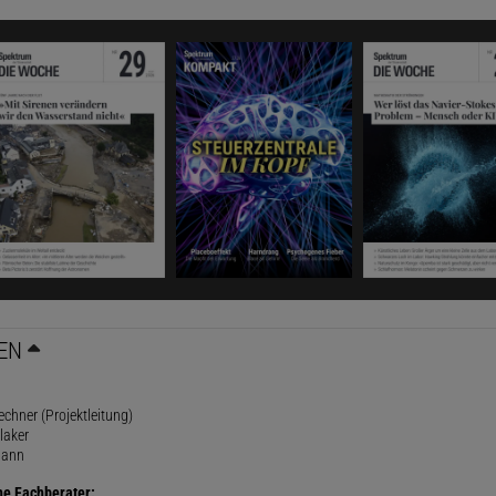
EN
rechner (Projektleitung)
laker
mann
he Fachberater: