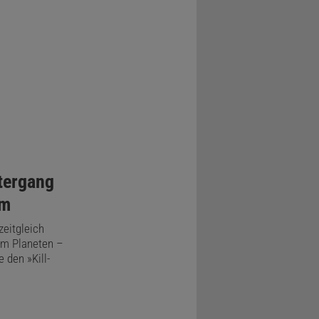
tergang
um
zeitgleich
em Planeten –
 den »Kill-