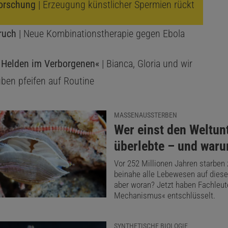
orschung
| Erzeugung künstlicher Spermien rückt
ruch
| Neue Kombinationstherapie gegen Ebola
t
 Helden im Verborgenen«
| Bianca, Gloria und wir
ben pfeifen auf Routine
MASSENAUSSTERBEN
:
Wer einst den Weltun
überlebte – und war
Vor 252 Millionen Jahren starben 
beinahe alle Lebewesen auf dies
aber woran? Jetzt haben Fachleute
Mechanismus« entschlüsselt.
SYNTHETISCHE BIOLOGIE