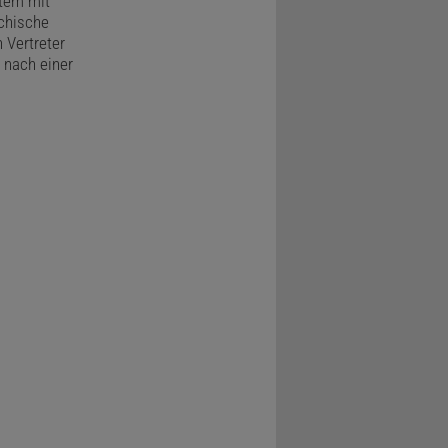
stem mit
echische
 Vertreter
 nach einer