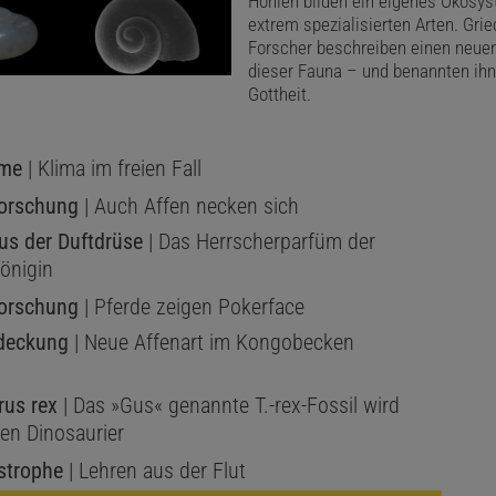
Höhlen bilden ein eigenes Ökosy
extrem spezialisierten Arten. Gri
Forscher beschreiben einen neuen
dieser Fauna – und benannten ihn
Gottheit.
eme
| Klima im freien Fall
forschung
| Auch Affen necken sich
us der Duftdrüse
| Das Herrscherparfüm der
önigin
forschung
| Pferde zeigen Pokerface
tdeckung
| Neue Affenart im Kongobecken
rus rex
| Das »Gus« genannte T.-rex-Fossil wird
en Dinosaurier
strophe
| Lehren aus der Flut