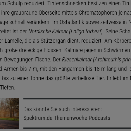
zum Schulp reduziert. Tintenschnecken besitzen einen Tin
ihre graubraune Oberseite mittels Chromatophoren je na
ge schnell verändern. Im Ostatlantik sowie zeitweise in 
eitet ist der
Nordische Kalmar (Loligo forbesi
). Seine Scha
er Lamelle, die als Stützorgan dient, reduziert. Am Körper
ch große dreieckige Flossen. Kalmare jagen in Schwärmen
en Bewegungen Fische. Der
Riesenkalmar (Architeuthis pri
d Armen bis 7 m, mit den Fangarmen bis 18 m lang und i
bis zu einer Tonne das größte wirbellose Tier. Er lebt im 
Tiefen.
Das könnte Sie auch interessieren:
Spektrum.de
Themenwoche Podcasts