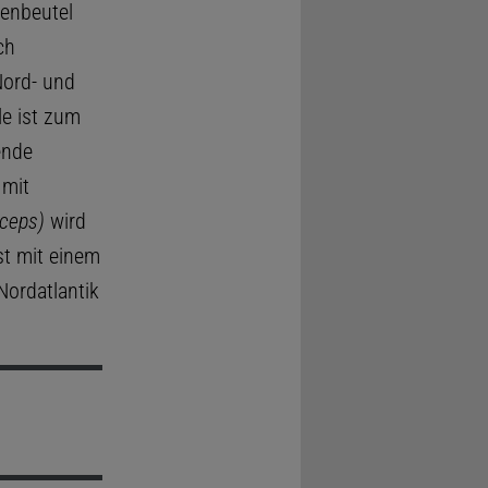
tenbeutel
ch
Nord- und
le ist zum
ende
 mit
nceps)
wird
st mit einem
Nordatlantik