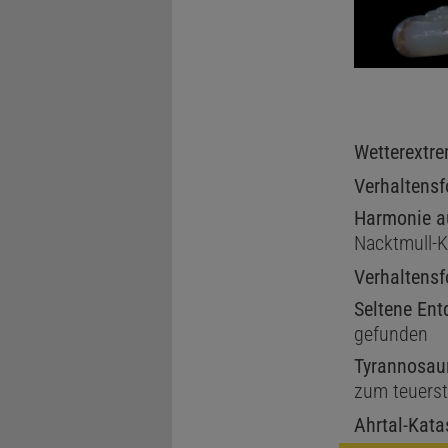
Wetterextr
Verhaltens
Harmonie a
Nacktmull-K
Verhaltens
Seltene En
gefunden
Tyrannosau
zum teuerst
Ahrtal-Kata