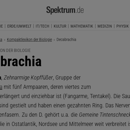
IE
ERDE/UMWELT
IT/TECH
KULTUR
MATHEMATIK
MEDIZIN
PHYSIK
ka
Kompaktlexikon der Biologie
Aktuelle Seite:
Decabrachia
ON DER BIOLOGIE
brachia
a
,
Zehnarmige Kopffüßer
, Gruppe der
a
mit fünf Armpaaren, deren viertes zum
erlängert und einziehbar ist (Fangarme, Tentakel). Die Sa
ind gestielt und haben einen gezahnten Ring. Das Nerv
enfasern. Zu den D. gehört u.a. die
Gemeine Tintenschneck
die in Ostatlantik, Nordsee und Mittelmeer weit verbreitet i