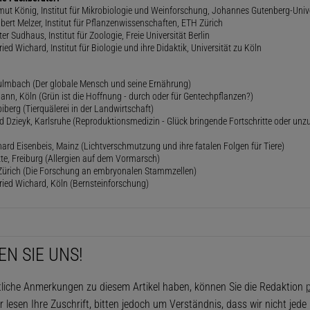
lmut König, Institut für Mikrobiologie und Weinforschung, Johannes Gutenberg-Univ
gbert Melzer, Institut für Pflanzenwissenschaften, ETH Zürich
er Sudhaus, Institut für Zoologie, Freie Universität Berlin
ried Wichard, Institut für Biologie und ihre Didaktik, Universität zu Köln
lmbach (Der globale Mensch und seine Ernährung)
ann, Köln (Grün ist die Hoffnung - durch oder für Gentechpflanzen?)
iberg (Tierquälerei in der Landwirtschaft)
 Dzieyk, Karlsruhe (Reproduktionsmedizin - Glück bringende Fortschritte oder unz
hard Eisenbeis, Mainz (Lichtverschmutzung und ihre fatalen Folgen für Tiere)
ette, Freiburg (Allergien auf dem Vormarsch)
, Zürich (Die Forschung an embryonalen Stammzellen)
fried Wichard, Köln (Bernsteinforschung)
EN SIE UNS!
tliche Anmerkungen zu diesem Artikel haben, können Sie die Redaktion
p
r lesen Ihre Zuschrift, bitten jedoch um Verständnis, dass wir nicht jed