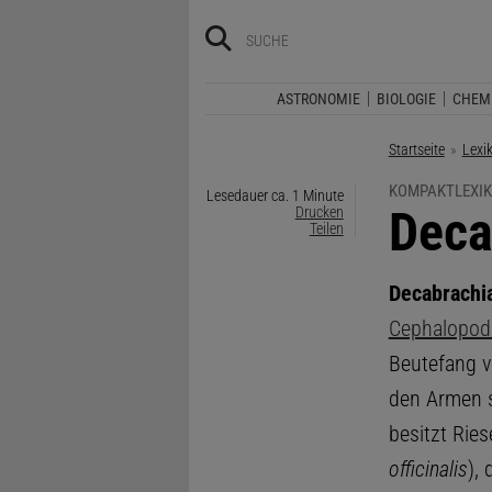
ASTRONOMIE
BIOLOGIE
CHEM
Startseite
Lexi
KOMPAKTLEXIK
Lesedauer ca. 1 Minute
:
Deca
Drucken
Teilen
Decabrachi
Cephalopod
Beutefang v
den Armen s
besitzt Ries
officinalis
), 