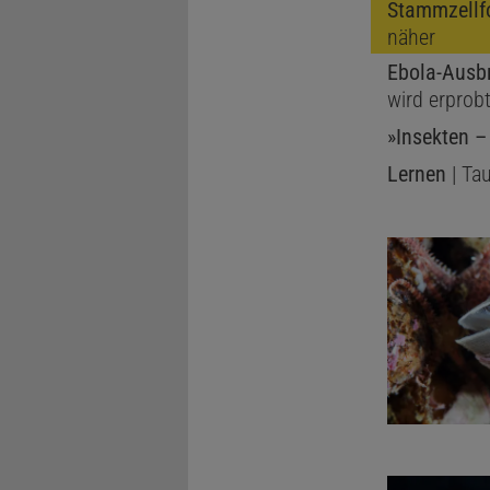
Stammzellf
näher
Ebola-Ausb
wird erprob
»Insekten –
Lernen
| Tau