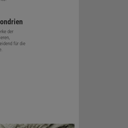
hondrien
erke der
eren,
eidend für die
e.