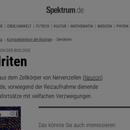
IE
ERDE/UMWELT
IT/TECH
KULTUR
MATHEMATIK
MEDIZIN
PHYSIK
ka
Kompaktlexikon der Biologie
Aktuelle Seite:
Dendriten
ON DER BIOLOGIE
riten
 aus dem Zellkörper von Nervenzellen (
Neuron
)
de, vorwiegend der Reizaufnahme dienende
fortsätze mit vielfachen Verzweigungen.
Das könnte Sie auch interessieren: