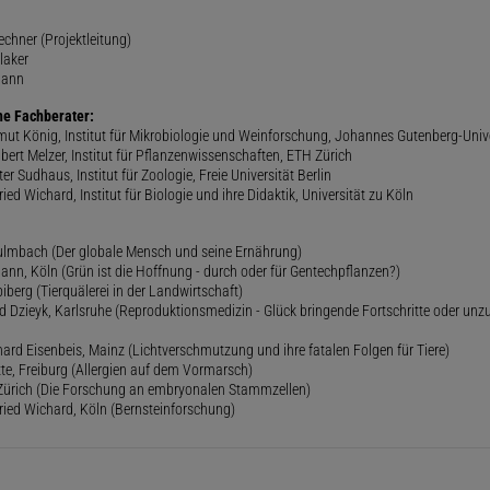
rechner (Projektleitung)
laker
mann
he Fachberater:
lmut König, Institut für Mikrobiologie und Weinforschung, Johannes Gutenberg-Univ
gbert Melzer, Institut für Pflanzenwissenschaften, ETH Zürich
er Sudhaus, Institut für Zoologie, Freie Universität Berlin
ried Wichard, Institut für Biologie und ihre Didaktik, Universität zu Köln
lmbach (Der globale Mensch und seine Ernährung)
ann, Köln (Grün ist die Hoffnung - durch oder für Gentechpflanzen?)
iberg (Tierquälerei in der Landwirtschaft)
 Dzieyk, Karlsruhe (Reproduktionsmedizin - Glück bringende Fortschritte oder unz
hard Eisenbeis, Mainz (Lichtverschmutzung und ihre fatalen Folgen für Tiere)
ette, Freiburg (Allergien auf dem Vormarsch)
, Zürich (Die Forschung an embryonalen Stammzellen)
fried Wichard, Köln (Bernsteinforschung)