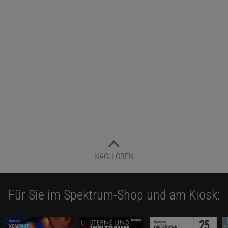
NACH OBEN
Für Sie im Spektrum-Shop und am Kiosk: