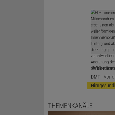
»Was mir me
DMT
| Vor d
Hirngesund
THEMENKANÄLE