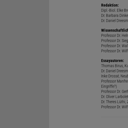
Redaktion:
Dipl.-Biol. Elke B
Dr. Barbara Dinke
Dr. Daniel Drees
Wissenschaftlic
Professor Dr. He
Professor Dr. Sie
Professor Dr. Walt
Professor Dr. Wilf
Essayautoren:
Thomas Birus, Ku
Dr. Daniel Dreesm
Inke Drossé, Neub
Professor Manfred
Eingriffe?)
Professor Dr. Ger
Dr. Oliver Larbol
Dr. Theres Lüthi
Professor Dr. Wil