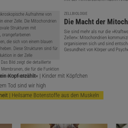
ZELLBIOLOGIE
:
Die Macht der Mitoc
Sie sind mehr als nur die »Kraftw
Zellen«: Mitochondrien kommunizi
organisieren sich und sind entsch
Gesundheit von Körper und Psych
in Kopf erzählt«
| Kinder mit Köpfchen
em Tod sind wir high
heit
| Heilsame Botenstoffe aus den Muskeln