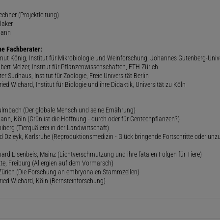
rechner (Projektleitung)
laker
mann
he Fachberater:
lmut König, Institut für Mikrobiologie und Weinforschung, Johannes Gutenberg-Univ
gbert Melzer, Institut für Pflanzenwissenschaften, ETH Zürich
er Sudhaus, Institut für Zoologie, Freie Universität Berlin
ried Wichard, Institut für Biologie und ihre Didaktik, Universität zu Köln
lmbach (Der globale Mensch und seine Ernährung)
ann, Köln (Grün ist die Hoffnung - durch oder für Gentechpflanzen?)
iberg (Tierquälerei in der Landwirtschaft)
 Dzieyk, Karlsruhe (Reproduktionsmedizin - Glück bringende Fortschritte oder unz
hard Eisenbeis, Mainz (Lichtverschmutzung und ihre fatalen Folgen für Tiere)
ette, Freiburg (Allergien auf dem Vormarsch)
, Zürich (Die Forschung an embryonalen Stammzellen)
fried Wichard, Köln (Bernsteinforschung)