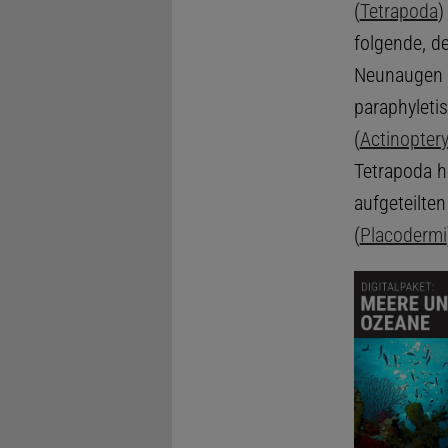
(
Tetrapoda
)
folgende, d
Neunaugen 
paraphyleti
(
Actinoptery
Tetrapoda he
aufgeteilten
(
Placodermi