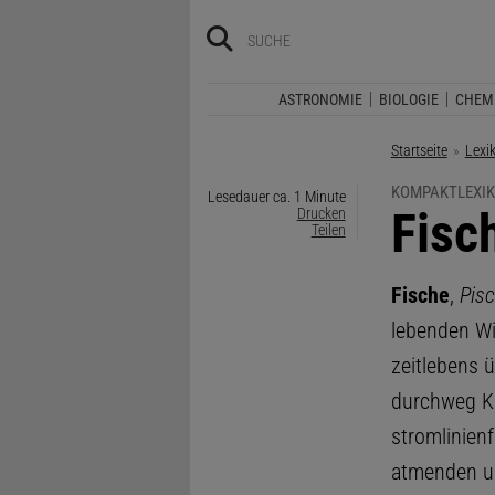
ASTRONOMIE
BIOLOGIE
CHEM
Startseite
Lexi
KOMPAKTLEXIK
Lesedauer ca. 1 Minute
:
Fisc
Drucken
Teilen
Fische
,
Pis
lebenden Wi
zeitlebens 
durchweg Ko
stromlinien
atmenden un