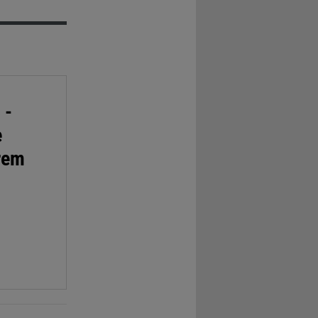
 -
e
hrem