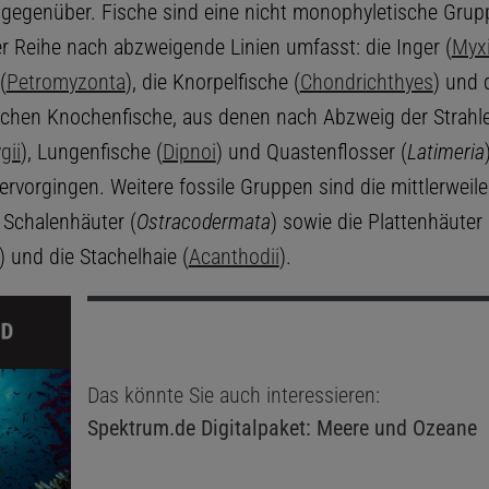
 gegenüber. Fische sind eine nicht monophyletische Grupp
er Reihe nach abzweigende Linien umfasst: die Inger (
Myx
(
Petromyzonta
), die Knorpelfische (
Chondrichthyes
) und 
schen Knochenfische, aus denen nach Abzweig der Strahle
gii
), Lungenfische (
Dipnoi
) und Quastenflosser (
Latimeria
rvorgingen. Weitere fossile Gruppen sind die mittlerweile
 Schalenhäuter (
Ostracodermata
) sowie die Plattenhäuter
) und die Stachelhaie (
Acanthodii
).
Das könnte Sie auch interessieren:
Spektrum.de
Digitalpaket: Meere und Ozeane