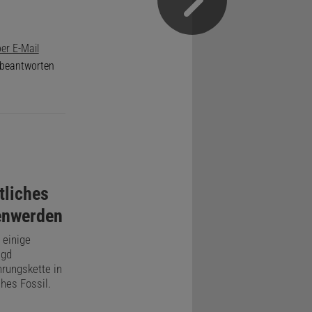
er E-Mail
e beantworten
tliches
enwerden
 einige
agd
rungskette in
ches Fossil.