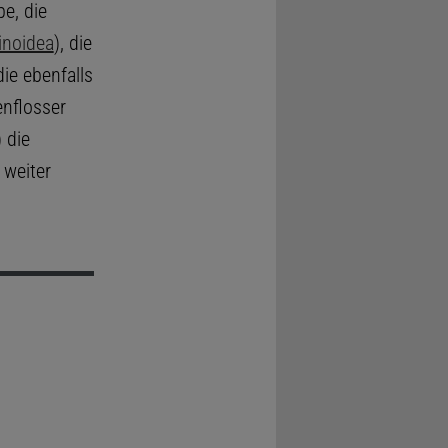
e, die
inoidea
), die
die ebenfalls
nflosser
) die
 weiter