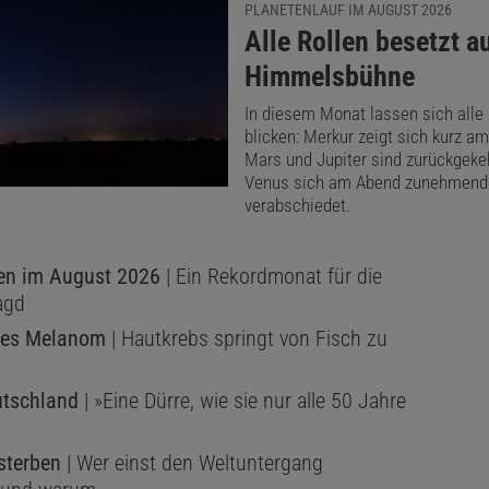
PLANETENLAUF IM AUGUST 2026
:
Alle Rollen besetzt a
Himmelsbühne
In diesem Monat lassen sich alle
blicken: Merkur zeigt sich kurz a
Mars und Jupiter sind zurückgeke
Venus sich am Abend zunehmend
verabschiedet.
ten im August 2026
| Ein Rekordmonat für die
agd
res Melanom
| Hautkrebs springt von Fisch zu
utschland
| »Eine Dürre, wie sie nur alle 50 Jahre
terben
| Wer einst den Weltuntergang