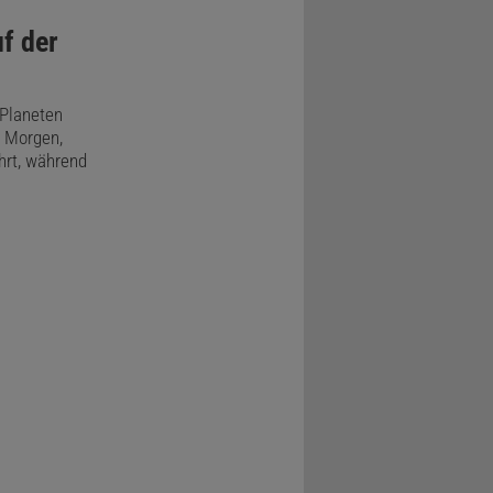
uf der
 Planeten
m Morgen,
hrt, während