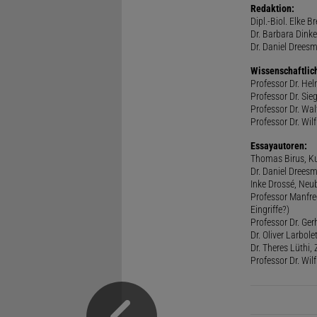
Redaktion:
Dipl.-Biol. Elke B
Dr. Barbara Dinke
Dr. Daniel Drees
Wissenschaftlic
Professor Dr. He
Professor Dr. Sie
Professor Dr. Walt
Professor Dr. Wilf
Essayautoren:
Thomas Birus, Ku
Dr. Daniel Dreesm
Inke Drossé, Neub
Professor Manfred
Eingriffe?)
Professor Dr. Ger
Dr. Oliver Larbol
Dr. Theres Lüthi
Professor Dr. Wil