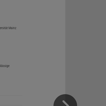
ersität Mainz
ulässige