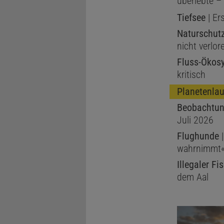
überlebte 
Tiefsee
| Er
Naturschut
nicht verlor
Fluss-Ökos
kritisch
Planetenlau
Beobachtun
Juli 2026
Flughunde
|
wahrnimmt
Illegaler Fi
dem Aal