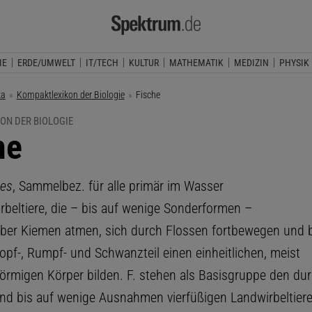
IE
ERDE/UMWELT
IT/TECH
KULTUR
MATHEMATIK
MEDIZIN
PHYSIK
ka
Kompaktlexikon der Biologie
Aktuelle Seite:
Fische
ON DER BIOLOGIE
he
ces
, Sammelbez. für alle primär im Wasser
rbeltiere, die – bis auf wenige Sonderformen –
über Kiemen atmen, sich durch Flossen fortbewegen und 
pf-, Rumpf- und Schwanzteil einen einheitlichen, meist
förmigen Körper bilden. F. stehen als Basisgruppe den du
d bis auf wenige Ausnahmen vierfüßigen Landwirbeltier