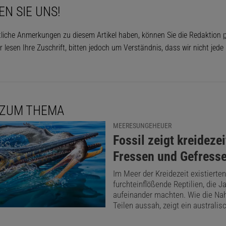
EN SIE UNS!
tliche Anmerkungen zu diesem Artikel haben, können Sie die Redaktion
p
r lesen Ihre Zuschrift, bitten jedoch um Verständnis, dass wir nicht jed
 ZUM THEMA
MEERESUNGEHEUER
:
Fossil zeigt kreidezei
Fressen und Gefress
Im Meer der Kreidezeit existierten
furchteinflößende Reptilien, die J
aufeinander machten. Wie die Nah
Teilen aussah, zeigt ein australis