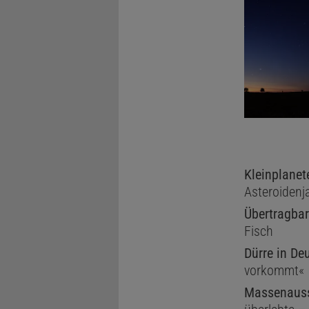
Kleinplane
Asteroidenj
Übertragba
Fisch
Dürre in De
vorkommt«
Massenauss