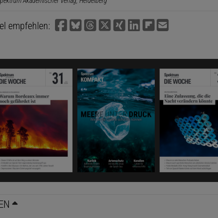
pektrum Akademischer Verlag, Heidelberg
kel empfehlen:
EN