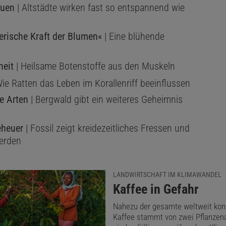
auen
| Altstädte wirken fast so entspannend wie
erische Kraft der Blumen«
| Eine blühende
heit
| Heilsame Botenstoffe aus den Muskeln
ie Ratten das Leben im Korallenriff beeinflussen
e Arten
| Bergwald gibt ein weiteres Geheimnis
heuer
| Fossil zeigt kreidezeitliches Fressen und
erden
LANDWIRTSCHAFT IM KLIMAWANDEL
:
Kaffee in Gefahr
Nahezu der gesamte weltweit ko
Kaffee stammt von zwei Pflanzena