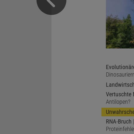
Evolutionär
Dinosaurier
Landwirtsch
Vertuschte
Antilopen?
Unwahrschei
RNA-Bruch
|
Proteinfehle