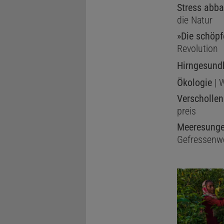
Stress abb
die Natur
»Die schöpf
Revolution
Hirngesund
Ökologie
| W
Verschollen
preis
Meeresunge
Gefressenw