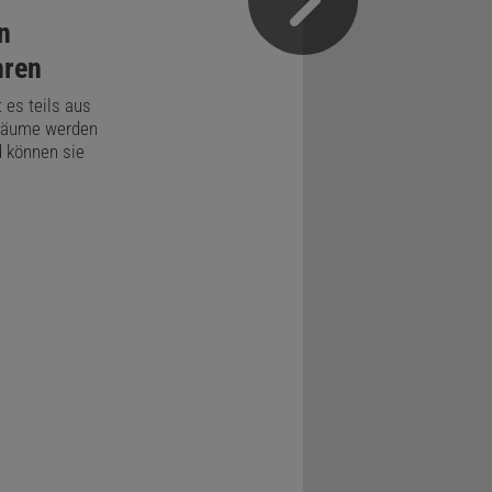
n
hren
es teils aus
bäume werden
 können sie