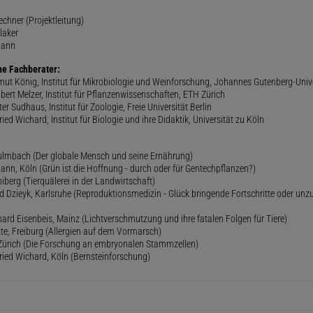
rechner (Projektleitung)
laker
mann
he Fachberater:
lmut König, Institut für Mikrobiologie und Weinforschung, Johannes Gutenberg-Univ
gbert Melzer, Institut für Pflanzenwissenschaften, ETH Zürich
er Sudhaus, Institut für Zoologie, Freie Universität Berlin
ried Wichard, Institut für Biologie und ihre Didaktik, Universität zu Köln
lmbach (Der globale Mensch und seine Ernährung)
ann, Köln (Grün ist die Hoffnung - durch oder für Gentechpflanzen?)
iberg (Tierquälerei in der Landwirtschaft)
 Dzieyk, Karlsruhe (Reproduktionsmedizin - Glück bringende Fortschritte oder unz
hard Eisenbeis, Mainz (Lichtverschmutzung und ihre fatalen Folgen für Tiere)
ette, Freiburg (Allergien auf dem Vormarsch)
, Zürich (Die Forschung an embryonalen Stammzellen)
fried Wichard, Köln (Bernsteinforschung)