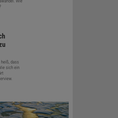
mawandel. Wie
?
ch
zu
heiß, dass
Wie sich ein
ärt
erview.