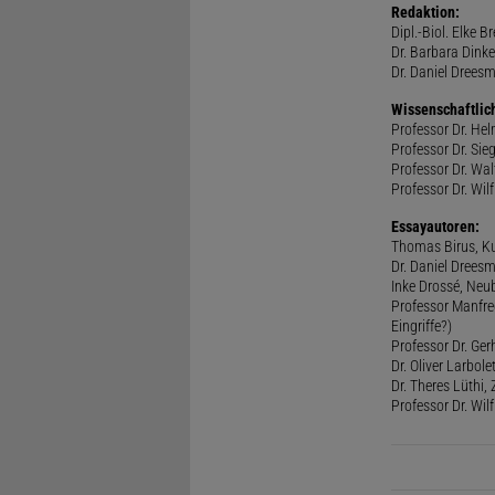
Redaktion:
Dipl.-Biol. Elke B
Dr. Barbara Dinke
Dr. Daniel Drees
Wissenschaftlic
Professor Dr. He
Professor Dr. Sie
Professor Dr. Walt
Professor Dr. Wilf
Essayautoren:
Thomas Birus, Ku
Dr. Daniel Dreesm
Inke Drossé, Neub
Professor Manfred
Eingriffe?)
Professor Dr. Ger
Dr. Oliver Larbol
Dr. Theres Lüthi
Professor Dr. Wil