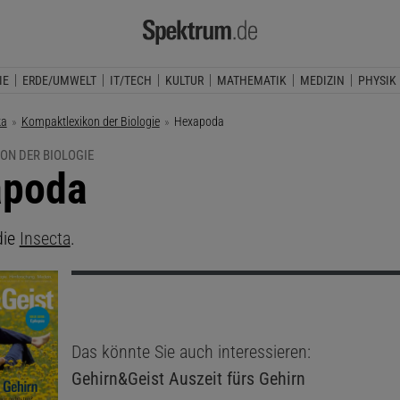
IE
ERDE/UMWELT
IT/TECH
KULTUR
MATHEMATIK
MEDIZIN
PHYSIK
ka
Kompaktlexikon der Biologie
Aktuelle Seite:
Hexapoda
ON DER BIOLOGIE
apoda
die
Insecta
.
Das könnte Sie auch interessieren:
Gehirn&Geist
Auszeit fürs Gehirn