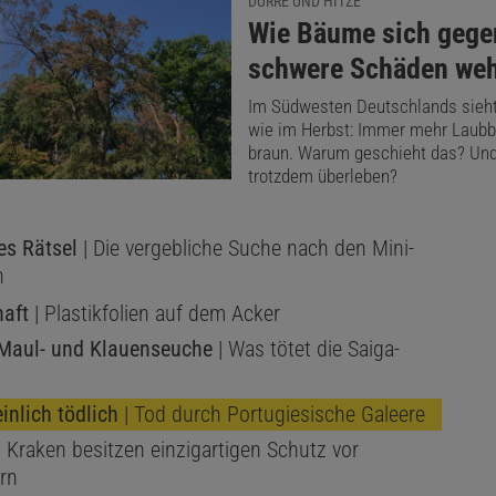
DÜRRE UND HITZE
:
Wie Bäume sich gege
schwere Schäden we
Im Südwesten Deutschlands sieht 
wie im Herbst: Immer mehr Laub
braun. Warum geschieht das? Und
trotzdem überleben?
es Rätsel
| Die vergebliche Suche nach den Mini-
n
aft
| Plastikfolien auf dem Acker
 Maul- und Klauenseuche
| Was tötet die Saiga-
nlich tödlich
| Tod durch Portugiesische Galeere
 Kraken besitzen einzigartigen Schutz vor
rn