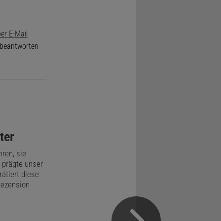
er E-Mail
e beantworten
ter
hren, sie
 prägte unser
rätiert diese
Rezension