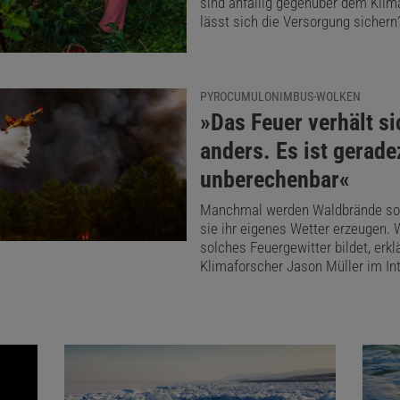
sind anfällig gegenüber dem Kli
lässt sich die Versorgung sichern
PYROCUMULONIMBUS-WOLKEN
:
»Das Feuer verhält si
anders. Es ist gerade
unberechenbar«
Manchmal werden Waldbrände so 
sie ihr eigenes Wetter erzeugen. 
solches Feuergewitter bildet, erkl
Klimaforscher Jason Müller im Int