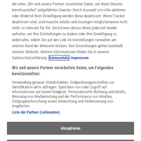
Mediadaten
die unter „Wir und unsere Partner verarbeiten Daten, um Ihnen Dienste
bereitzustellen“ aufgeführten Zwecke. Durch Auswahl von Alle ablehnen
Datenschutz
oder Widerruf Ihrer Einwilligung werden diese deaktiviert. Wenn Tracker
Nutzungsbedingungen
deaktiviert sind, sind manche Inhalte und Anzeigen möglicherweise nicht
Cookie-Einstellungen
mehr so relevant für Sie. Sie können dieses Menü jederzeit wieder
Utiq verwalten
aufrufen, um Ihre Einstellungen zu ändern oder Ihre Einwilligung zu
Nutzungsbasierte Onlinewerbung
widerrufen, indem Sie auf den Link Voreinstellungen verwalten am
Alle Artikel
unteren Rand der Webseite klicken. Ihre Einstellungen gelten innerhalb
unseres Website. Weitere Informationen finden Sie in unserer
Impressum
Datenschutzerklärung.
Datenschutz
Impressum
WEITERE ANGEBOTE
Wir und unsere Partner verarbeiten Daten, um Folgendes
Angebote für Schulen
bereitzustellen:
Angebote für Institutionen
Verwendung genauer Standortdaten. Endgeräteeigenschaften zur
Sprachen lernen mit Gymglish
Identifikation aktiv abfragen. Speichern von oder Zugriff auf
Lexika
Informationen auf einem Endgerät. Personalisierte Werbung und Inhalte,
Messung von Werbeleistung und der Performance von Inhalten,
Für Spektrum schreiben
Zielgruppenforschung sowie Entwicklung und Verbesserung von
Zugänglichkeitserklärung
Angeboten.
Liste der Partner (Lieferanten)
WEBSEITEN
KielSCN
Akzeptieren
Wissenschaft in die Schulen
SciLogs