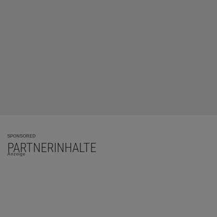
SPONSORED
PARTNERINHALTE
Anzeige