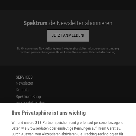
Spektrum
.de-Newsletter abonnieren
JETZT ANMELDEN!
Sie können unsere Newsletter jederzeit wieder abbestellen. Infos zu unserem Umgang
mit Ihren personenbezogenen Daten finden Sie in unserer
Datenschutzerklärung
.
SERVICES
Newsletter
Kontakt
Spektrum Shop
Im Handel kaufen
Presse
Ihre Privatsphäre ist uns wichtig
Verträge kündigen
Wir und unsere
218
-Partner speichern und greifen auf personenbezogene
Widerruf
Daten wie Browserdaten oder eindeutige Kennungen auf Ihrem Gerät zu.
INFO
Durch Auswahl von Akzeptieren aktivieren Sie Tracking-Technologien für