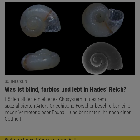
SCHNECKEN
:
Was ist blind, farblos und lebt in Hades' Reich?
Höhlen bilden ein eigenes Ökosystem mit extrem
spezialisierten Arten. Griechische Forscher beschreiben einen
neuen Vertreter dieser Fauna – und benannten ihn nach einer
Gottheit.
Wetterextreme
| Klima im freien Fall