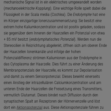
mechanische Signal ist in ein elektrisches umgewandelt worden
(
mechanoelektrische Kopplung
). Eine wichtige Rolle spielt dabei die
Flüssigkeit in der Scala media (Cochlea). Die
Endolymphe
hat eine
im Körper einzigartige Ionenzusammensetzung: Sie besitzt eine
extrem hohe Kaliumkonzentration und ist positiv geladen, sodass
sie gegenüber dem Inneren der Haarzellen ein Potenzial von etwa
+ 85 mV besitzt (
endolymphatisches Potenzial
). Werden nun die
Stereocilien in Reizrichtung abgelenkt, öffnen sich am oberen Ende
der Haarzellen Ionenkanäle und infolge der hohen
Potenzialdifferenz strömen Kaliumionen aus der Endolymphe in
das Cytoplasma der Haarzelle. Dies führt zu einer Änderung des
Membranpotenzials der Haarzelle, es kommt zur Depolarisation
und damit zu einem Sensorpotenzial. Dieses bewirkt einerseits
einen Anstieg der intrazellulären Calciumkonzentration und am
unteren Ende der Haarzellen die Freisetzung eines Transmitters,
vermutlich Glutamat. Dieses bindet nach Diffusion durch den
synaptischen Spalt an Rezeptoren der Hörnervenzelle und löst
dort ein
Aktionspotenzial
aus. Diese Aktionspotenziale führen zu