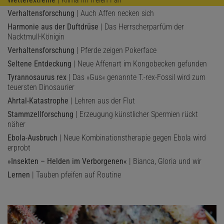
Verhaltensforschung
| Auch Affen necken sich
Harmonie aus der Duftdrüse
| Das Herrscherparfüm der
Nacktmull-Königin
Verhaltensforschung
| Pferde zeigen Pokerface
Seltene Entdeckung
| Neue Affenart im Kongobecken gefunden
Tyrannosaurus rex
| Das »Gus« genannte T.-rex-Fossil wird zum
teuersten Dinosaurier
Ahrtal-Katastrophe
| Lehren aus der Flut
Stammzellforschung
| Erzeugung künstlicher Spermien rückt
näher
Ebola-Ausbruch
| Neue Kombinationstherapie gegen Ebola wird
erprobt
»Insekten – Helden im Verborgenen«
| Bianca, Gloria und wir
Lernen
| Tauben pfeifen auf Routine