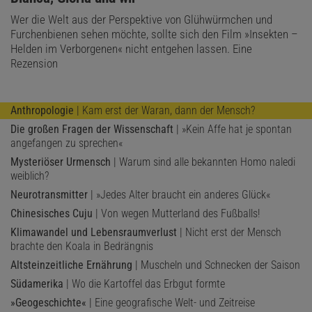
Wer die Welt aus der Perspektive von Glühwürmchen und
Furchenbienen sehen möchte, sollte sich den Film »Insekten –
Helden im Verborgenen« nicht entgehen lassen. Eine
Rezension
Anthropologie
| Kam erst der Waran, dann der Mensch?
Die großen Fragen der Wissenschaft
| »Kein Affe hat je spontan
angefangen zu sprechen«
Mysteriöser Urmensch
| Warum sind alle bekannten Homo naledi
weiblich?
Neurotransmitter
| »Jedes Alter braucht ein anderes Glück«
Chinesisches Cuju
| Von wegen Mutterland des Fußballs!
Klimawandel und Lebensraumverlust
| Nicht erst der Mensch
brachte den Koala in Bedrängnis
Altsteinzeitliche Ernährung
| Muscheln und Schnecken der Saison
Südamerika
| Wo die Kartoffel das Erbgut formte
»Geogeschichte«
| Eine geografische Welt- und Zeitreise