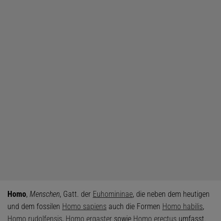
Homo
,
Menschen
, Gatt. der
Euhomininae
, die neben dem heutigen
und dem fossilen
Homo sapiens
auch die Formen
Homo habilis
,
Homo rudolfensis
,
Homo ergaster
sowie
Homo erectus
umfasst.