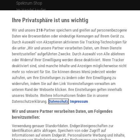
Spektrum Shop
Im Handel kaufen
Presse
Ihre Privatsphäre ist uns wichtig
Verträge kündigen
Wir und unsere
218
-Partner speichern und greifen auf personenbezogene
Widerruf
Daten wie Browserdaten oder eindeutige Kennungen auf Ihrem Gerät zu.
INFO
Durch Auswahl von Akzeptieren aktivieren Sie Tracking-Technologien für
Mediadaten
die unter „Wir und unsere Partner verarbeiten Daten, um Ihnen Dienste
bereitzustellen“ aufgeführten Zwecke. Durch Auswahl von Alle ablehnen
Datenschutz
oder Widerruf Ihrer Einwilligung werden diese deaktiviert. Wenn Tracker
Nutzungsbedingungen
deaktiviert sind, sind manche Inhalte und Anzeigen möglicherweise nicht
Cookie-Einstellungen
mehr so relevant für Sie. Sie können dieses Menü jederzeit wieder
Utiq verwalten
aufrufen, um Ihre Einstellungen zu ändern oder Ihre Einwilligung zu
Nutzungsbasierte Onlinewerbung
widerrufen, indem Sie auf den Link Voreinstellungen verwalten am
Alle Artikel
unteren Rand der Webseite klicken. Ihre Einstellungen gelten innerhalb
unseres Website. Weitere Informationen finden Sie in unserer
Impressum
Datenschutzerklärung.
Datenschutz
Impressum
WEITERE ANGEBOTE
Wir und unsere Partner verarbeiten Daten, um Folgendes
Angebote für Schulen
bereitzustellen:
Angebote für Institutionen
Verwendung genauer Standortdaten. Endgeräteeigenschaften zur
Sprachen lernen mit Gymglish
Identifikation aktiv abfragen. Speichern von oder Zugriff auf
Lexika
Informationen auf einem Endgerät. Personalisierte Werbung und Inhalte,
Messung von Werbeleistung und der Performance von Inhalten,