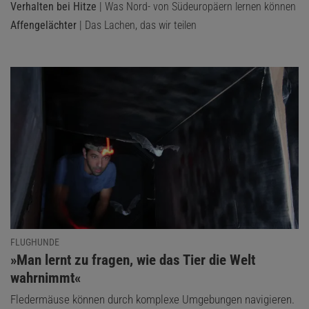
Verhalten bei Hitze
| Was Nord- von Südeuropäern lernen können
Affengelächter
| Das Lachen, das wir teilen
FLUGHUNDE
:
»Man lernt zu fragen, wie das Tier die Welt
wahrnimmt«
Fledermäuse können durch komplexe Umgebungen navigieren.