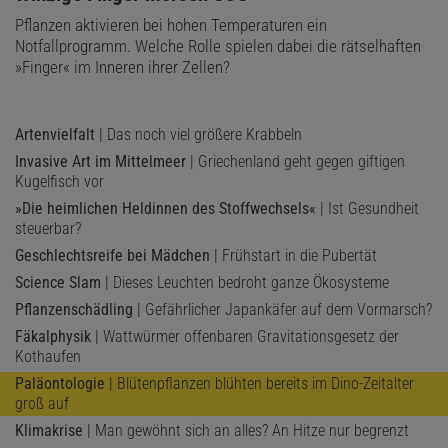
Pflanzen aktivieren bei hohen Temperaturen ein
Notfallprogramm. Welche Rolle spielen dabei die rätselhaften
»Finger« im Inneren ihrer Zellen?
Artenvielfalt
| Das noch viel größere Krabbeln
Invasive Art im Mittelmeer
| Griechenland geht gegen giftigen
Kugelfisch vor
»Die heimlichen Heldinnen des Stoffwechsels«
| Ist Gesundheit
steuerbar?
Geschlechtsreife bei Mädchen
| Frühstart in die Pubertät
Science Slam
| Dieses Leuchten bedroht ganze Ökosysteme
Pflanzenschädling
| Gefährlicher Japankäfer auf dem Vormarsch?
Fäkalphysik
| Wattwürmer offenbaren Gravitationsgesetz der
Kothaufen
Paläontologie
| Blütenpflanzen blühten bereits im Dino-Zeitalter
groß auf
Klimakrise
| Man gewöhnt sich an alles? An Hitze nur begrenzt