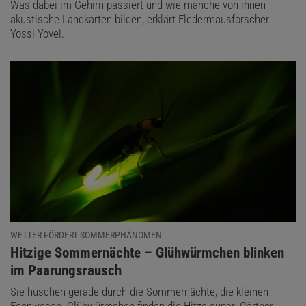
Was dabei im Gehirn passiert und wie manche von ihnen
akustische Landkarten bilden, erklärt Fledermausforscher
Yossi Yovel.
WETTER FÖRDERT SOMMERPHÄNOMEN
:
Hitzige Sommernächte – Glühwürmchen blinken
im Paarungsrausch
Sie huschen gerade durch die Sommernächte, die kleinen