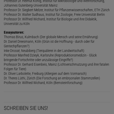
Professor Dr. Helmut König, Institut für Mikrobiologie und Weinforschung,
Johannes Gutenberg-Universität Mainz
Professor Dr. Siegbert Melzer, Institut für Pflanzenwissenschaften, ETH Zürich
Professor Dr. Walter Sudhaus, Institut für Zoologie, Freie Universität Berlin
Professor Dr. Wilfried Wichard, Institut für Biologie und ihre Didaktik,
Universität zu Köln
Essayautoren:
Thomas Birus, Kulmbach (Der globale Mensch und seine Ernährung)
Dr. Daniel Dreesmann, Köln (Grün ist die Hoffnung - durch oder für
Gentechpflanzen?)
Inke Drossé, Neubiberg (Tierquälerei in der Landwirtschaft)
Professor Manfred Dzieyk, Karlsruhe (Reproduktionsmedizin - Glück
bringende Fortschritte oder unzulässige Eingriffe?)
Professor Dr. Gerhard Eisenbeis, Mainz (Lichtverschmutzung und ihre fatalen
Folgen für Tiere)
Dr. Oliver Larbolette, Freiburg (Allergien auf dem Vormarsch)
Dr. Theres Lüthi, Zürich (Die Forschung an embryonalen Stammzellen)
Professor Dr. Wilfried Wichard, Köln (Bernsteinforschung)
SCHREIBEN SIE UNS!