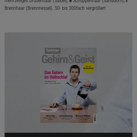
mehrzelliges Drüsenhaar (Salbei),
e
Schuppenhaar (Sanddorn),
f
Brennhaar (Brennnessel). 50- bis 300fach vergrößert