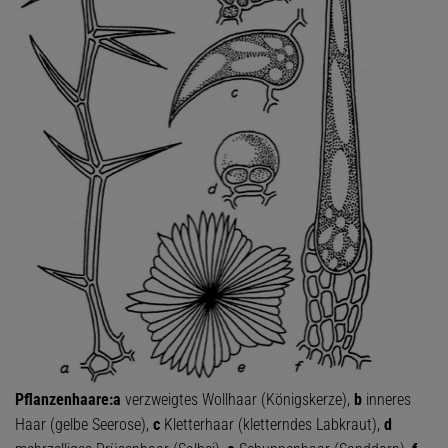
Pflanzenhaare:
a
verzweigtes Wollhaar (Königskerze),
b
inneres
Haar (gelbe Seerose),
c
Kletterhaar (kletterndes Labkraut),
d