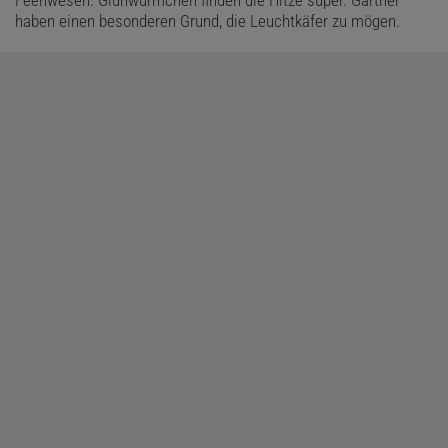
Feenwesen. Glühwürmchen finden die Hitze super. Gärtner
haben einen besonderen Grund, die Leuchtkäfer zu mögen.