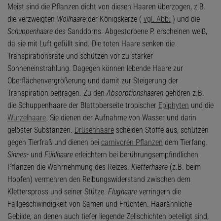
Meist sind die Pflanzen dicht von diesen Haaren überzogen, z.B.
die verzweigten
Wollhaare
der Königskerze (
vgl. Abb.
) und die
Schuppenhaare
des Sanddorns. Abgestorbene P. erscheinen weiß,
da sie mit Luft gefüllt sind. Die toten Haare senken die
Transpirationsrate und schützen vor zu starker
Sonneneinstrahlung. Dagegen können lebende Haare zur
Oberflächenvergrößerung und damit zur Steigerung der
Transpiration beitragen. Zu den
Absorptionshaaren
gehören z.B.
die Schuppenhaare der Blattoberseite tropischer
Epiphyten
und die
Wurzelhaare
. Sie dienen der Aufnahme von Wasser und darin
gelöster Substanzen.
Drüsenhaare
scheiden Stoffe aus, schützen
gegen Tierfraß und dienen bei
carnivoren Pflanzen
dem Tierfang.
Sinnes
- und
Fühlhaare
erleichtern bei berührungsempfindlichen
Pflanzen die Wahrnehmung des Reizes.
Kletterhaare
(z.B. beim
Hopfen) vermehren den Reibungswiderstand zwischen dem
Kletterspross und seiner Stütze.
Flughaare
verringern die
Fallgeschwindigkeit von Samen und Früchten. Haarähnliche
Gebilde, an denen auch tiefer liegende Zellschichten beteiligt sind,