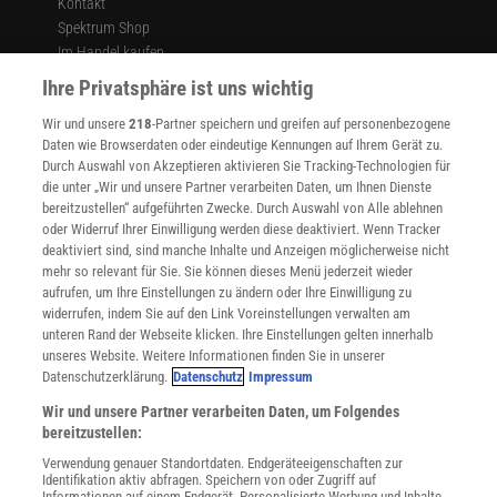
Kontakt
Spektrum Shop
Im Handel kaufen
Presse
Ihre Privatsphäre ist uns wichtig
Verträge kündigen
Wir und unsere
218
-Partner speichern und greifen auf personenbezogene
Widerruf
Daten wie Browserdaten oder eindeutige Kennungen auf Ihrem Gerät zu.
INFO
Durch Auswahl von Akzeptieren aktivieren Sie Tracking-Technologien für
Mediadaten
die unter „Wir und unsere Partner verarbeiten Daten, um Ihnen Dienste
bereitzustellen“ aufgeführten Zwecke. Durch Auswahl von Alle ablehnen
Datenschutz
oder Widerruf Ihrer Einwilligung werden diese deaktiviert. Wenn Tracker
Nutzungsbedingungen
deaktiviert sind, sind manche Inhalte und Anzeigen möglicherweise nicht
Cookie-Einstellungen
mehr so relevant für Sie. Sie können dieses Menü jederzeit wieder
Utiq verwalten
aufrufen, um Ihre Einstellungen zu ändern oder Ihre Einwilligung zu
Nutzungsbasierte Onlinewerbung
widerrufen, indem Sie auf den Link Voreinstellungen verwalten am
Alle Artikel
unteren Rand der Webseite klicken. Ihre Einstellungen gelten innerhalb
unseres Website. Weitere Informationen finden Sie in unserer
Impressum
Datenschutzerklärung.
Datenschutz
Impressum
WEITERE ANGEBOTE
Wir und unsere Partner verarbeiten Daten, um Folgendes
Angebote für Schulen
bereitzustellen:
Angebote für Institutionen
Verwendung genauer Standortdaten. Endgeräteeigenschaften zur
Sprachen lernen mit Gymglish
Identifikation aktiv abfragen. Speichern von oder Zugriff auf
Lexika
Informationen auf einem Endgerät. Personalisierte Werbung und Inhalte,