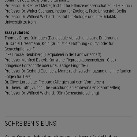
Professor Dr. Siegbert Melzer, Institut für Pflanzenwissenschaften, ETH Zürich
Professor Dr. Walter Sudhaus, Institut für Zoologie, Freie Universität Berlin
Professor Dr. Wilfried Wichard, Institut für Biologie und ihre Didaktik,
Universität zu Köln
Essayautoren:
Thomas Birus, Kulmbach (Der globale Mensch und seine Ernährung)
Dr. Daniel Dreesmann, Köln (Grün ist die Hoffnung - durch oder für
Gentechpflanzen?)
Inke Drossé, Neubiberg (Tierquälerei in der Landwirtschaft)
Professor Manfred Dzieyk, Karlsruhe (Reproduktionsmedizin - Glück
bringende Fortschritte oder unzulässige Eingriffe?)
Professor Dr. Gerhard Eisenbeis, Mainz (Lichtverschmutzung und ihre fatalen
Folgen für Tiere)
Dr. Oliver Larbolette, Freiburg (Allergien auf dem Vormarsch)
Dr. Theres Lüthi, Zürich (Die Forschung an embryonalen Stammzellen)
Professor Dr. Wilfried Wichard, Köln (Bernsteinforschung)
SCHREIBEN SIE UNS!
Wenn Sie inhaltliche Anmerkungen zu diesem Artikel haben,