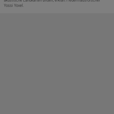
akustische Landkarten bilden, erklärt Fledermausforscher
Yossi Yovel.