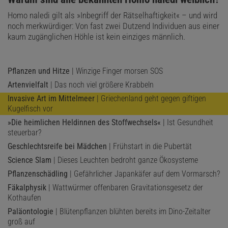
Homo naledi gilt als »Inbegriff der Rätselhaftigkeit« – und wird
noch merkwürdiger: Von fast zwei Dutzend Individuen aus einer
kaum zugänglichen Höhle ist kein einziges männlich.
Pflanzen und Hitze
| Winzige Finger morsen SOS
Artenvielfalt
| Das noch viel größere Krabbeln
Invasive Art im Mittelmeer
| Griechenland geht gegen giftigen
Kugelfisch vor
»Die heimlichen Heldinnen des Stoffwechsels«
| Ist Gesundheit
steuerbar?
Geschlechtsreife bei Mädchen
| Frühstart in die Pubertät
Science Slam
| Dieses Leuchten bedroht ganze Ökosysteme
Pflanzenschädling
| Gefährlicher Japankäfer auf dem Vormarsch?
Fäkalphysik
| Wattwürmer offenbaren Gravitationsgesetz der
Kothaufen
Paläontologie
| Blütenpflanzen blühten bereits im Dino-Zeitalter
groß auf