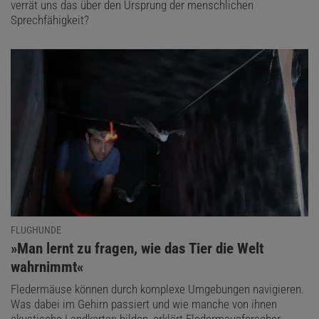
verrät uns das über den Ursprung der menschlichen
Sprechfähigkeit?
FLUGHUNDE
:
»Man lernt zu fragen, wie das Tier die Welt
wahrnimmt«
Fledermäuse können durch komplexe Umgebungen navigieren.
Was dabei im Gehirn passiert und wie manche von ihnen