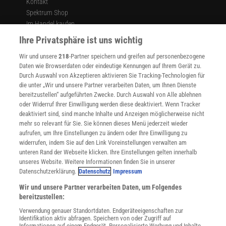
Kontakt
Spektrum Shop
Im Handel kaufen
Presse
Ihre Privatsphäre ist uns wichtig
Verträge kündigen
Wir und unsere
218
-Partner speichern und greifen auf personenbezogene
Widerruf
Daten wie Browserdaten oder eindeutige Kennungen auf Ihrem Gerät zu.
INFO
Durch Auswahl von Akzeptieren aktivieren Sie Tracking-Technologien für
Mediadaten
die unter „Wir und unsere Partner verarbeiten Daten, um Ihnen Dienste
bereitzustellen“ aufgeführten Zwecke. Durch Auswahl von Alle ablehnen
Datenschutz
oder Widerruf Ihrer Einwilligung werden diese deaktiviert. Wenn Tracker
Nutzungsbedingungen
deaktiviert sind, sind manche Inhalte und Anzeigen möglicherweise nicht
Cookie-Einstellungen
mehr so relevant für Sie. Sie können dieses Menü jederzeit wieder
Utiq verwalten
aufrufen, um Ihre Einstellungen zu ändern oder Ihre Einwilligung zu
Nutzungsbasierte Onlinewerbung
widerrufen, indem Sie auf den Link Voreinstellungen verwalten am
Alle Artikel
unteren Rand der Webseite klicken. Ihre Einstellungen gelten innerhalb
unseres Website. Weitere Informationen finden Sie in unserer
Impressum
Datenschutzerklärung.
Datenschutz
Impressum
WEITERE ANGEBOTE
Wir und unsere Partner verarbeiten Daten, um Folgendes
Angebote für Schulen
bereitzustellen:
Angebote für Institutionen
Verwendung genauer Standortdaten. Endgeräteeigenschaften zur
Sprachen lernen mit Gymglish
Identifikation aktiv abfragen. Speichern von oder Zugriff auf
Lexika
Informationen auf einem Endgerät. Personalisierte Werbung und Inhalte,