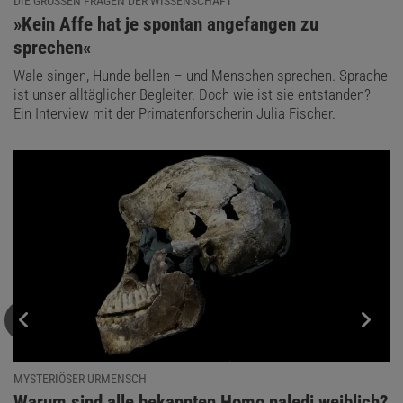
DIE GROSSEN FRAGEN DER WISSENSCHAFT
:
»Kein Affe hat je spontan angefangen zu
sprechen«
Wale singen, Hunde bellen – und Menschen sprechen. Sprache
ist unser alltäglicher Begleiter. Doch wie ist sie entstanden?
Ein Interview mit der Primatenforscherin Julia Fischer.
MYSTERIÖSER URMENSCH
:
Warum sind alle bekannten Homo naledi weiblich?