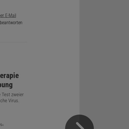
er E-Mail
e beantworten
erapie
bung
e Test zweier
che Virus.
N«