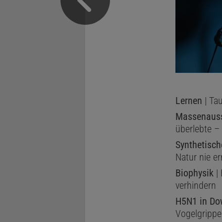
Lernen
| Tau
Massenauss
überlebte 
Synthetisch
Natur nie er
Biophysik
|
verhindern
H5N1 in Do
Vogelgrippe 