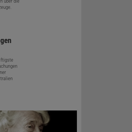
h über die
zeuge.
lgen
iftigste
suchungen
iner
tralien