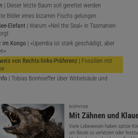
n
| Dieser letzte Baum soll gerettet werden
ste Bilder eines bizarren Fischs gelungen
ee-Elefant
| Warum »Neil the Seal« in Tasmanien
orgt
z im Kongo
| »Upemba ist stark geschädigt, aber
en«
weis von Rechts-links-Präferenz
| Fossilien mit
be
nfo
| Tobias Bonhoeffer über Wirbelsäule und
BIOPHYSIK
:
Mit Zähnen und Klau
Viele Lebewesen haben spitze Kör
um Beute zu verletzen oder festzu