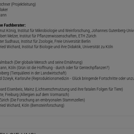
rechner (Projektleitung)
laker
mann
he Fachberater:
lmut König, Institut für Mikrobiologie und Weinforschung, Johannes Gutenberg-Univ
gbert Melzer, Institut für Pflanzenwissenschaften, ETH Zürich
er Sudhaus, Institut für Zoologie, Freie Universität Berlin
ried Wichard, Institut für Biologie und ihre Didaktik, Universität zu Köln
lmbach (Der globale Mensch und seine Ernährung)
ann, Köln (Grün ist die Hoffnung - durch oder für Gentechpflanzen?)
iberg (Tierquälerei in der Landwirtschaft)
 Dzieyk, Karlsruhe (Reproduktionsmedizin - Glück bringende Fortschritte oder unz
hard Eisenbeis, Mainz (Lichtverschmutzung und ihre fatalen Folgen für Tiere)
ette, Freiburg (Allergien auf dem Vormarsch)
, Zürich (Die Forschung an embryonalen Stammzellen)
fried Wichard, Köln (Bernsteinforschung)