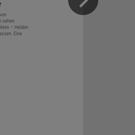
r
 von
n sehen
ekten – Helden
assen. Eine