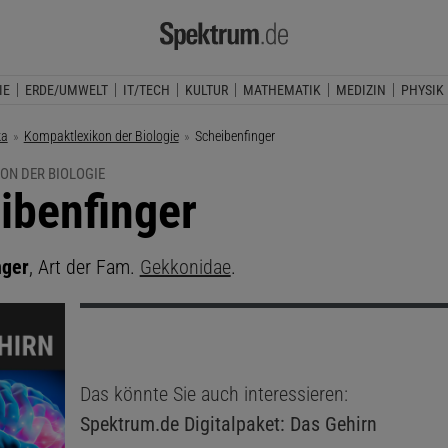
IE
ERDE/UMWELT
IT/TECH
KULTUR
MATHEMATIK
MEDIZIN
PHYSIK
ka
Kompaktlexikon der Biologie
Aktuelle Seite:
Scheibenfinger
ON DER BIOLOGIE
ibenfinger
nger
, Art der Fam.
Gekkonidae
.
Das könnte Sie auch interessieren:
Spektrum.de
Digitalpaket: Das Gehirn