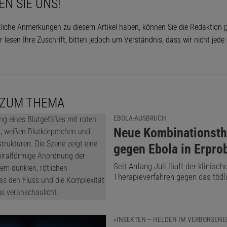
EN SIE UNS!
tliche Anmerkungen zu diesem Artikel haben, können Sie die Redaktion
p
r lesen Ihre Zuschrift, bitten jedoch um Verständnis, dass wir nicht jed
 ZUM THEMA
EBOLA-AUSBRUCH
:
Neue Kombinationsth
gegen Ebola in Erpro
Seit Anfang Juli läuft der klinisch
Therapieverfahren gegen das tödli
»INSEKTEN – HELDEN IM VERBORGENE