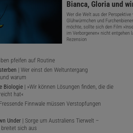
:
Bianca, Gloria und wi
Wer die Welt aus der Perspektive
Glühwürmchen und Furchenbiene
möchte, sollte sich den Film »Ins
im Verborgenen« nicht entgehen l
Rezension
ben pfeifen auf Routine
terben
| Wer einst den Weltuntergang
– und warum
e Biologie
| »Wir können Lösungen finden, die die
reicht hat«
 Fressende Finnwale müssen Verstopfungen
wn Under
| Sorge um Australiens Tierwelt –
breitet sich aus