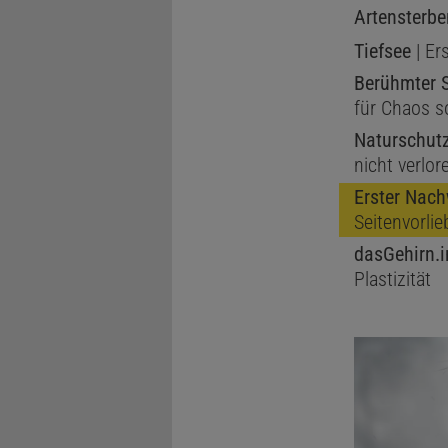
Artensterbe
Tiefsee
| Er
Berühmter S
für Chaos s
Naturschut
nicht verlor
Erster Nach
Seitenvorlie
dasGehirn.i
Plastizität