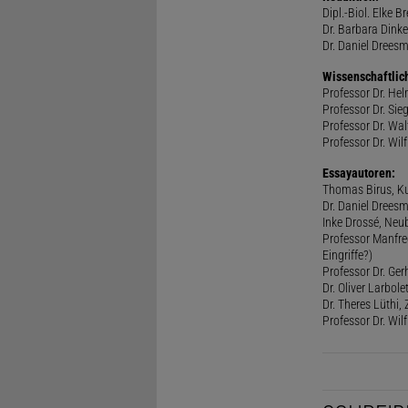
Dipl.-Biol. Elke B
Dr. Barbara Dinke
Dr. Daniel Drees
Wissenschaftlic
Professor Dr. He
Professor Dr. Sie
Professor Dr. Walt
Professor Dr. Wilf
Essayautoren:
Thomas Birus, Ku
Dr. Daniel Dreesm
Inke Drossé, Neub
Professor Manfred
Eingriffe?)
Professor Dr. Ger
Dr. Oliver Larbol
Dr. Theres Lüthi
Professor Dr. Wil