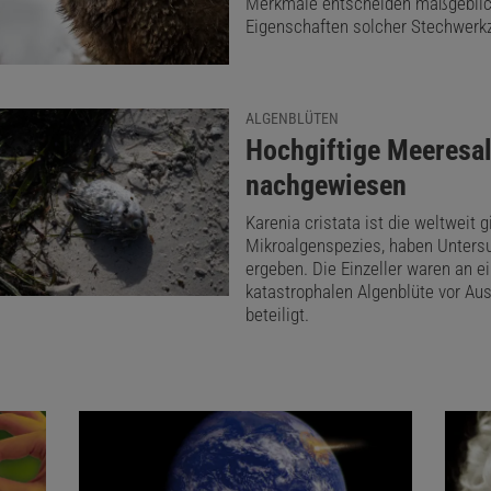
Merkmale entscheiden maßgeblic
Eigenschaften solcher Stechwerk
ALGENBLÜTEN
:
Hochgiftige Meeresa
nachgewiesen
Karenia cristata ist die weltweit g
Mikroalgenspezies, haben Unter
ergeben. Die Einzeller waren an e
katastrophalen Algenblüte vor Aus
beteiligt.