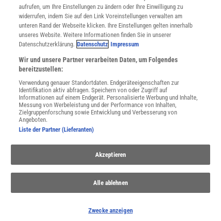
Utiq verwalten
aufrufen, um Ihre Einstellungen zu ändern oder Ihre Einwilligung zu
Nutzungsbasierte Onlinewerbung
widerrufen, indem Sie auf den Link Voreinstellungen verwalten am
Alle Artikel
unteren Rand der Webseite klicken. Ihre Einstellungen gelten innerhalb
unseres Website. Weitere Informationen finden Sie in unserer
Impressum
Datenschutzerklärung.
Datenschutz
Impressum
WEITERE ANGEBOTE
Wir und unsere Partner verarbeiten Daten, um Folgendes
Angebote für Schulen
bereitzustellen:
Angebote für Institutionen
Verwendung genauer Standortdaten. Endgeräteeigenschaften zur
Sprachen lernen mit Gymglish
Identifikation aktiv abfragen. Speichern von oder Zugriff auf
Lexika
Informationen auf einem Endgerät. Personalisierte Werbung und Inhalte,
Messung von Werbeleistung und der Performance von Inhalten,
Für Spektrum schreiben
Zielgruppenforschung sowie Entwicklung und Verbesserung von
Zugänglichkeitserklärung
Angeboten.
Liste der Partner (Lieferanten)
WEBSEITEN
KielSCN
Akzeptieren
Wissenschaft in die Schulen
SciLogs
Alle ablehnen
Uns finden Sie auch hier:
Zwecke anzeigen