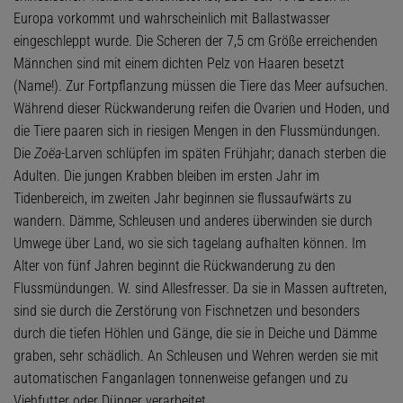
Europa vorkommt und wahrscheinlich mit Ballastwasser
eingeschleppt wurde. Die Scheren der 7,5 cm Größe erreichenden
Männchen sind mit einem dichten Pelz von Haaren besetzt
(Name!). Zur Fortpflanzung müssen die Tiere das Meer aufsuchen.
Während dieser Rückwanderung reifen die Ovarien und Hoden, und
die Tiere paaren sich in riesigen Mengen in den Flussmündungen.
Die
Zoëa
-Larven schlüpfen im späten Frühjahr; danach sterben die
Adulten. Die jungen Krabben bleiben im ersten Jahr im
Tidenbereich, im zweiten Jahr beginnen sie flussaufwärts zu
wandern. Dämme, Schleusen und anderes überwinden sie durch
Umwege über Land, wo sie sich tagelang aufhalten können. Im
Alter von fünf Jahren beginnt die Rückwanderung zu den
Flussmündungen. W. sind Allesfresser. Da sie in Massen auftreten,
sind sie durch die Zerstörung von Fischnetzen und besonders
durch die tiefen Höhlen und Gänge, die sie in Deiche und Dämme
graben, sehr schädlich. An Schleusen und Wehren werden sie mit
automatischen Fanganlagen tonnenweise gefangen und zu
Viehfutter oder Dünger verarbeitet.