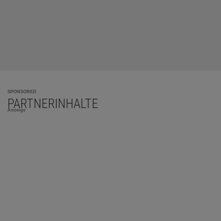
SPONSORED
PARTNERINHALTE
Anzeige