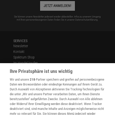
JETZT ANMELDEN!
Sie können unsere Newsletter jederzeit wieder abbestellen. Infos zu unserem Umgang
mit Ihren personenbezogenen Daten finden Sie in unserer
Datenschutzerklärung
.
SERVICES
Newsletter
Kontakt
Spektrum Shop
Im Handel kaufen
Presse
Ihre Privatsphäre ist uns wichtig
Verträge kündigen
Wir und unsere
218
-Partner speichern und greifen auf personenbezogene
Widerruf
Daten wie Browserdaten oder eindeutige Kennungen auf Ihrem Gerät zu.
INFO
Durch Auswahl von Akzeptieren aktivieren Sie Tracking-Technologien für
Mediadaten
die unter „Wir und unsere Partner verarbeiten Daten, um Ihnen Dienste
bereitzustellen“ aufgeführten Zwecke. Durch Auswahl von Alle ablehnen
Datenschutz
oder Widerruf Ihrer Einwilligung werden diese deaktiviert. Wenn Tracker
Nutzungsbedingungen
deaktiviert sind, sind manche Inhalte und Anzeigen möglicherweise nicht
Cookie-Einstellungen
mehr so relevant für Sie. Sie können dieses Menü jederzeit wieder