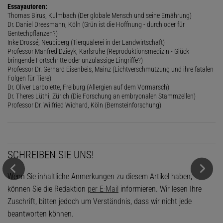
Essayautoren:
Thomas Birus, Kulmbach (Der globale Mensch und seine Ernährung)
Dr. Daniel Dreesmann, Köln (Grün ist die Hoffnung - durch oder für
Gentechpflanzen?)
Inke Drossé, Neubiberg (Tierquälerei in der Landwirtschaft)
Professor Manfred Dzieyk, Karlsruhe (Reproduktionsmedizin - Glück
bringende Fortschritte oder unzulässige Eingriffe?)
Professor Dr. Gerhard Eisenbeis, Mainz (Lichtverschmutzung und ihre fatalen
Folgen für Tiere)
Dr. Oliver Larbolette, Freiburg (Allergien auf dem Vormarsch)
Dr. Theres Lüthi, Zürich (Die Forschung an embryonalen Stammzellen)
Professor Dr. Wilfried Wichard, Köln (Bernsteinforschung)
SCHREIBEN SIE UNS!
Wenn Sie inhaltliche Anmerkungen zu diesem Artikel haben,
können Sie die Redaktion
per E-Mail
informieren. Wir lesen Ihre
Zuschrift, bitten jedoch um Verständnis, dass wir nicht jede
beantworten können.