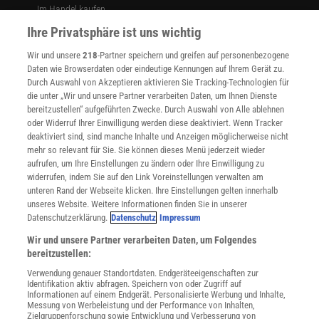
Im Handel kaufen
Presse
Ihre Privatsphäre ist uns wichtig
Verträge kündigen
Wir und unsere
218
-Partner speichern und greifen auf personenbezogene
Widerruf
Daten wie Browserdaten oder eindeutige Kennungen auf Ihrem Gerät zu.
INFO
Durch Auswahl von Akzeptieren aktivieren Sie Tracking-Technologien für
Mediadaten
die unter „Wir und unsere Partner verarbeiten Daten, um Ihnen Dienste
bereitzustellen“ aufgeführten Zwecke. Durch Auswahl von Alle ablehnen
Datenschutz
oder Widerruf Ihrer Einwilligung werden diese deaktiviert. Wenn Tracker
Nutzungsbedingungen
deaktiviert sind, sind manche Inhalte und Anzeigen möglicherweise nicht
Cookie-Einstellungen
mehr so relevant für Sie. Sie können dieses Menü jederzeit wieder
Utiq verwalten
aufrufen, um Ihre Einstellungen zu ändern oder Ihre Einwilligung zu
Nutzungsbasierte Onlinewerbung
widerrufen, indem Sie auf den Link Voreinstellungen verwalten am
Alle Artikel
unteren Rand der Webseite klicken. Ihre Einstellungen gelten innerhalb
unseres Website. Weitere Informationen finden Sie in unserer
Impressum
Datenschutzerklärung.
Datenschutz
Impressum
WEITERE ANGEBOTE
Wir und unsere Partner verarbeiten Daten, um Folgendes
Angebote für Schulen
bereitzustellen:
Angebote für Institutionen
Verwendung genauer Standortdaten. Endgeräteeigenschaften zur
Sprachen lernen mit Gymglish
Identifikation aktiv abfragen. Speichern von oder Zugriff auf
Lexika
Informationen auf einem Endgerät. Personalisierte Werbung und Inhalte,
Messung von Werbeleistung und der Performance von Inhalten,
Für Spektrum schreiben
Zielgruppenforschung sowie Entwicklung und Verbesserung von