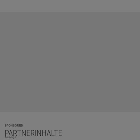
SPONSORED
PARTNERINHALTE
Anzeige