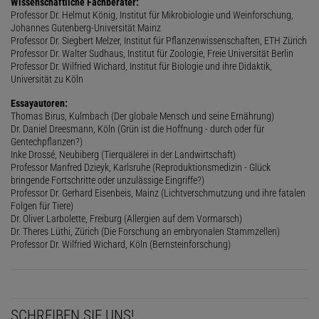
Wissenschaftliche Fachberater:
Professor Dr. Helmut König, Institut für Mikrobiologie und Weinforschung,
Johannes Gutenberg-Universität Mainz
Professor Dr. Siegbert Melzer, Institut für Pflanzenwissenschaften, ETH Zürich
Professor Dr. Walter Sudhaus, Institut für Zoologie, Freie Universität Berlin
Professor Dr. Wilfried Wichard, Institut für Biologie und ihre Didaktik,
Universität zu Köln
Essayautoren:
Thomas Birus, Kulmbach (Der globale Mensch und seine Ernährung)
Dr. Daniel Dreesmann, Köln (Grün ist die Hoffnung - durch oder für
Gentechpflanzen?)
Inke Drossé, Neubiberg (Tierquälerei in der Landwirtschaft)
Professor Manfred Dzieyk, Karlsruhe (Reproduktionsmedizin - Glück
bringende Fortschritte oder unzulässige Eingriffe?)
Professor Dr. Gerhard Eisenbeis, Mainz (Lichtverschmutzung und ihre fatalen
Folgen für Tiere)
Dr. Oliver Larbolette, Freiburg (Allergien auf dem Vormarsch)
Dr. Theres Lüthi, Zürich (Die Forschung an embryonalen Stammzellen)
Professor Dr. Wilfried Wichard, Köln (Bernsteinforschung)
SCHREIBEN SIE UNS!