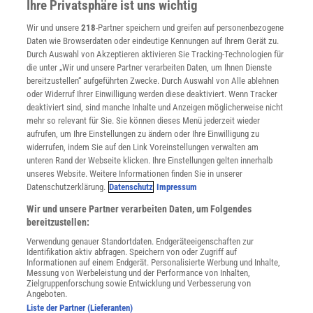
Ihre Privatsphäre ist uns wichtig
Verträge kündigen
Wir und unsere
218
-Partner speichern und greifen auf personenbezogene
Widerruf
Daten wie Browserdaten oder eindeutige Kennungen auf Ihrem Gerät zu.
INFO
Durch Auswahl von Akzeptieren aktivieren Sie Tracking-Technologien für
Mediadaten
die unter „Wir und unsere Partner verarbeiten Daten, um Ihnen Dienste
bereitzustellen“ aufgeführten Zwecke. Durch Auswahl von Alle ablehnen
Datenschutz
oder Widerruf Ihrer Einwilligung werden diese deaktiviert. Wenn Tracker
Nutzungsbedingungen
deaktiviert sind, sind manche Inhalte und Anzeigen möglicherweise nicht
Cookie-Einstellungen
mehr so relevant für Sie. Sie können dieses Menü jederzeit wieder
Utiq verwalten
aufrufen, um Ihre Einstellungen zu ändern oder Ihre Einwilligung zu
Nutzungsbasierte Onlinewerbung
widerrufen, indem Sie auf den Link Voreinstellungen verwalten am
Alle Artikel
unteren Rand der Webseite klicken. Ihre Einstellungen gelten innerhalb
unseres Website. Weitere Informationen finden Sie in unserer
Impressum
Datenschutzerklärung.
Datenschutz
Impressum
WEITERE ANGEBOTE
Wir und unsere Partner verarbeiten Daten, um Folgendes
Angebote für Schulen
bereitzustellen:
Angebote für Institutionen
Verwendung genauer Standortdaten. Endgeräteeigenschaften zur
Sprachen lernen mit Gymglish
Identifikation aktiv abfragen. Speichern von oder Zugriff auf
Lexika
Informationen auf einem Endgerät. Personalisierte Werbung und Inhalte,
Messung von Werbeleistung und der Performance von Inhalten,
Für Spektrum schreiben
Zielgruppenforschung sowie Entwicklung und Verbesserung von
Zugänglichkeitserklärung
Angeboten.
Liste der Partner (Lieferanten)