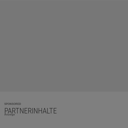
SPONSORED
PARTNERINHALTE
Anzeige