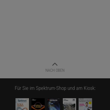
NACH OBEN
Für Sie im Spektrum-Shop und am Kiosk: