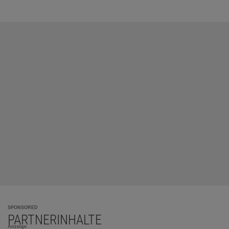
SPONSORED
PARTNERINHALTE
Anzeige