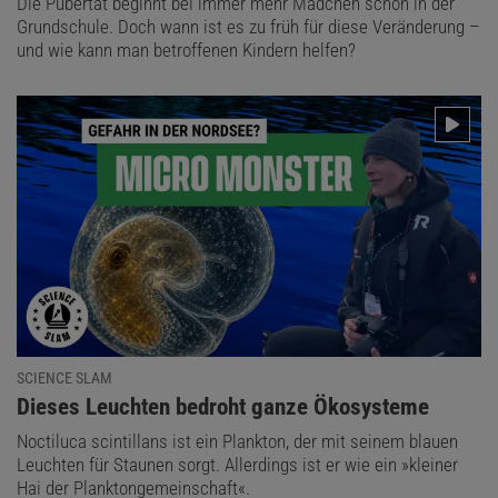
Die Pubertät beginnt bei immer mehr Mädchen schon in der
Grundschule. Doch wann ist es zu früh für diese Veränderung –
und wie kann man betroffenen Kindern helfen?
SCIENCE SLAM
:
Dieses Leuchten bedroht ganze Ökosysteme
Noctiluca scintillans ist ein Plankton, der mit seinem blauen
Leuchten für Staunen sorgt. Allerdings ist er wie ein »kleiner
Hai der Planktongemeinschaft«.