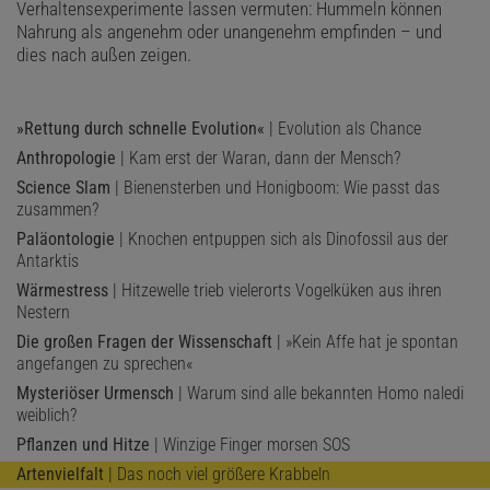
Verhaltensexperimente lassen vermuten: Hummeln können
Nahrung als angenehm oder unangenehm empfinden – und
dies nach außen zeigen.
»Rettung durch schnelle Evolution«
| Evolution als Chance
Anthropologie
| Kam erst der Waran, dann der Mensch?
Science Slam
| Bienensterben und Honigboom: Wie passt das
zusammen?
Paläontologie
| Knochen entpuppen sich als Dinofossil aus der
Antarktis
Wärmestress
| Hitzewelle trieb vielerorts Vogelküken aus ihren
Nestern
Die großen Fragen der Wissenschaft
| »Kein Affe hat je spontan
angefangen zu sprechen«
Mysteriöser Urmensch
| Warum sind alle bekannten Homo naledi
weiblich?
Pflanzen und Hitze
| Winzige Finger morsen SOS
Artenvielfalt
| Das noch viel größere Krabbeln