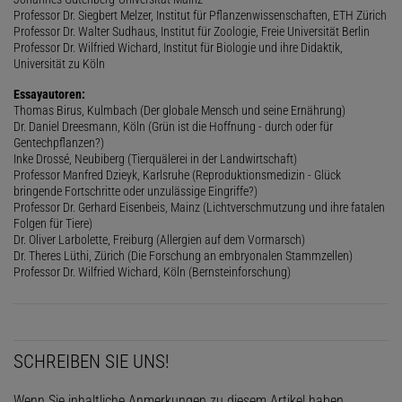
Professor Dr. Siegbert Melzer, Institut für Pflanzenwissenschaften, ETH Zürich
Professor Dr. Walter Sudhaus, Institut für Zoologie, Freie Universität Berlin
Professor Dr. Wilfried Wichard, Institut für Biologie und ihre Didaktik,
Universität zu Köln
Essayautoren:
Thomas Birus, Kulmbach (Der globale Mensch und seine Ernährung)
Dr. Daniel Dreesmann, Köln (Grün ist die Hoffnung - durch oder für
Gentechpflanzen?)
Inke Drossé, Neubiberg (Tierquälerei in der Landwirtschaft)
Professor Manfred Dzieyk, Karlsruhe (Reproduktionsmedizin - Glück
bringende Fortschritte oder unzulässige Eingriffe?)
Professor Dr. Gerhard Eisenbeis, Mainz (Lichtverschmutzung und ihre fatalen
Folgen für Tiere)
Dr. Oliver Larbolette, Freiburg (Allergien auf dem Vormarsch)
Dr. Theres Lüthi, Zürich (Die Forschung an embryonalen Stammzellen)
Professor Dr. Wilfried Wichard, Köln (Bernsteinforschung)
SCHREIBEN SIE UNS!
Wenn Sie inhaltliche Anmerkungen zu diesem Artikel haben,