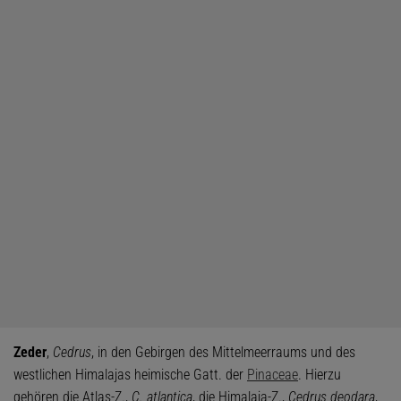
Zeder
,
Cedrus
, in den Gebirgen des Mittelmeerraums und des
westlichen Himalajas heimische Gatt. der
Pinaceae
. Hierzu
gehören die Atlas-Z.,
C. atlantica
, die Himalaja-Z.,
Cedrus deodara
,