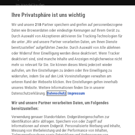
Im Handel kaufen
Presse
Ihre Privatsphäre ist uns wichtig
Verträge kündigen
Wir und unsere
218
-Partner speichern und greifen auf personenbezogene
Widerruf
Daten wie Browserdaten oder eindeutige Kennungen auf Ihrem Gerät zu.
INFO
Durch Auswahl von Akzeptieren aktivieren Sie Tracking-Technologien für
Mediadaten
die unter „Wir und unsere Partner verarbeiten Daten, um Ihnen Dienste
bereitzustellen“ aufgeführten Zwecke. Durch Auswahl von Alle ablehnen
Datenschutz
oder Widerruf Ihrer Einwilligung werden diese deaktiviert. Wenn Tracker
Nutzungsbedingungen
deaktiviert sind, sind manche Inhalte und Anzeigen möglicherweise nicht
Cookie-Einstellungen
mehr so relevant für Sie. Sie können dieses Menü jederzeit wieder
Utiq verwalten
aufrufen, um Ihre Einstellungen zu ändern oder Ihre Einwilligung zu
Nutzungsbasierte Onlinewerbung
widerrufen, indem Sie auf den Link Voreinstellungen verwalten am
Alle Artikel
unteren Rand der Webseite klicken. Ihre Einstellungen gelten innerhalb
unseres Website. Weitere Informationen finden Sie in unserer
Impressum
Datenschutzerklärung.
Datenschutz
Impressum
WEITERE ANGEBOTE
Wir und unsere Partner verarbeiten Daten, um Folgendes
Angebote für Schulen
bereitzustellen:
Angebote für Institutionen
Verwendung genauer Standortdaten. Endgeräteeigenschaften zur
Sprachen lernen mit Gymglish
Identifikation aktiv abfragen. Speichern von oder Zugriff auf
Lexika
Informationen auf einem Endgerät. Personalisierte Werbung und Inhalte,
Messung von Werbeleistung und der Performance von Inhalten,
Für Spektrum schreiben
Zielgruppenforschung sowie Entwicklung und Verbesserung von