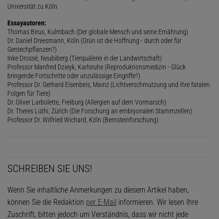
Universität zu Köln
Essayautoren:
Thomas Birus, Kulmbach (Der globale Mensch und seine Ernährung)
Dr. Daniel Dreesmann, Köln (Grün ist die Hoffnung - durch oder für
Gentechpflanzen?)
Inke Drossé, Neubiberg (Tierquälerei in der Landwirtschaft)
Professor Manfred Dzieyk, Karlsruhe (Reproduktionsmedizin - Glück
bringende Fortschritte oder unzulässige Eingriffe?)
Professor Dr. Gerhard Eisenbeis, Mainz (Lichtverschmutzung und ihre fatalen
Folgen für Tiere)
Dr. Oliver Larbolette, Freiburg (Allergien auf dem Vormarsch)
Dr. Theres Lüthi, Zürich (Die Forschung an embryonalen Stammzellen)
Professor Dr. Wilfried Wichard, Köln (Bernsteinforschung)
SCHREIBEN SIE UNS!
Wenn Sie inhaltliche Anmerkungen zu diesem Artikel haben,
können Sie die Redaktion
per E-Mail
informieren. Wir lesen Ihre
Zuschrift, bitten jedoch um Verständnis, dass wir nicht jede