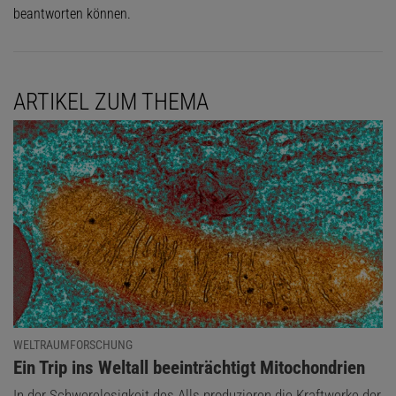
beantworten können.
ARTIKEL ZUM THEMA
WELTRAUMFORSCHUNG
:
Ein Trip ins Weltall beeinträchtigt Mitochondrien
In der Schwerelosigkeit des Alls produzieren die Kraftwerke der