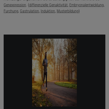
Genexpression
. (
differenzielle Genaktivität
,
Embryonalentwicklung
,
Furchung
,
Gastrulation
,
Induktion
,
Musterbildung
)