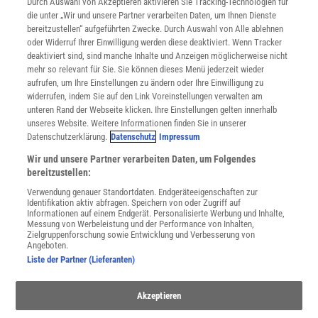
INFO
Durch Auswahl von Akzeptieren aktivieren Sie Tracking-Technologien für
Mediadaten
die unter „Wir und unsere Partner verarbeiten Daten, um Ihnen Dienste
bereitzustellen“ aufgeführten Zwecke. Durch Auswahl von Alle ablehnen
Datenschutz
oder Widerruf Ihrer Einwilligung werden diese deaktiviert. Wenn Tracker
Nutzungsbedingungen
deaktiviert sind, sind manche Inhalte und Anzeigen möglicherweise nicht
Cookie-Einstellungen
mehr so relevant für Sie. Sie können dieses Menü jederzeit wieder
Utiq verwalten
aufrufen, um Ihre Einstellungen zu ändern oder Ihre Einwilligung zu
Nutzungsbasierte Onlinewerbung
widerrufen, indem Sie auf den Link Voreinstellungen verwalten am
Alle Artikel
unteren Rand der Webseite klicken. Ihre Einstellungen gelten innerhalb
unseres Website. Weitere Informationen finden Sie in unserer
Impressum
Datenschutzerklärung.
Datenschutz
Impressum
WEITERE ANGEBOTE
Wir und unsere Partner verarbeiten Daten, um Folgendes
Angebote für Schulen
bereitzustellen:
Angebote für Institutionen
Verwendung genauer Standortdaten. Endgeräteeigenschaften zur
Sprachen lernen mit Gymglish
Identifikation aktiv abfragen. Speichern von oder Zugriff auf
Lexika
Informationen auf einem Endgerät. Personalisierte Werbung und Inhalte,
Messung von Werbeleistung und der Performance von Inhalten,
Für Spektrum schreiben
Zielgruppenforschung sowie Entwicklung und Verbesserung von
Zugänglichkeitserklärung
Angeboten.
Liste der Partner (Lieferanten)
WEBSEITEN
KielSCN
Akzeptieren
Wissenschaft in die Schulen
SciLogs