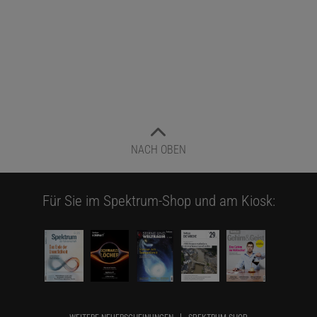
NACH OBEN
Für Sie im Spektrum-Shop und am Kiosk: