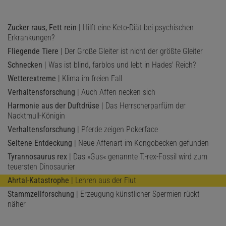
Zucker raus, Fett rein
| Hilft eine Keto-Diät bei psychischen
Erkrankungen?
Fliegende Tiere
| Der Große Gleiter ist nicht der größte Gleiter
Schnecken
| Was ist blind, farblos und lebt in Hades' Reich?
Wetterextreme
| Klima im freien Fall
Verhaltensforschung
| Auch Affen necken sich
Harmonie aus der Duftdrüse
| Das Herrscherparfüm der
Nacktmull-Königin
Verhaltensforschung
| Pferde zeigen Pokerface
Seltene Entdeckung
| Neue Affenart im Kongobecken gefunden
Tyrannosaurus rex
| Das »Gus« genannte T.-rex-Fossil wird zum
teuersten Dinosaurier
Ahrtal-Katastrophe
| Lehren aus der Flut
Stammzellforschung
| Erzeugung künstlicher Spermien rückt
näher