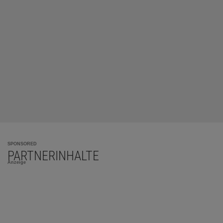
SPONSORED
PARTNERINHALTE
Anzeige