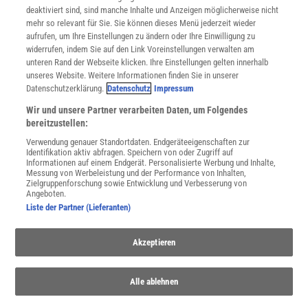
Nutzungsbedingungen
deaktiviert sind, sind manche Inhalte und Anzeigen möglicherweise nicht
Cookie-Einstellungen
mehr so relevant für Sie. Sie können dieses Menü jederzeit wieder
Utiq verwalten
aufrufen, um Ihre Einstellungen zu ändern oder Ihre Einwilligung zu
Nutzungsbasierte Onlinewerbung
widerrufen, indem Sie auf den Link Voreinstellungen verwalten am
Alle Artikel
unteren Rand der Webseite klicken. Ihre Einstellungen gelten innerhalb
unseres Website. Weitere Informationen finden Sie in unserer
Impressum
Datenschutzerklärung.
Datenschutz
Impressum
WEITERE ANGEBOTE
Wir und unsere Partner verarbeiten Daten, um Folgendes
Angebote für Schulen
bereitzustellen:
Angebote für Institutionen
Verwendung genauer Standortdaten. Endgeräteeigenschaften zur
Sprachen lernen mit Gymglish
Identifikation aktiv abfragen. Speichern von oder Zugriff auf
Lexika
Informationen auf einem Endgerät. Personalisierte Werbung und Inhalte,
Messung von Werbeleistung und der Performance von Inhalten,
Für Spektrum schreiben
Zielgruppenforschung sowie Entwicklung und Verbesserung von
Zugänglichkeitserklärung
Angeboten.
Liste der Partner (Lieferanten)
WEBSEITEN
KielSCN
Akzeptieren
Wissenschaft in die Schulen
SciLogs
Alle ablehnen