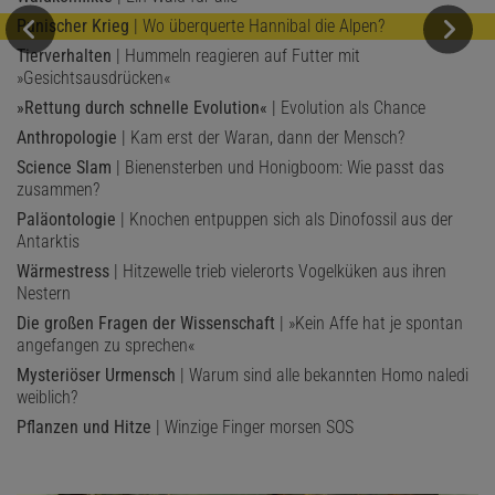
Punischer Krieg
| Wo überquerte Hannibal die Alpen?
Tierverhalten
| Hummeln reagieren auf Futter mit
»Gesichtsausdrücken«
»Rettung durch schnelle Evolution«
| Evolution als Chance
Anthropologie
| Kam erst der Waran, dann der Mensch?
Science Slam
| Bienensterben und Honigboom: Wie passt das
zusammen?
Paläontologie
| Knochen entpuppen sich als Dinofossil aus der
Antarktis
Wärmestress
| Hitzewelle trieb vielerorts Vogelküken aus ihren
Nestern
Die großen Fragen der Wissenschaft
| »Kein Affe hat je spontan
angefangen zu sprechen«
Mysteriöser Urmensch
| Warum sind alle bekannten Homo naledi
weiblich?
Pflanzen und Hitze
| Winzige Finger morsen SOS