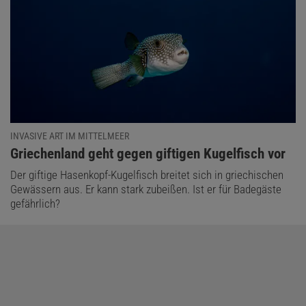
INVASIVE ART IM MITTELMEER
:
Griechenland geht gegen giftigen Kugelfisch vor
Der giftige Hasenkopf-Kugelfisch breitet sich in griechischen
Gewässern aus. Er kann stark zubeißen. Ist er für Badegäste
gefährlich?