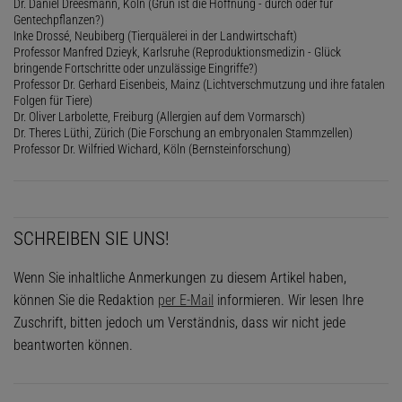
Dr. Daniel Dreesmann, Köln (Grün ist die Hoffnung - durch oder für
Gentechpflanzen?)
Inke Drossé, Neubiberg (Tierquälerei in der Landwirtschaft)
Professor Manfred Dzieyk, Karlsruhe (Reproduktionsmedizin - Glück
bringende Fortschritte oder unzulässige Eingriffe?)
Professor Dr. Gerhard Eisenbeis, Mainz (Lichtverschmutzung und ihre fatalen
Folgen für Tiere)
Dr. Oliver Larbolette, Freiburg (Allergien auf dem Vormarsch)
Dr. Theres Lüthi, Zürich (Die Forschung an embryonalen Stammzellen)
Professor Dr. Wilfried Wichard, Köln (Bernsteinforschung)
SCHREIBEN SIE UNS!
Wenn Sie inhaltliche Anmerkungen zu diesem Artikel haben,
können Sie die Redaktion
per E-Mail
informieren. Wir lesen Ihre
Zuschrift, bitten jedoch um Verständnis, dass wir nicht jede
beantworten können.