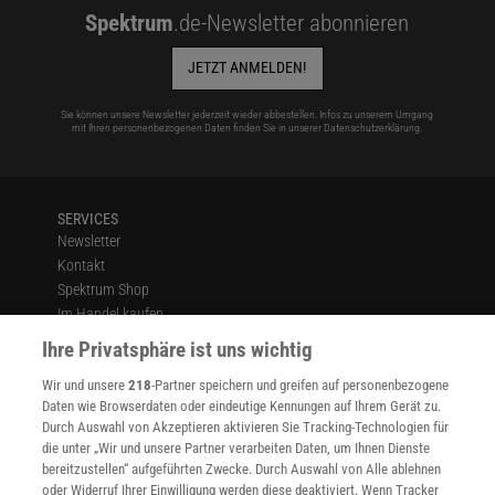
Spektrum
.de-Newsletter abonnieren
JETZT ANMELDEN!
Sie können unsere Newsletter jederzeit wieder abbestellen. Infos zu unserem Umgang
mit Ihren personenbezogenen Daten finden Sie in unserer
Datenschutzerklärung
.
SERVICES
Newsletter
Kontakt
Spektrum Shop
Im Handel kaufen
Presse
Ihre Privatsphäre ist uns wichtig
Verträge kündigen
Wir und unsere
218
-Partner speichern und greifen auf personenbezogene
Widerruf
Daten wie Browserdaten oder eindeutige Kennungen auf Ihrem Gerät zu.
INFO
Durch Auswahl von Akzeptieren aktivieren Sie Tracking-Technologien für
Mediadaten
die unter „Wir und unsere Partner verarbeiten Daten, um Ihnen Dienste
bereitzustellen“ aufgeführten Zwecke. Durch Auswahl von Alle ablehnen
Datenschutz
oder Widerruf Ihrer Einwilligung werden diese deaktiviert. Wenn Tracker