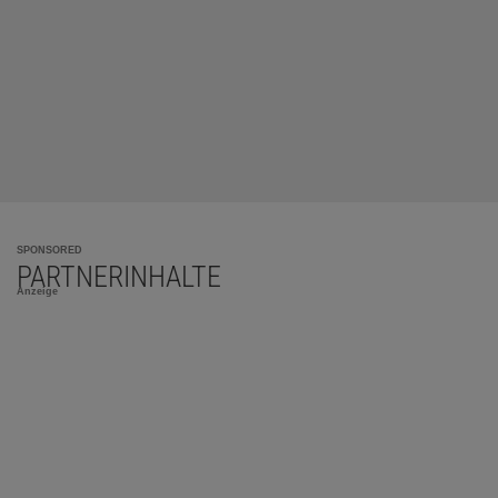
SPONSORED
PARTNERINHALTE
Anzeige