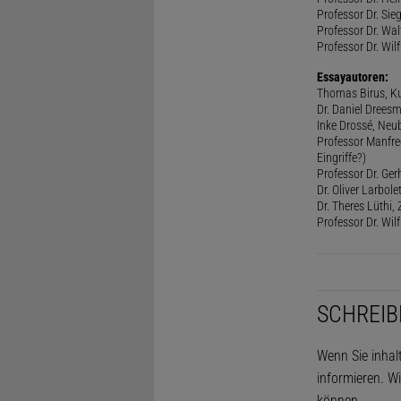
Professor Dr. Sie
Professor Dr. Walt
Professor Dr. Wilf
Essayautoren:
Thomas Birus, Ku
Dr. Daniel Dreesm
Inke Drossé, Neub
Professor Manfred
Eingriffe?)
Professor Dr. Ger
Dr. Oliver Larbol
Dr. Theres Lüthi
Professor Dr. Wil
SCHREIB
Wenn Sie inhal
informieren. Wi
können.