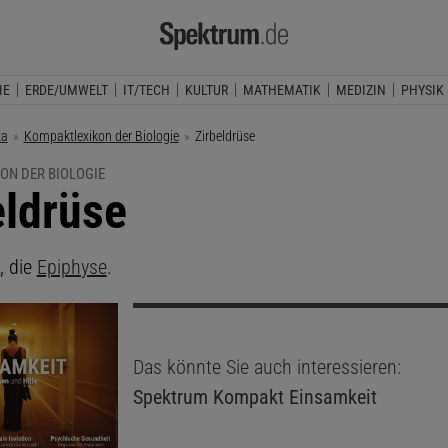
IE
ERDE/UMWELT
IT/TECH
KULTUR
MATHEMATIK
MEDIZIN
PHYSIK
ka
Kompaktlexikon der Biologie
Aktuelle Seite:
Zirbeldrüse
ON DER BIOLOGIE
eldrüse
, die
Epiphyse
.
Das könnte Sie auch interessieren:
Spektrum Kompakt
Einsamkeit