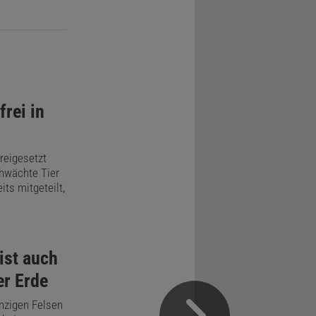
rei in
freigesetzt
chwächte Tier
ts mitgeteilt,
ist auch
er Erde
inzigen Felsen