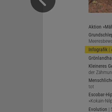
Aktion »Mäh
Grundschlep
Meeresbewo
Infografik
| 
Grönlandha
Kleineres 
der Zähmung
Menschlich
tot
Escobar-Hi
»Kokain-Nil
Evolution
| 