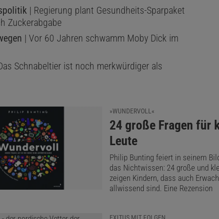
politik
| Regierung plant Gesundheits-Sparpaket
ich Zuckerabgabe
wegen
| Vor 60 Jahren schwamm Moby Dick im
Das Schnabeltier ist noch merkwürdiger als
»WUNDERVOLL«
:
24 große Fragen für k
Leute
Philip Bunting feiert in seinem B
das Nichtwissen: 24 große und kl
zeigen Kindern, dass auch Erwach
allwissend sind. Eine Rezension
EXITUS MIT FOLGEN