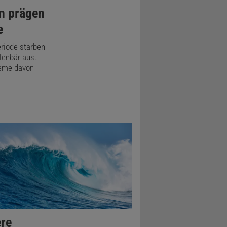
n prägen
e
riode starben
enbär aus.
teme davon
re