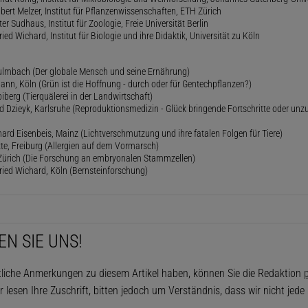
gbert Melzer, Institut für Pflanzenwissenschaften, ETH Zürich
er Sudhaus, Institut für Zoologie, Freie Universität Berlin
ried Wichard, Institut für Biologie und ihre Didaktik, Universität zu Köln
lmbach (Der globale Mensch und seine Ernährung)
ann, Köln (Grün ist die Hoffnung - durch oder für Gentechpflanzen?)
iberg (Tierquälerei in der Landwirtschaft)
 Dzieyk, Karlsruhe (Reproduktionsmedizin - Glück bringende Fortschritte oder unz
hard Eisenbeis, Mainz (Lichtverschmutzung und ihre fatalen Folgen für Tiere)
ette, Freiburg (Allergien auf dem Vormarsch)
, Zürich (Die Forschung an embryonalen Stammzellen)
fried Wichard, Köln (Bernsteinforschung)
EN SIE UNS!
tliche Anmerkungen zu diesem Artikel haben, können Sie die Redaktion
p
r lesen Ihre Zuschrift, bitten jedoch um Verständnis, dass wir nicht jed