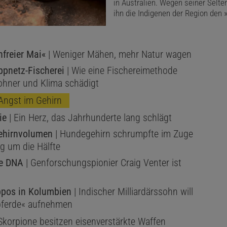
in Australien. Wegen seiner Selte
ihn die Indigenen der Region den 
freier Mai«
| Weniger Mähen, mehr Natur wagen
pnetz-Fischerei
| Wie eine Fischereimethode
hner und Klima schädigt
Angst im Gehirn
ie
| Ein Herz, das Jahrhunderte lang schlägt
Gehirnvolumen
| Hundegehirn schrumpfte im Zuge
 um die Hälfte
e DNA
| Genforschungspionier Craig Venter ist
ppos in Kolumbien
| Indischer Milliardärssohn will
pferde« aufnehmen
Skorpione besitzen eisenverstärkte Waffen