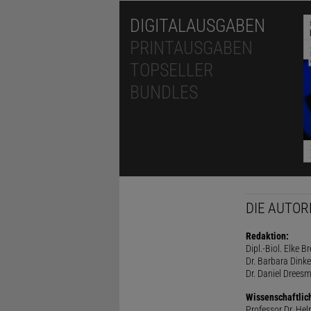
DIGITALAUSGABEN
PRINTAUSGABEN
TOPSELLER
BUNDLES
DIE AUTOR
Redaktion:
Dipl.-Biol. Elke B
Dr. Barbara Dinke
Dr. Daniel Drees
Wissenschaftlic
Professor Dr. He