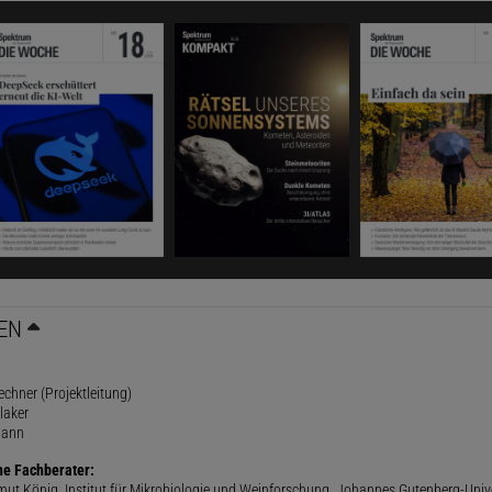
EN
rechner (Projektleitung)
laker
mann
he Fachberater:
lmut König, Institut für Mikrobiologie und Weinforschung, Johannes Gutenberg-Univ