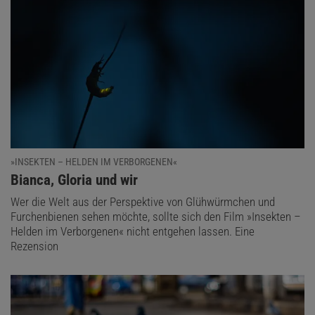
»INSEKTEN – HELDEN IM VERBORGENEN«
:
Bianca, Gloria und wir
Wer die Welt aus der Perspektive von Glühwürmchen und
Furchenbienen sehen möchte, sollte sich den Film »Insekten –
Helden im Verborgenen« nicht entgehen lassen. Eine
Rezension