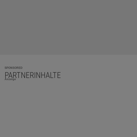
SPONSORED
PARTNERINHALTE
Anzeige