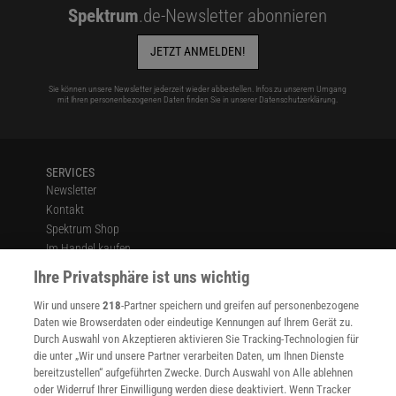
Spektrum
.de-Newsletter abonnieren
JETZT ANMELDEN!
Sie können unsere Newsletter jederzeit wieder abbestellen. Infos zu unserem Umgang
mit Ihren personenbezogenen Daten finden Sie in unserer
Datenschutzerklärung
.
SERVICES
Newsletter
Kontakt
Spektrum Shop
Im Handel kaufen
Presse
Ihre Privatsphäre ist uns wichtig
Verträge kündigen
Wir und unsere
218
-Partner speichern und greifen auf personenbezogene
Widerruf
Daten wie Browserdaten oder eindeutige Kennungen auf Ihrem Gerät zu.
INFO
Durch Auswahl von Akzeptieren aktivieren Sie Tracking-Technologien für
Mediadaten
die unter „Wir und unsere Partner verarbeiten Daten, um Ihnen Dienste
bereitzustellen“ aufgeführten Zwecke. Durch Auswahl von Alle ablehnen
Datenschutz
oder Widerruf Ihrer Einwilligung werden diese deaktiviert. Wenn Tracker
Nutzungsbedingungen