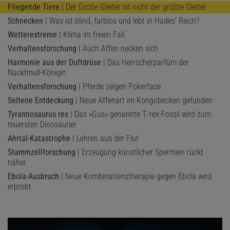
Fliegende Tiere
| Der Große Gleiter ist nicht der größte Gleiter
Schnecken
| Was ist blind, farblos und lebt in Hades' Reich?
Wetterextreme
| Klima im freien Fall
Verhaltensforschung
| Auch Affen necken sich
Harmonie aus der Duftdrüse
| Das Herrscherparfüm der
Nacktmull-Königin
Verhaltensforschung
| Pferde zeigen Pokerface
Seltene Entdeckung
| Neue Affenart im Kongobecken gefunden
Tyrannosaurus rex
| Das »Gus« genannte T.-rex-Fossil wird zum
teuersten Dinosaurier
Ahrtal-Katastrophe
| Lehren aus der Flut
Stammzellforschung
| Erzeugung künstlicher Spermien rückt
näher
Ebola-Ausbruch
| Neue Kombinationstherapie gegen Ebola wird
erprobt