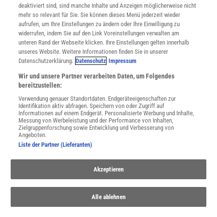
deaktiviert sind, sind manche Inhalte und Anzeigen möglicherweise nicht
Cookie-Einstellungen
mehr so relevant für Sie. Sie können dieses Menü jederzeit wieder
Utiq verwalten
aufrufen, um Ihre Einstellungen zu ändern oder Ihre Einwilligung zu
Nutzungsbasierte Onlinewerbung
widerrufen, indem Sie auf den Link Voreinstellungen verwalten am
Alle Artikel
unteren Rand der Webseite klicken. Ihre Einstellungen gelten innerhalb
unseres Website. Weitere Informationen finden Sie in unserer
Impressum
Datenschutzerklärung.
Datenschutz
Impressum
WEITERE ANGEBOTE
Wir und unsere Partner verarbeiten Daten, um Folgendes
Angebote für Schulen
bereitzustellen:
Angebote für Institutionen
Verwendung genauer Standortdaten. Endgeräteeigenschaften zur
Sprachen lernen mit Gymglish
Identifikation aktiv abfragen. Speichern von oder Zugriff auf
Lexika
Informationen auf einem Endgerät. Personalisierte Werbung und Inhalte,
Messung von Werbeleistung und der Performance von Inhalten,
Für Spektrum schreiben
Zielgruppenforschung sowie Entwicklung und Verbesserung von
Zugänglichkeitserklärung
Angeboten.
Liste der Partner (Lieferanten)
WEBSEITEN
KielSCN
Akzeptieren
Wissenschaft in die Schulen
SciLogs
Alle ablehnen