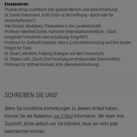
Essayautoren:
Thomas Birus, Kulmbach (Der globale Mensch und seine Ernährung)
Dr. Daniel Dreesmann, Köln (Grün ist die Hoffnung - durch oder für
Gentechpflanzen?)
Inke Drossé, Neubiberg (Tierquälerei in der Landwirtschaft)
Professor Manfred Dzieyk, Karlsruhe (Reproduktionsmedizin - Glück
bringende Fortschritte oder unzulässige Eingriffe?)
Professor Dr. Gerhard Eisenbeis, Mainz (Lichtverschmutzung und ihre fatalen
Folgen für Tiere)
Dr. Oliver Larbolette, Freiburg (Allergien auf dem Vormarsch)
Dr. Theres Lüthi, Zürich (Die Forschung an embryonalen Stammzellen)
Professor Dr. Wilfried Wichard, Köln (Bernsteinforschung)
SCHREIBEN SIE UNS!
Wenn Sie inhaltliche Anmerkungen zu diesem Artikel haben,
können Sie die Redaktion
per E-Mail
informieren. Wir lesen Ihre
Zuschrift, bitten jedoch um Verständnis, dass wir nicht jede
beantworten können.