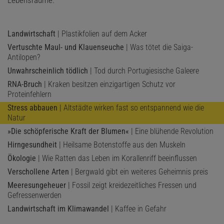
Landwirtschaft
| Plastikfolien auf dem Acker
Vertuschte Maul- und Klauenseuche
| Was tötet die Saiga-
Antilopen?
Unwahrscheinlich tödlich
| Tod durch Portugiesische Galeere
RNA-Bruch
| Kraken besitzen einzigartigen Schutz vor
Proteinfehlern
Stress abbauen
| Altstädte wirken fast so entspannend wie die
Natur
»Die schöpferische Kraft der Blumen«
| Eine blühende Revolution
Hirngesundheit
| Heilsame Botenstoffe aus den Muskeln
Ökologie
| Wie Ratten das Leben im Korallenriff beeinflussen
Verschollene Arten
| Bergwald gibt ein weiteres Geheimnis preis
Meeresungeheuer
| Fossil zeigt kreidezeitliches Fressen und
Gefressenwerden
Landwirtschaft im Klimawandel
| Kaffee in Gefahr