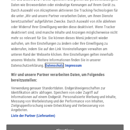
Daten wie Browserdaten oder eindeutige Kennungen auf Ihrem Gerät zu.
INFO
Durch Auswahl von Akzeptieren aktivieren Sie Tracking-Technologien für
Mediadaten
die unter „Wir und unsere Partner verarbeiten Daten, um Ihnen Dienste
bereitzustellen“ aufgeführten Zwecke. Durch Auswahl von Alle ablehnen
Datenschutz
oder Widerruf Ihrer Einwilligung werden diese deaktiviert. Wenn Tracker
Nutzungsbedingungen
deaktiviert sind, sind manche Inhalte und Anzeigen möglicherweise nicht
Cookie-Einstellungen
mehr so relevant für Sie. Sie können dieses Menü jederzeit wieder
Utiq verwalten
aufrufen, um Ihre Einstellungen zu ändern oder Ihre Einwilligung zu
Nutzungsbasierte Onlinewerbung
widerrufen, indem Sie auf den Link Voreinstellungen verwalten am
Alle Artikel
unteren Rand der Webseite klicken. Ihre Einstellungen gelten innerhalb
unseres Website. Weitere Informationen finden Sie in unserer
Impressum
Datenschutzerklärung.
Datenschutz
Impressum
WEITERE ANGEBOTE
Wir und unsere Partner verarbeiten Daten, um Folgendes
Angebote für Schulen
bereitzustellen:
Angebote für Institutionen
Verwendung genauer Standortdaten. Endgeräteeigenschaften zur
Sprachen lernen mit Gymglish
Identifikation aktiv abfragen. Speichern von oder Zugriff auf
Lexika
Informationen auf einem Endgerät. Personalisierte Werbung und Inhalte,
Messung von Werbeleistung und der Performance von Inhalten,
Für Spektrum schreiben
Zielgruppenforschung sowie Entwicklung und Verbesserung von
Zugänglichkeitserklärung
Angeboten.
Liste der Partner (Lieferanten)
WEBSEITEN
KielSCN