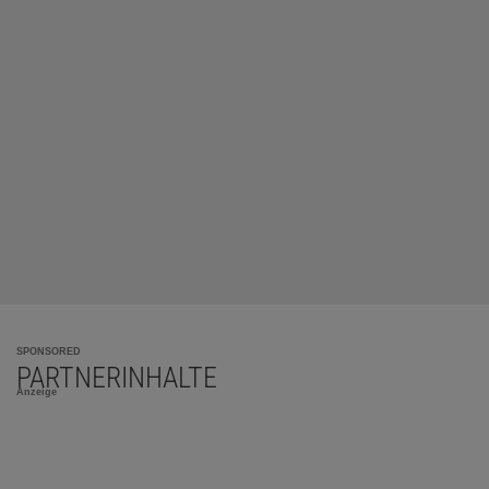
SPONSORED
PARTNERINHALTE
Anzeige