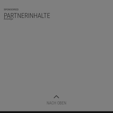
SPONSORED
PARTNERINHALTE
Anzeige
NACH OBEN