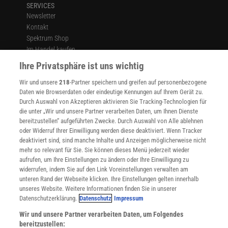
SERVICES
Newsletter
Kontakt
Spektrum Shop
Im Handel kaufen
Presse
Ihre Privatsphäre ist uns wichtig
Verträge kündigen
Wir und unsere
218
-Partner speichern und greifen auf personenbezogene
Widerruf
Daten wie Browserdaten oder eindeutige Kennungen auf Ihrem Gerät zu.
INFO
Durch Auswahl von Akzeptieren aktivieren Sie Tracking-Technologien für
Mediadaten
die unter „Wir und unsere Partner verarbeiten Daten, um Ihnen Dienste
bereitzustellen“ aufgeführten Zwecke. Durch Auswahl von Alle ablehnen
Datenschutz
oder Widerruf Ihrer Einwilligung werden diese deaktiviert. Wenn Tracker
Nutzungsbedingungen
deaktiviert sind, sind manche Inhalte und Anzeigen möglicherweise nicht
Cookie-Einstellungen
mehr so relevant für Sie. Sie können dieses Menü jederzeit wieder
Utiq verwalten
aufrufen, um Ihre Einstellungen zu ändern oder Ihre Einwilligung zu
Nutzungsbasierte Onlinewerbung
widerrufen, indem Sie auf den Link Voreinstellungen verwalten am
Alle Artikel
unteren Rand der Webseite klicken. Ihre Einstellungen gelten innerhalb
unseres Website. Weitere Informationen finden Sie in unserer
Impressum
Datenschutzerklärung.
Datenschutz
Impressum
WEITERE ANGEBOTE
Wir und unsere Partner verarbeiten Daten, um Folgendes
Angebote für Schulen
bereitzustellen: