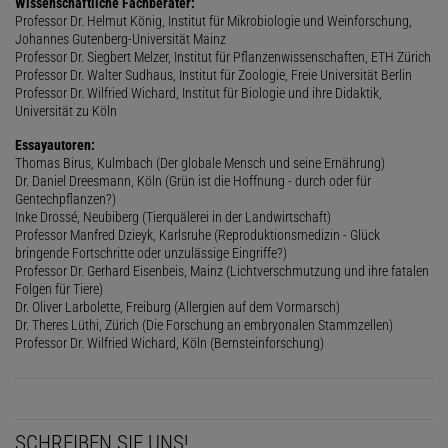
Wissenschaftliche Fachberater:
Professor Dr. Helmut König, Institut für Mikrobiologie und Weinforschung,
Johannes Gutenberg-Universität Mainz
Professor Dr. Siegbert Melzer, Institut für Pflanzenwissenschaften, ETH Zürich
Professor Dr. Walter Sudhaus, Institut für Zoologie, Freie Universität Berlin
Professor Dr. Wilfried Wichard, Institut für Biologie und ihre Didaktik,
Universität zu Köln
Essayautoren:
Thomas Birus, Kulmbach (Der globale Mensch und seine Ernährung)
Dr. Daniel Dreesmann, Köln (Grün ist die Hoffnung - durch oder für
Gentechpflanzen?)
Inke Drossé, Neubiberg (Tierquälerei in der Landwirtschaft)
Professor Manfred Dzieyk, Karlsruhe (Reproduktionsmedizin - Glück
bringende Fortschritte oder unzulässige Eingriffe?)
Professor Dr. Gerhard Eisenbeis, Mainz (Lichtverschmutzung und ihre fatalen
Folgen für Tiere)
Dr. Oliver Larbolette, Freiburg (Allergien auf dem Vormarsch)
Dr. Theres Lüthi, Zürich (Die Forschung an embryonalen Stammzellen)
Professor Dr. Wilfried Wichard, Köln (Bernsteinforschung)
SCHREIBEN SIE UNS!