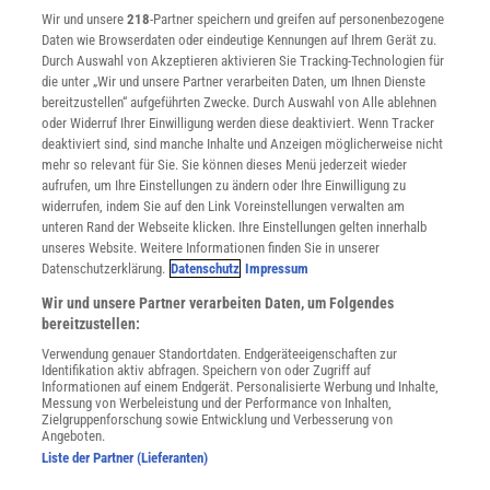
Wir und unsere
218
-Partner speichern und greifen auf personenbezogene
Widerruf
Daten wie Browserdaten oder eindeutige Kennungen auf Ihrem Gerät zu.
INFO
Durch Auswahl von Akzeptieren aktivieren Sie Tracking-Technologien für
Mediadaten
die unter „Wir und unsere Partner verarbeiten Daten, um Ihnen Dienste
bereitzustellen“ aufgeführten Zwecke. Durch Auswahl von Alle ablehnen
Datenschutz
oder Widerruf Ihrer Einwilligung werden diese deaktiviert. Wenn Tracker
Nutzungsbedingungen
deaktiviert sind, sind manche Inhalte und Anzeigen möglicherweise nicht
Cookie-Einstellungen
mehr so relevant für Sie. Sie können dieses Menü jederzeit wieder
Utiq verwalten
aufrufen, um Ihre Einstellungen zu ändern oder Ihre Einwilligung zu
Nutzungsbasierte Onlinewerbung
widerrufen, indem Sie auf den Link Voreinstellungen verwalten am
Alle Artikel
unteren Rand der Webseite klicken. Ihre Einstellungen gelten innerhalb
unseres Website. Weitere Informationen finden Sie in unserer
Impressum
Datenschutzerklärung.
Datenschutz
Impressum
WEITERE ANGEBOTE
Wir und unsere Partner verarbeiten Daten, um Folgendes
Angebote für Schulen
bereitzustellen:
Angebote für Institutionen
Verwendung genauer Standortdaten. Endgeräteeigenschaften zur
Sprachen lernen mit Gymglish
Identifikation aktiv abfragen. Speichern von oder Zugriff auf
Lexika
Informationen auf einem Endgerät. Personalisierte Werbung und Inhalte,
Messung von Werbeleistung und der Performance von Inhalten,
Für Spektrum schreiben
Zielgruppenforschung sowie Entwicklung und Verbesserung von
Zugänglichkeitserklärung
Angeboten.
Liste der Partner (Lieferanten)
WEBSEITEN