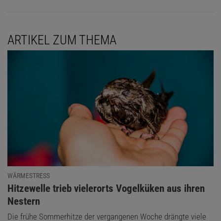
ARTIKEL ZUM THEMA
WÄRMESTRESS
:
Hitzewelle trieb vielerorts Vogelküken aus ihren
Nestern
Die frühe Sommerhitze der vergangenen Woche drängte viele