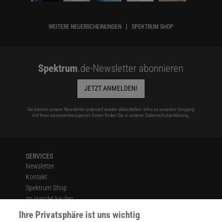
WEITERE NEUERSCHEINUNGEN
SPEKTRUM SHOP
Spektrum
.de-Newsletter abonnieren
JETZT ANMELDEN!
Sie können unsere Newsletter jederzeit wieder abbestellen. Infos zu unserem Umgang
mit Ihren personenbezogenen Daten finden Sie in unserer
Datenschutzerklärung
.
SERVICES
Newsletter
Kontakt
Spektrum Shop
Im Handel kaufen
Presse
Ihre Privatsphäre ist uns wichtig
Verträge kündigen