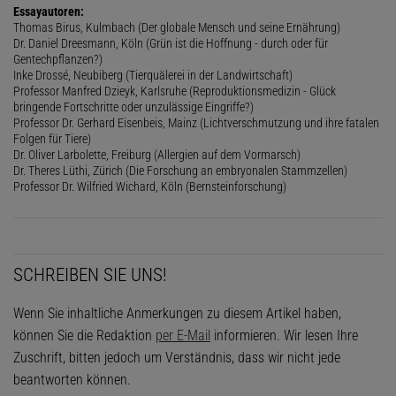
Essayautoren:
Thomas Birus, Kulmbach (Der globale Mensch und seine Ernährung)
Dr. Daniel Dreesmann, Köln (Grün ist die Hoffnung - durch oder für
Gentechpflanzen?)
Inke Drossé, Neubiberg (Tierquälerei in der Landwirtschaft)
Professor Manfred Dzieyk, Karlsruhe (Reproduktionsmedizin - Glück
bringende Fortschritte oder unzulässige Eingriffe?)
Professor Dr. Gerhard Eisenbeis, Mainz (Lichtverschmutzung und ihre fatalen
Folgen für Tiere)
Dr. Oliver Larbolette, Freiburg (Allergien auf dem Vormarsch)
Dr. Theres Lüthi, Zürich (Die Forschung an embryonalen Stammzellen)
Professor Dr. Wilfried Wichard, Köln (Bernsteinforschung)
SCHREIBEN SIE UNS!
Wenn Sie inhaltliche Anmerkungen zu diesem Artikel haben,
können Sie die Redaktion
per E-Mail
informieren. Wir lesen Ihre
Zuschrift, bitten jedoch um Verständnis, dass wir nicht jede
beantworten können.