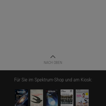
NACH OBEN
Für Sie im Spektrum-Shop und am Kiosk: