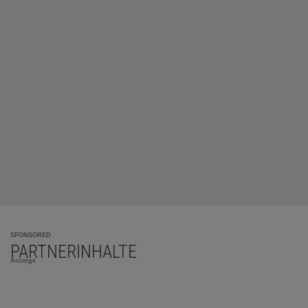
SPONSORED
PARTNERINHALTE
Anzeige