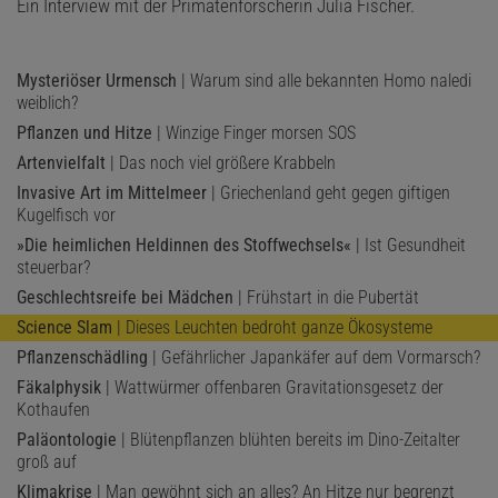
Ein Interview mit der Primatenforscherin Julia Fischer.
Mysteriöser Urmensch
| Warum sind alle bekannten Homo naledi
weiblich?
Pflanzen und Hitze
| Winzige Finger morsen SOS
Artenvielfalt
| Das noch viel größere Krabbeln
Invasive Art im Mittelmeer
| Griechenland geht gegen giftigen
Kugelfisch vor
»Die heimlichen Heldinnen des Stoffwechsels«
| Ist Gesundheit
steuerbar?
Geschlechtsreife bei Mädchen
| Frühstart in die Pubertät
Science Slam
| Dieses Leuchten bedroht ganze Ökosysteme
Pflanzenschädling
| Gefährlicher Japankäfer auf dem Vormarsch?
Fäkalphysik
| Wattwürmer offenbaren Gravitationsgesetz der
Kothaufen
Paläontologie
| Blütenpflanzen blühten bereits im Dino-Zeitalter
groß auf
Klimakrise
| Man gewöhnt sich an alles? An Hitze nur begrenzt