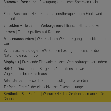
Stammzellforschung
| Erzeugung künstlicher Spermien rückt
näher
Ebola-Ausbruch
| Neue Kombinationstherapie gegen Ebola wird
erprobt
»Insekten – Helden im Verborgenen«
| Bianca, Gloria und wir
Lernen
| Tauben pfeifen auf Routine
Massenaussterben
| Wer einst den Weltuntergang überlebte – und
warum
Synthetische Biologie
| »Wir können Lösungen finden, die die
Natur nie erreicht hat«
Biophysik
| Fressende Finnwale müssen Verstopfungen verhindern
H5N1 in Down Under
| Sorge um Australiens Tierwelt –
Vogelgrippe breitet sich aus
Artensterben
| Dieser letzte Baum soll gerettet werden
Tiefsee
| Erste Bilder eines bizarren Fischs gelungen
Berühmter See-Elefant
| Warum »Neil the Seal« in Tasmanien für
Chaos sorgt