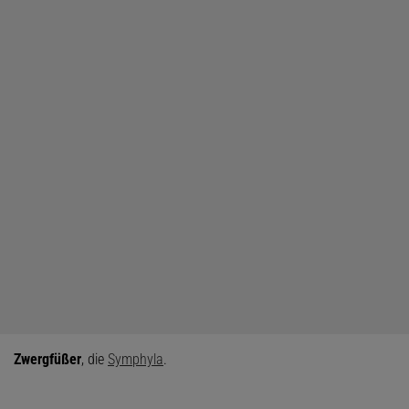
Zwergfüßer
, die
Symphyla
.