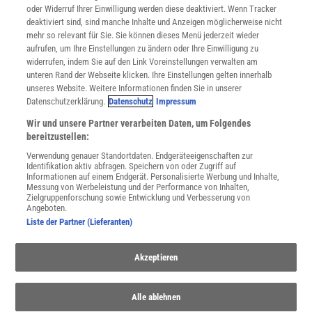
oder Widerruf Ihrer Einwilligung werden diese deaktiviert. Wenn Tracker
Nutzungsbedingungen
deaktiviert sind, sind manche Inhalte und Anzeigen möglicherweise nicht
Cookie-Einstellungen
mehr so relevant für Sie. Sie können dieses Menü jederzeit wieder
Utiq verwalten
aufrufen, um Ihre Einstellungen zu ändern oder Ihre Einwilligung zu
Nutzungsbasierte Onlinewerbung
widerrufen, indem Sie auf den Link Voreinstellungen verwalten am
Alle Artikel
unteren Rand der Webseite klicken. Ihre Einstellungen gelten innerhalb
unseres Website. Weitere Informationen finden Sie in unserer
Impressum
Datenschutzerklärung.
Datenschutz
Impressum
WEITERE ANGEBOTE
Wir und unsere Partner verarbeiten Daten, um Folgendes
Angebote für Schulen
bereitzustellen:
Angebote für Institutionen
Verwendung genauer Standortdaten. Endgeräteeigenschaften zur
Sprachen lernen mit Gymglish
Identifikation aktiv abfragen. Speichern von oder Zugriff auf
Lexika
Informationen auf einem Endgerät. Personalisierte Werbung und Inhalte,
Messung von Werbeleistung und der Performance von Inhalten,
Für Spektrum schreiben
Zielgruppenforschung sowie Entwicklung und Verbesserung von
Zugänglichkeitserklärung
Angeboten.
Liste der Partner (Lieferanten)
WEBSEITEN
KielSCN
Akzeptieren
Wissenschaft in die Schulen
SciLogs
Alle ablehnen