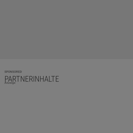
SPONSORED
PARTNERINHALTE
Anzeige