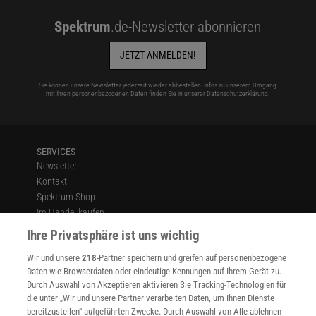
Spektrum
.de-Newsletter abonnieren
JETZT ANMELDEN!
Sie können unsere Newsletter jederzeit wieder abbestellen. Infos zu unserem Umgang
mit Ihren personenbezogenen Daten finden Sie in unserer
Datenschutzerklärung
.
SERVICES
Newsletter
Kontakt
Spektrum Shop
Im Handel kaufen
Presse
Ihre Privatsphäre ist uns wichtig
Verträge kündigen
Wir und unsere
218
-Partner speichern und greifen auf personenbezogene
Widerruf
Daten wie Browserdaten oder eindeutige Kennungen auf Ihrem Gerät zu.
INFO
Durch Auswahl von Akzeptieren aktivieren Sie Tracking-Technologien für
Mediadaten
die unter „Wir und unsere Partner verarbeiten Daten, um Ihnen Dienste
bereitzustellen“ aufgeführten Zwecke. Durch Auswahl von Alle ablehnen
Datenschutz