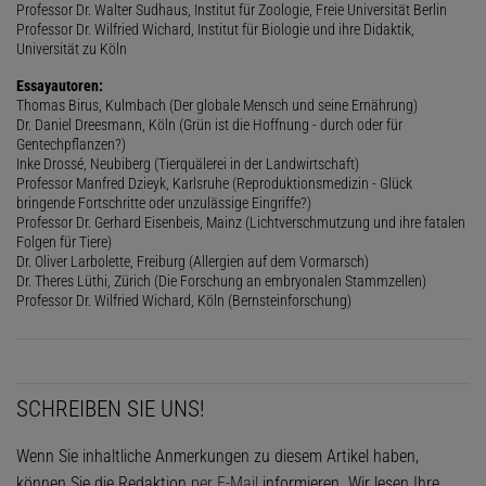
Professor Dr. Walter Sudhaus, Institut für Zoologie, Freie Universität Berlin
Professor Dr. Wilfried Wichard, Institut für Biologie und ihre Didaktik,
Universität zu Köln
Essayautoren:
Thomas Birus, Kulmbach (Der globale Mensch und seine Ernährung)
Dr. Daniel Dreesmann, Köln (Grün ist die Hoffnung - durch oder für
Gentechpflanzen?)
Inke Drossé, Neubiberg (Tierquälerei in der Landwirtschaft)
Professor Manfred Dzieyk, Karlsruhe (Reproduktionsmedizin - Glück
bringende Fortschritte oder unzulässige Eingriffe?)
Professor Dr. Gerhard Eisenbeis, Mainz (Lichtverschmutzung und ihre fatalen
Folgen für Tiere)
Dr. Oliver Larbolette, Freiburg (Allergien auf dem Vormarsch)
Dr. Theres Lüthi, Zürich (Die Forschung an embryonalen Stammzellen)
Professor Dr. Wilfried Wichard, Köln (Bernsteinforschung)
SCHREIBEN SIE UNS!
Wenn Sie inhaltliche Anmerkungen zu diesem Artikel haben,
können Sie die Redaktion
per E-Mail
informieren. Wir lesen Ihre