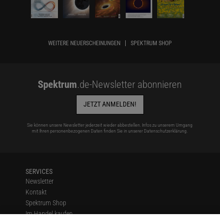
WEITERE NEUERSCHEINUNGEN
SPEKTRUM SHOP
Spektrum
.de-Newsletter abonnieren
JETZT ANMELDEN!
Sie können unsere Newsletter jederzeit wieder abbestellen. Infos zu unserem Umgang
mit Ihren personenbezogenen Daten finden Sie in unserer
Datenschutzerklärung
.
SERVICES
Newsletter
Kontakt
Spektrum Shop
Im Handel kaufen