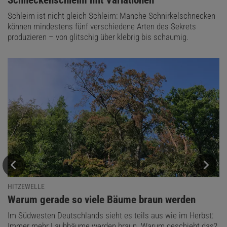
Schleim ist nicht gleich Schleim: Manche Schnirkelschnecken
können mindestens fünf verschiedene Arten des Sekrets
produzieren – von glitschig über klebrig bis schaumig.
HITZEWELLE
:
Warum gerade so viele Bäume braun werden
Im Südwesten Deutschlands sieht es teils aus wie im Herbst:
Immer mehr Laubbäume werden braun. Warum geschieht das?