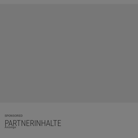
SPONSORED
PARTNERINHALTE
Anzeige