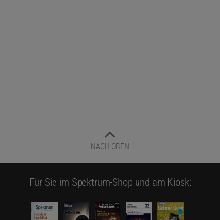
NACH OBEN
Für Sie im Spektrum-Shop und am Kiosk: