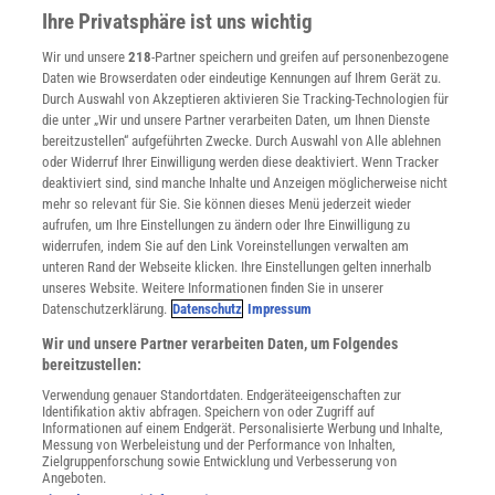
Presse
Ihre Privatsphäre ist uns wichtig
Verträge kündigen
Wir und unsere
218
-Partner speichern und greifen auf personenbezogene
Widerruf
Daten wie Browserdaten oder eindeutige Kennungen auf Ihrem Gerät zu.
INFO
Durch Auswahl von Akzeptieren aktivieren Sie Tracking-Technologien für
Mediadaten
die unter „Wir und unsere Partner verarbeiten Daten, um Ihnen Dienste
bereitzustellen“ aufgeführten Zwecke. Durch Auswahl von Alle ablehnen
Datenschutz
oder Widerruf Ihrer Einwilligung werden diese deaktiviert. Wenn Tracker
Nutzungsbedingungen
deaktiviert sind, sind manche Inhalte und Anzeigen möglicherweise nicht
Cookie-Einstellungen
mehr so relevant für Sie. Sie können dieses Menü jederzeit wieder
Utiq verwalten
aufrufen, um Ihre Einstellungen zu ändern oder Ihre Einwilligung zu
Nutzungsbasierte Onlinewerbung
widerrufen, indem Sie auf den Link Voreinstellungen verwalten am
Alle Artikel
unteren Rand der Webseite klicken. Ihre Einstellungen gelten innerhalb
unseres Website. Weitere Informationen finden Sie in unserer
Impressum
Datenschutzerklärung.
Datenschutz
Impressum
WEITERE ANGEBOTE
Wir und unsere Partner verarbeiten Daten, um Folgendes
Angebote für Schulen
bereitzustellen:
Angebote für Institutionen
Verwendung genauer Standortdaten. Endgeräteeigenschaften zur
Sprachen lernen mit Gymglish
Identifikation aktiv abfragen. Speichern von oder Zugriff auf
Lexika
Informationen auf einem Endgerät. Personalisierte Werbung und Inhalte,
Messung von Werbeleistung und der Performance von Inhalten,
Für Spektrum schreiben
Zielgruppenforschung sowie Entwicklung und Verbesserung von
Zugänglichkeitserklärung
Angeboten.