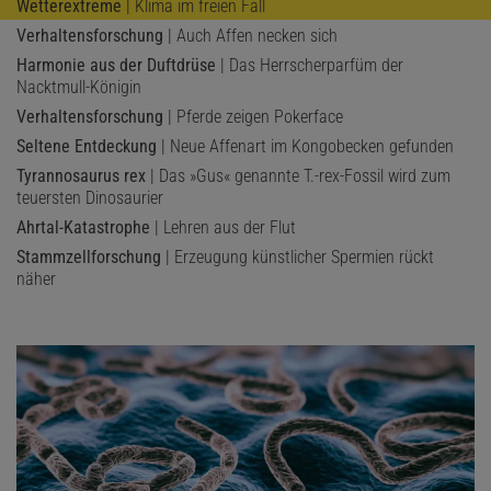
Wetterextreme
| Klima im freien Fall
Verhaltensforschung
| Auch Affen necken sich
Harmonie aus der Duftdrüse
| Das Herrscherparfüm der
Nacktmull-Königin
Verhaltensforschung
| Pferde zeigen Pokerface
Seltene Entdeckung
| Neue Affenart im Kongobecken gefunden
Tyrannosaurus rex
| Das »Gus« genannte T.-rex-Fossil wird zum
teuersten Dinosaurier
Ahrtal-Katastrophe
| Lehren aus der Flut
Stammzellforschung
| Erzeugung künstlicher Spermien rückt
näher