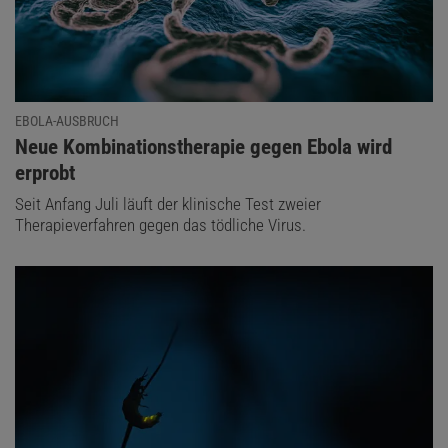
EBOLA-AUSBRUCH
:
Neue Kombinationstherapie gegen Ebola wird
erprobt
Seit Anfang Juli läuft der klinische Test zweier
Therapieverfahren gegen das tödliche Virus.