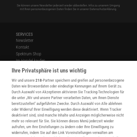
Sie können unsere Newsletter jederzeit wieder abbestellen. Infos zu unserem Umgang
mit Ihren personenbezogenen Daten finden Sie in unserer
Datenschutzerklärung
.
SERVICES
Newsletter
Kontakt
Spektrum Shop
Im Handel kaufen
Presse
Ihre Privatsphäre ist uns wichtig
Verträge kündigen
Wir und unsere
218
-Partner speichern und greifen auf personenbezogene
Widerruf
Daten wie Browserdaten oder eindeutige Kennungen auf Ihrem Gerät zu.
INFO
Durch Auswahl von Akzeptieren aktivieren Sie Tracking-Technologien für
Mediadaten
die unter „Wir und unsere Partner verarbeiten Daten, um Ihnen Dienste
bereitzustellen“ aufgeführten Zwecke. Durch Auswahl von Alle ablehnen
Datenschutz
oder Widerruf Ihrer Einwilligung werden diese deaktiviert. Wenn Tracker
Nutzungsbedingungen
deaktiviert sind, sind manche Inhalte und Anzeigen möglicherweise nicht
Cookie-Einstellungen
mehr so relevant für Sie. Sie können dieses Menü jederzeit wieder
Utiq verwalten
aufrufen, um Ihre Einstellungen zu ändern oder Ihre Einwilligung zu
Nutzungsbasierte Onlinewerbung
widerrufen, indem Sie auf den Link Voreinstellungen verwalten am