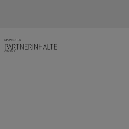
SPONSORED
PARTNERINHALTE
Anzeige